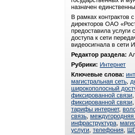
государственных и му
назначен единственны
В рамках контрактов 
директоров ОАО «Рост
предоставила услуги 
доступа к сети переда
видеосигнала в сети 
Редактор раздела:
Ал
Рубрики:
Интернет
Ключевые слова:
ин
магистральная сеть
,
д
широкополосный дост
фиксированной связи
фиксированной связи
тарифы интернет
,
вол
связь
,
междугородняя 
инфраструктура
,
маги
услуги
,
телефония
,
Ш