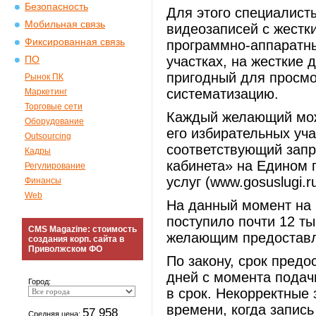
Безопасность
Для этого специалис
Мобильная связь
видеозаписей с жестк
Фиксированная связь
программно-аппаратны
участках, на жесткие 
ПО
пригодный для просм
Рынок ПК
систематизацию.
Маркетинг
Торговые сети
Каждый желающий мож
Оборудование
его избирательных уча
Outsourcing
соответствующий запр
Кадры
кабинета» на Едином 
Регулирование
услуг (www.gosuslugi.ru
Финансы
Web
На данный момент на 
поступило почти 12 тыс
CMS Magazine: стоимость
желающим предоставл
создания корп. сайта в
Приволжском ФО
По закону, срок пред
дней с момента подач
Город:
в срок. Некорректные 
времени, когда запись
57 958
Средняя цена: