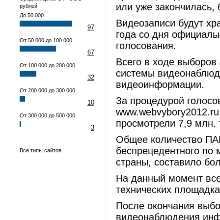
или уже закончилась, 
рублей
До 50 000
Видеозаписи будут хр
97
года со дня официаль
От 50 000 до 100 000
голосования.
67
Всего в ходе выборов
От 100 000 до 200 000
системы видеонаблюде
32
видеоинформации.
От 200 000 до 300 000
За процедурой голосо
10
www.webvybory2012.ru
От 300 000 до 500 000
просмотрели 7,9 млн.
3
Общее количество ПАК
беспрецедентного по 
Все типы сайтов
страны, составило бол
На данный момент все
технических площадка
После окончания выбо
видеонаблюдения инфр