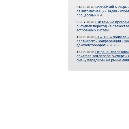
04.08.2026
Российский RPA-рын
от автоматизации задач к упр
процессами и AI
03.07.2026
Системные програ
обсудили переход на отечеств
встроенных систем
18.06.2026
ГК «ЭОС» подвела и
партнерской конференции «Ве
документооборот – 2026»
16.06.2026
От децентрализован
governed self-service: эксперт
смену парадигмы на рынке дан