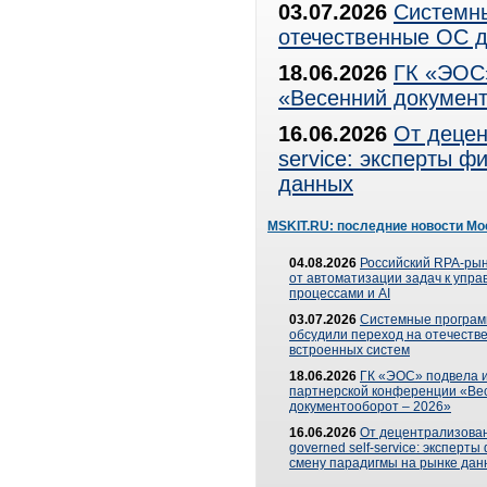
03.07.2026
Системны
отечественные ОС д
18.06.2026
ГК «ЭОС»
«Весенний документ
16.06.2026
От децен
service: эксперты 
данных
MSKIT.RU: последние новости Мо
04.08.2026
Российский RPA-рын
от автоматизации задач к упр
процессами и AI
03.07.2026
Системные програ
обсудили переход на отечеств
встроенных систем
18.06.2026
ГК «ЭОС» подвела и
партнерской конференции «Ве
документооборот – 2026»
16.06.2026
От децентрализован
governed self-service: эксперт
смену парадигмы на рынке дан