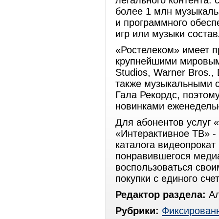
легального контента: 
более 1 млн музыкаль
и программного обеспе
игр или музыки состав
«Ростелеком» имеет п
крупнейшими мировыми
Studios, Warner Bros., 
также музыкальными ст
Гала Рекордс, поэтому
новинками еженедель
Для абонентов услуг 
«Интерактивное ТВ» -
каталога видеопрокат
понравившегося медиа
воспользоваться свои
покупки с единого сче
Редактор раздела:
Ал
Рубрики:
Фиксированн