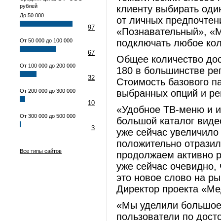
рублей
клиенту выбирать оди
До 50 000
от личных предпочтен
97
«Познавательный», «М
От 50 000 до 100 000
подключать любое кол
67
Общее количество дос
От 100 000 до 200 000
180 в большинстве ре
32
Стоимость базового па
От 200 000 до 300 000
выбранных опций и рег
10
«Удобное ТВ-меню и и
От 300 000 до 500 000
большой каталог видео
3
уже сейчас увеличило 
положительно отразил
Все типы сайтов
продолжаем активно р
уже сейчас очевидно,
это новое слово на ры
Директор проекта «М
«Мы уделили большое 
пользователи по дост