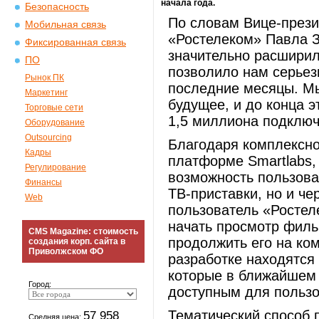
начала года.
Безопасность
По словам Вице-през
Мобильная связь
«Ростелеком» Павла 
Фиксированная связь
значительно расширил
ПО
позволило нам серьез
Рынок ПК
последние месяцы. Мы
Маркетинг
будущее, и до конца э
Торговые сети
1,5 миллиона подключ
Оборудование
Outsourcing
Благодаря комплексн
Кадры
платформе Smartlabs,
Регулирование
возможность пользова
Финансы
ТВ-приставки, но и ч
Web
пользователь «Ростел
начать просмотр филь
CMS Magazine: стоимость
продолжить его на ко
создания корп. сайта в
Приволжском ФО
разработке находятся 
которые в ближайшем
Город:
доступным для пользо
Тематический способ 
57 958
Средняя цена: