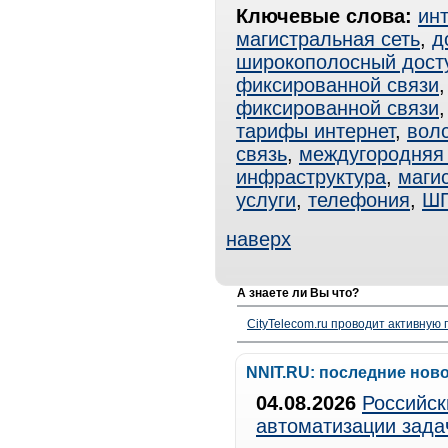
Ключевые слова:
ин
магистральная сеть
,
д
широкополосный дост
фиксированной связи
фиксированной связи
тарифы интернет
,
вол
связь
,
междугородняя 
инфраструктура
,
маги
услуги
,
телефония
,
Ш
наверх
А знаете ли Вы что?
CityTelecom.ru проводит активную
NNIT.RU: последние нов
04.08.2026
Российск
автоматизации зада