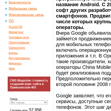
Безопасность
название Android. С 2
Мобильная связь
софт других разрабо
Фиксированная связь
смартфонов. Продвиг
числе которых крупн
ПО
операторы.
Рынок ПК
Вчера Google объявила 
Маркетинг
Торговые сети
займется продвижение
Оборудование
для мобильных телефон
Outsourcing
включать операционную
Кадры
приложения и т.п. В Op
Регулирование
такие производители, к
Финансы
операторы China Mobile,
Web
будет реализована под
Предположительно перв
CMS Magazine: стоимость
второй половине 2008 г
создания корп. сайта в
Приволжском ФО
Google заявляет, что 
Город:
сервисы, доступные се
телефонов. Этот шаг де
57 958
Средняя цена: