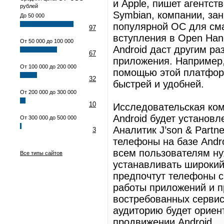
и Apple, пишет агентст
рублей
Symbian, компании, з
До 50 000
популярной ОС для сма
97
вступления в Open Hand
От 50 000 до 100 000
Android даст другим ра
67
приложения. Например,
От 100 000 до 200 000
помощью этой платформ
32
быстрей и удобней.
От 200 000 до 300 000
10
Исследовательская комп
Android будет установл
От 300 000 до 500 000
Аналитик J’son & Partn
3
телефоны на базе Andr
всем пользователям н
Все типы сайтов
устанавливать широкий
предпочтут телефоны с
работы приложений и 
востребованных сервис
аудиторию будет ориент
продвижении Android.