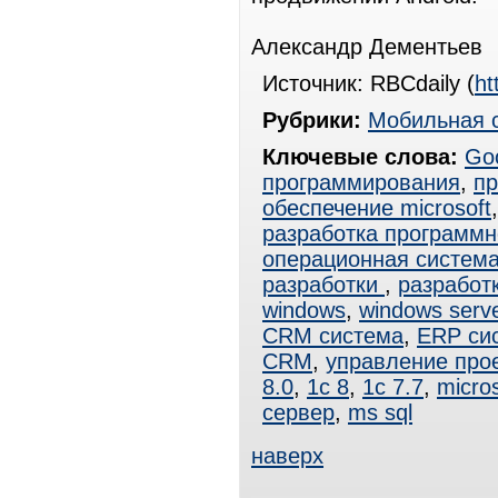
Александр Дементьев
Источник: RBCdaily (
ht
Рубрики:
Мобильная 
Ключевые слова:
Go
программирования
,
пр
обеспечение microsoft
разработка программн
операционная система
разработки
,
разработ
windows
,
windows serv
CRM система
,
ERP си
CRM
,
управление про
8.0
,
1с 8
,
1с 7.7
,
micros
сервер
,
ms sql
наверх