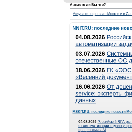
А знаете ли Вы что?
Услуги телефонии в Москве и в Сан
NNIT.RU: последние нов
04.08.2026
Российск
автоматизации зада
03.07.2026
Системны
отечественные ОС д
18.06.2026
ГК «ЭОС»
«Весенний документ
16.06.2026
От децен
service: эксперты 
данных
MSKIT.RU: последние новости Мо
04.08.2026
Российский RPA-рын
от автоматизации задач к упр
процессами и AI