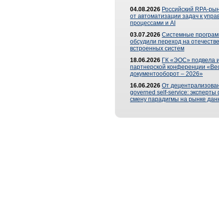
04.08.2026
Российский RPA-рын
от автоматизации задач к упр
процессами и AI
03.07.2026
Системные програ
обсудили переход на отечеств
встроенных систем
18.06.2026
ГК «ЭОС» подвела и
партнерской конференции «Ве
документооборот – 2026»
16.06.2026
От децентрализован
governed self-service: эксперт
смену парадигмы на рынке дан