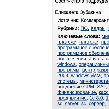
Софт» стала подраздел
Елизавета Зубакина
Источник: Коммерсант
Рубрики:
ПО
,
Кадры
,
Ключевые слова:
ми
платежи
,
платежи
,
пр
программное обеспеч
программное обеспеч
обеспечения
,
Java
,
Ja
windows
,
операционны
программ
,
центр разр
2003
,
windows vista
,
пр
системы
,
министерств
внедрение CRM
,
SAP
,
финансирование
,
касс
предприятие
,
1с 8.0
,
1
sql server
,
sql сервер
,