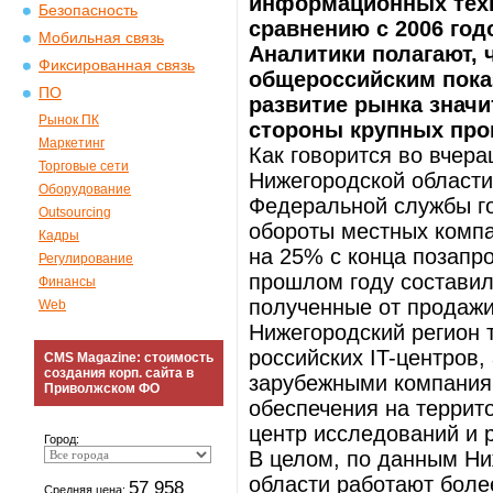
информационных техн
Безопасность
сравнению с 2006 год
Мобильная связь
Аналитики полагают, 
Фиксированная связь
общероссийским пока
ПО
развитие рынка значи
Рынок ПК
стороны крупных пр
Маркетинг
Как говорится во вчер
Торговые сети
Нижегородской области
Оборудование
Федеральной службы го
Outsourcing
обороты местных компа
Кадры
на 25% с конца позапр
Регулирование
прошлом году составил
Финансы
полученные от продажи
Web
Нижегородский регион 
российских IT-центров,
CMS Magazine: стоимость
создания корп. сайта в
зарубежными компаниям
Приволжском ФО
обеспечения на террит
центр исследований и 
Город:
В целом, по данным Ни
области работают боле
57 958
Средняя цена: