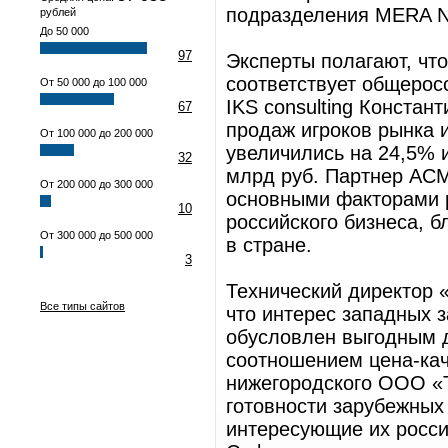
подразделения MERA Ne
рублей
До 50 000
97
Эксперты полагают, что
соответствует общерос
От 50 000 до 100 000
IKS consulting Констан
67
продаж игроков рынка 
От 100 000 до 200 000
увеличились на 24,5% и
32
млрд руб. Партнер ACM
От 200 000 до 300 000
основными факторами р
10
российского бизнеса, 
От 300 000 до 500 000
в стране.
3
Технический директор 
Все типы сайтов
что интерес западных з
обусловлен выгодным 
соотношением цена-кач
нижегородского ООО «
готовности зарубежных
интересующие их росси