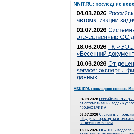
NNIT.RU: последние нов
04.08.2026
Российск
автоматизации зада
03.07.2026
Системны
отечественные ОС д
18.06.2026
ГК «ЭОС»
«Весенний документ
16.06.2026
От децен
service: эксперты 
данных
MSKIT.RU: последние новости Мо
04.08.2026
Российский RPA-рын
от автоматизации задач к упр
процессами и AI
03.07.2026
Системные програ
обсудили переход на отечеств
встроенных систем
18.06.2026
ГК «ЭОС» подвела и