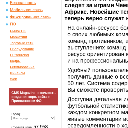
Безопасность
следят за играми Чем
Мобильная связь
Африке. Новейшие тех
Фиксированная связь
теперь верно служат
ПО
На онлайн-ресурсе б
Рынок ПК
о своих любимых кома
Маркетинг
команд противников, 
Торговые сети
выступлениях команд
Оборудование
ресурс ориентирован 
Outsourcing
и на профессиональны
Кадры
Регулирование
Удобный пользователь
Финансы
получить данные о вс
Web
50 лет. Система соде
Вы сможете проверить
CMS Magazine: стоимость
создания корп. сайта в
Доступна детальная и
Приволжском ФО
футбольной статистик
каждом конкретном ма
Город:
живые комментарии в
осведомленности о хо
57 958
Средняя цена: