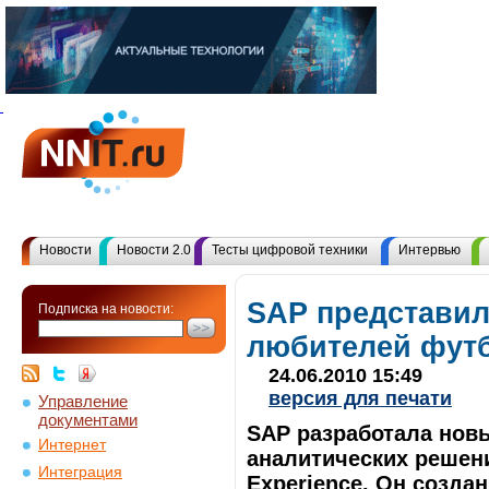
Новости
Новости 2.0
Тесты цифровой техники
Интервью
SAP представил
Подписка на новости:
любителей фут
24.06.2010 15:49
версия для печати
Управление
документами
SAP разработала нов
Интернет
аналитических решени
Интеграция
Experience. Он созда