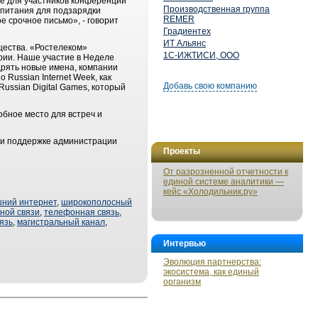
ое для участников конференции
Производственная группа
и питания для подзарядки
REMER
е срочное письмо», - говорит
Градиентех
ИТ Альянс
щества. «Ростелеком»
1С-ИЖТИСИ, ООО
рии. Наше участие в Неделе
щрять новые имена, компании
Russian Internet Week, как
Добавь свою компанию
ussian Digital Games, который
бное место для встреч и
 и поддержке администрации
Проекты
От разрозненной отчетности к
единой системе аналитики —
кейс «Холодильник.ру»
ний интернет
,
широкополосный
ной связи
,
телефонная связь
,
язь
,
магистральный канал
,
Интервью
Эволюция партнерства:
экосистема, как единый
организм