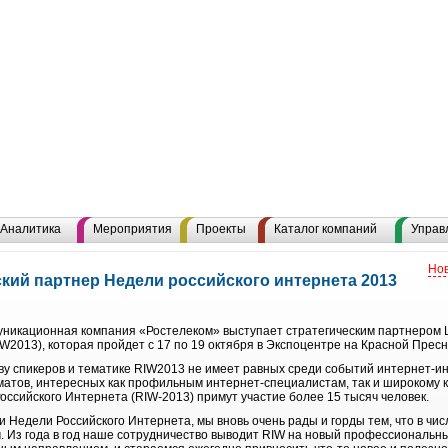
Аналитика
Мероприятия
Проекты
Каталог компаний
Управ
Нов
ский партнер Недели российского интернета 2013
уникационная компания «Ростелеком» выступает стратегическим партнером 
IW2013), которая пройдет с 17 по 19 октября в Экспоцентре на Красной Пресн
ву спикеров и тематике RIW2013 не имеет равных среди событий интернет-ин
матов, интересных как профильным интернет-специалистам, так и широкому к
оссийского Интернета (RIW-2013) примут участие более 15 тысяч человек.
 Недели Российского Интернета, мы вновь очень рады и горды тем, что в чис
. Из года в год наше сотрудничество выводит RIW на новый профессиональны