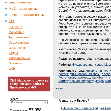
ограничивается каким-то определен
Безопасность
и этот год не исключение. Всем уже
мобильных устройств, а, значит, уч
Мобильная связь
Сергей Плуготаренко, директор РАЭ
Фиксированная связь
«Интернет сегодня везде и всюду, е
обеспечивает интернет-инфраструкт
ПО
Российского Интернета - это участ
Рынок ПК
интернет-рынка, новые таланты, и п
обычно, ждут достойные призы. Мы т
Маркетинг
проводится в этом году впервые»,- 
Торговые сети
Для участников профессиональной п
Оборудование
общения без отрыва от конференц-
Outsourcing
Участников RIW ждет необычный арт
Нижнего Новгорода.
Кадры
Регулирование
Редактор раздела:
Алена Журавлев
Финансы
Рубрики:
Фиксированная связь
,
Марк
Web
Ключевые слова:
интернет
,
интерн
доступ
,
фиксированная связь
,
опера
Ростелеком
,
межгород
,
тарифы инте
CMS Magazine: стоимость
магистральная инфраструктура
,
маг
создания корп. сайта в
Приволжском ФО
наверх
Город:
А знаете ли Вы что?
CityTelecom.ru зарегистрирует вашу
57 958
Средняя цена: