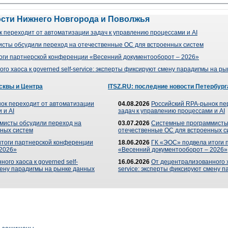
ости Нижнего Новгорода и Поволжья
 переходит от автоматизации задач к управлению процессами и AI
сты обсудили переход на отечественные ОС для встроенных систем
оги партнерской конференции «Весенний документооборот – 2026»
го хаоса к governed self-service: эксперты фиксируют смену парадигмы на р
сквы и Центра
ITSZ.RU: последние новости Петербург
ок переходит от автоматизации
04.08.2026
Российский RPA-рынок пе
 и AI
задач к управлению процессами и AI
мисты обсудили переход на
03.07.2026
Системные программисты
ных систем
отечественные ОС для встроенных с
итоги партнерской конференции
18.06.2026
ГК «ЭОС» подвела итоги 
 2026»
«Весенний документооборот – 2026»
ого хаоса к governed self-
16.06.2026
От децентрализованного ха
мену парадигмы на рынке данных
service: эксперты фиксируют смену 