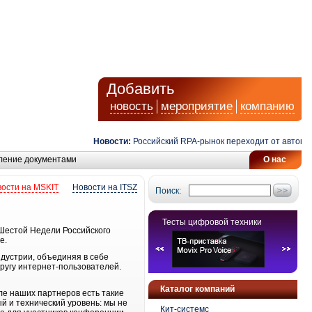
Добавить
новость
мероприятие
компанию
Новости:
Российский RPA-рынок переходит от автоматиз
ление документами
О нас
ости на MSKIT
Новости на ITSZ
Поиск:
Тесты цифровой техники
Шестой Недели Российского
е.
дустрии, объединяя в себе
ругу интернет-пользователей.
Каталог компаний
ле наших партнеров есть такие
й и технический уровень: мы не
Кит-системс