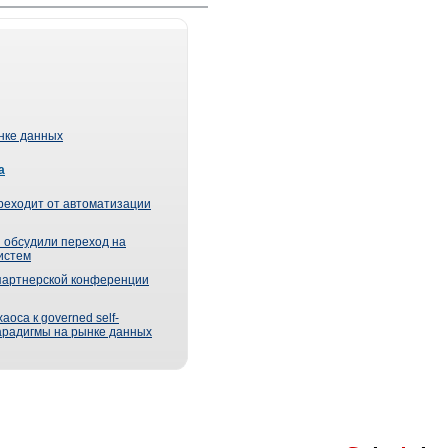
ынке данных
а
реходит от автоматизации
 обсудили переход на
истем
партнерской конференции
оса к governed self-
парадигмы на рынке данных