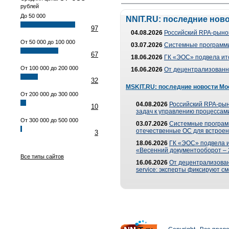
рублей
До 50 000
NNIT.RU: последние нов
97
04.08.2026
Российский RPA-рынок
От 50 000 до 100 000
03.07.2026
Системные программи
67
18.06.2026
ГК «ЭОС» подвела ит
От 100 000 до 200 000
16.06.2026
От децентрализованно
32
MSKIT.RU: последние новости Мо
От 200 000 до 300 000
04.08.2026
Российский RPA-рын
10
задач к управлению процессами
От 300 000 до 500 000
03.07.2026
Системные програм
отечественные ОС для встроен
3
18.06.2026
ГК «ЭОС» подвела 
«Весенний документооборот –
Все типы сайтов
16.06.2026
От децентрализованн
service: эксперты фиксируют с