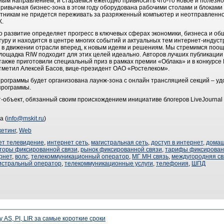
ным направлением, и стараемся ежегодно привносить что-то новое и полезн
 привычная бизнес-зона в этом году оборудована рабочими столами и блокам
астникам не придется переживать за разряженный компьютер и неотправленно
К.
го развитие определяет прогресс в ключевых сферах экономики, бизнеса и об
уру и находится в центре многих событий и актуальных тем интернет-индуст
ие в движении отрасли вперед, к новым идеям и решениям. Мы стремимся поо
лощадка RIW подходит для этих целей идеально. Авторов лучших публикации о 
акже приготовили специальный приз в рамках премии «Облака» и в конкурсе R
отметил Алексей Басов, вице-президент ОАО «Ростелеком».
рограммы будет организована лаунж-зона с онлайн трансляцией секций – удо
программы.
-объект, обязанный своим происхождением инициативе блогеров LiveJournal
а (
info@mskit.ru
)
етинг
,
Web
ет телевидение
,
интернет сеть
,
магистральная сеть
,
доступ в интернет
,
домаш
торы фиксированной связи
,
рынок фиксированной связи
,
тарифы фиксирован
рнет
,
волс
,
телекоммуникационный оператор
,
МГ МН связь
,
междугородняя св
истральный оператор
,
телекоммуникационные услуги
,
телефония
,
ШПД
 AS, PI, LIR за самые короткие сроки