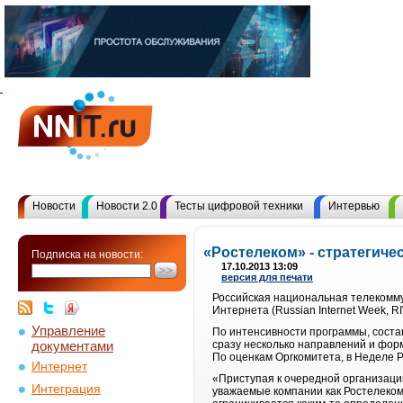
Новости
Новости 2.0
Тесты цифровой техники
Интервью
«Ростелеком» - стратегиче
Подписка на новости:
17.10.2013 13:09
версия для печати
Российская национальная телекомм
Интернета (Russian Internet Week, R
Управление
По интенсивности программы, соста
документами
сразу несколько направлений и фор
По оценкам Оргкомитета, в Неделе Р
Интернет
«Приступая к очередной организации
Интеграция
уважаемые компании как Ростелеком