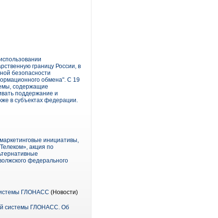
использовании
ственную границу России, в
нной безопасности
ормационного обмена". С 19
стемы, содержащие
ивать поддержание и
кже в субъектах федерации.
 маркетинговые инициативы,
Телеком», акция по
льтернативные
волжского федерального
 системы ГЛОНАСС
(Новости)
ной системы ГЛОНАСС. Об