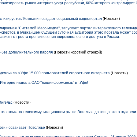
лизировать рынок интернет-услуг республики, 60% которого контролирует 
ализируется/ Компания создает социальный видеопортал
(Новости)
олируемая "Системой Масс-медиа", запускает портал интерактивного телевид
 экспертов, в ближайшем будущем суточная аудитория этого портала может сос
ависят от роста проникновения широкополосного доступа в России.
 без дополнительного пароля
(Новости короткой строкой)
ключила в Уфе 15 000 пользователей скоростного интернета
(Новости)
 Интернет-канала ОАО "Башинформсвязь" в г.Уфе!
Энгельс
(Новости)
телеком» на телекоммуникационном рынке Энгельса до конца этого года, счи
рен» осваивает Поволжье
(Новости)