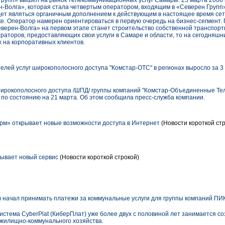
Групп» вышел на рынок телекоммуникационных услуг Самары. 25 марта 2008 
-Волга», которая стала четвертым оператором, входящим в «Северен Групп
удет являться органичным дополнением к действующим в настоящее время се
ке. Оператор намерен ориентироваться в первую очередь на бизнес-сегмент
верен-Волга» на первом этапе станет строительство собственной транспортн
аторов, предоставляющих свои услуги в Самаре и области, то на сегодняшн
х на корпоративных клиентов.
елей услуг широкополосного доступа "Комстар-ОТС" в регионах выросло за 3 
широкополосного доступа /ШПД/ группы компаний "Комстар-Объединенные Те
 по состоянию на 21 марта. Об этом сообщила пресс-служба компании.
м» открывает новые возможности доступа в Интернет
(Новости короткой ст
ывает новый сервис
(Новости короткой строкой)
) начал принимать платежи за коммунальные услуги для группы компаний ПИ
истема CyberPlat (КиберПлат) уже более двух с половиной лет занимается с
 жилищно-коммунального хозяйства.