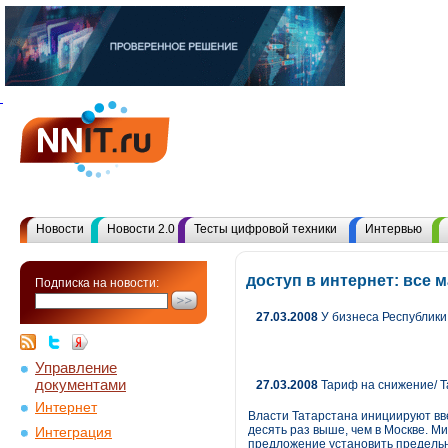
Новости
Новости 2.0
Тесты цифровой техники
Интервью
доступ в интернет: все
Подписка на новости:
27.03.2008
У бизнеса Республик
Управление
документами
27.03.2008
Тариф на снижение/ Т
Интернет
Власти Татарстана инициируют вве
десять раз выше, чем в Москве. 
Интеграция
предложение установить предельн