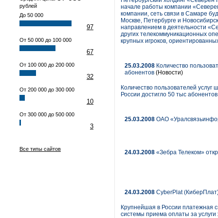
Петербургский холдинг «Северен 
рублей
начале работы компании «Северен
компании, сеть связи в Самаре б
До 50 000
Москве, Петербурге и Новосибирс
97
направлением в деятельности «Се
других телекоммуникационных опер
От 50 000 до 100 000
крупных игроков, ориентированны
67
От 100 000 до 200 000
25.03.2008
Количество пользоват
абонентов
(Новости)
32
Количество пользователей услуг 
От 200 000 до 300 000
России достигло 50 тыс абонентов
10
От 300 000 до 500 000
25.03.2008
ОАО «Уралсвязьинфор
3
Все типы сайтов
24.03.2008
«Зебра Телеком» откр
24.03.2008
CyberPlat (КиберПлат
Крупнейшая в России платежная с
системы приема оплаты за услуги