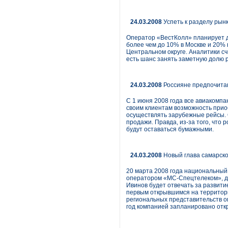
24.03.2008
Успеть к разделу рын
Оператор «ВестКолл» планирует до
более чем до 10% в Москве и 20% 
Центральном округе. Аналитики счи
есть шанс занять заметную долю 
24.03.2008
Россияне предпочитаю
С 1 июня 2008 года все авиакомпа
своим клиентам возможность прио
осуществлять зарубежные рейсы. 
продажи. Правда, из-за того, что
будут оставаться бумажными.
24.03.2008
Новый глава самарск
20 марта 2008 года национальный
оператором «МС-Спецтелеком», ди
Ивинов будет отвечать за развити
первым открывшимся на территори
региональных представительств оп
год компанией запланировано отк