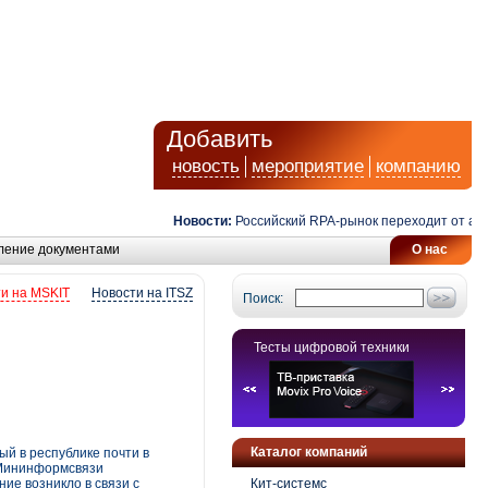
Добавить
новость
мероприятие
компанию
Новости:
Российский RPA-рынок переходит от автомат
ление документами
О нас
и на MSKIT
Новости на ITSZ
Поиск:
Тесты цифровой техники
Каталог компаний
й в республике почти в
 Мининформсвязи
ие возникло в связи с
Кит-системс