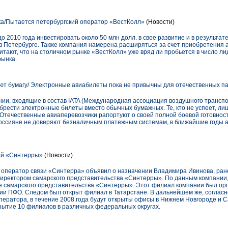
ка/Пытается петербургский оператор «ВестКолл»
(Новости)
 2010 года инвестировать около 50 млн долл. в свое развитие и в результат
в Петербурге. Также компания намерена расширяться за счет приобретения а
тают, что на столичном рынке «ВестКолл» уже вряд ли пробьется в число лиде
рынка.
т бумагу/ Электронные авиабилеты пока не привычны для отечественных п
нии, входящие в состав IATA (Международная ассоциация воздушного трансп
брести электронные билеты вместо обычных бумажных. Те, кто не успеет, л
Отечественные авиаперевозчики рапортуют о своей полной боевой готовност
 россияне не доверяют безналичным платежным системам, в ближайшие годы 
ой «Синтерры»
(Новости)
 оператор связи «Синтерра» объявил о назначении Владимира Ивинова, ран
ректором самарского представительства «Синтерры». По данным компании, 
е самарского представительства «Синтерры». Этот филиал компании был орга
и ПФО. Следом был открыт филиал в Татарстане. В дальнейшем же, согласн
ератора, в течение 2008 года будут открыты офисы в Нижнем Новгороде и С
рытие 10 филиалов в различных федеральных округах.