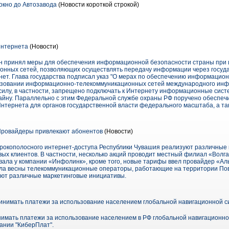
окно до Автозавода
(Новости короткой строкой)
Интернета
(Новости)
н принял меры для обеспечения информационной безопасности страны при 
нных сетей, позволяющих осуществлять передачу информации через государ
нет. Глава государства подписал указ "О мерах по обеспечению информацио
ьзовании информационно-телекоммуникационных сетей международного инф
л в силу, в частности, запрещено подключать к Интернету информационные си
айну. Параллельно с этим Федеральной службе охраны РФ поручено обеспеч
Интернета для органов государственной власти федерального масштаба, а та
Провайдеры привлекают абонентов
(Новости)
рокополосного интернет-доступа Республики Чувашия реализуют различные
ых клиентов. В частности, несколько акций проводит местный филиал «Волга
ала у компании «Инфолинк», кроме того, новые тарифы ввел провайдер «А
чала весны телекоммуникационные операторы, работающие на территории По
ряют различные маркетинговые инициативы.
ринимать платежи за использование населением глобальной навигационной
ринимать платежи за использование населением в РФ глобальной навигацион
ании "КиберПлат".