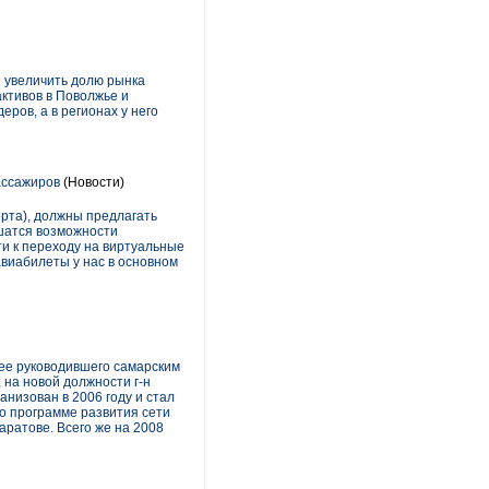
е увеличить долю рынка
ктивов в Поволжье и
ров, а в регионах у него
ассажиров
(Новости)
орта), должны предлагать
ишатся возможности
и к переходу на виртуальные
авиабилеты у нас в основном
ее руководившего самарским
на новой должности г-н
низован в 2006 году и стал
о программе развития сети
аратове. Всего же на 2008