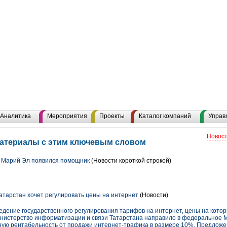
Аналитика
Мероприятия
Проекты
Каталог компаний
Управ
Новост
 материалы с этим ключевым словом
и Марий Эл появился помощник
(Новости короткой строкой)
атарстан хочет регулировать цены на интернет
(Новости)
дение государственного регулирования тарифов на интернет, цены на которы
Министерство информатизации и связи Татарстана направило в федеральное
ую рентабельность от продажи интернет-трафика в размере 10%. Предложен