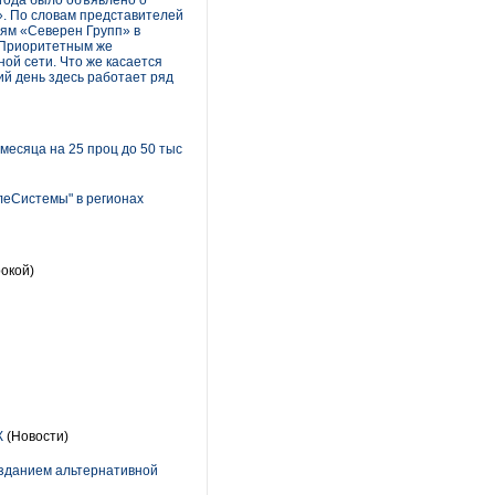
года было объявлено о
». По словам представителей
тям «Северен Групп» в
. Приоритетным же
ой сети. Что же касается
ий день здесь работает ряд
месяца на 25 проц до 50 тыс
леСистемы" в регионах
рокой)
К
(Новости)
озданием альтернативной