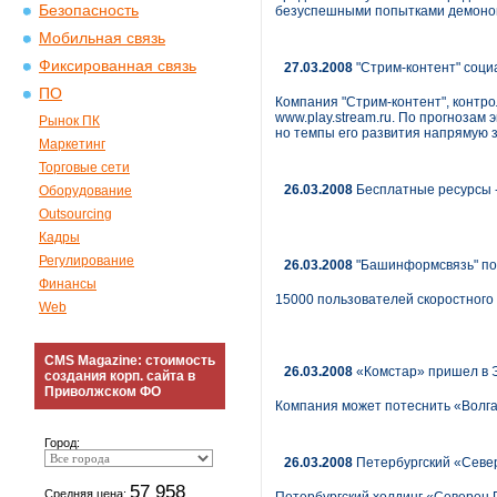
Безопасность
безуспешными попытками демонопо
Мобильная связь
Фиксированная связь
27.03.2008
"Стрим-контент" соци
ПО
Компания "Стрим-контент", контр
www.play.stream.ru. По прогнозам
Рынок ПК
но темпы его развития напрямую з
Маркетинг
Торговые сети
26.03.2008
Бесплатные ресурсы -
Оборудование
Outsourcing
Кадры
Регулирование
26.03.2008
"Башинформсвязь" под
Финансы
15000 пользователей скоростного
Web
CMS Magazine: стоимость
26.03.2008
«Комстар» пришел в 
создания корп. сайта в
Приволжском ФО
Компания может потеснить «Волга
Город:
26.03.2008
Петербургский «Севе
57 958
Средняя цена: