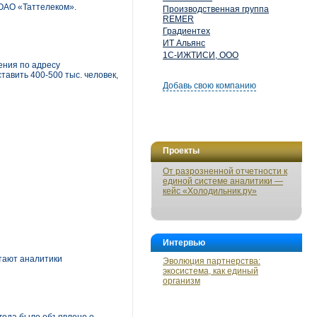
ОАО «Таттелеком».
Производственная группа
REMER
Градиентех
ИТ Альянс
1С-ИЖТИСИ, ООО
ения по адресу
тавить 400-500 тыс. человек,
Добавь свою компанию
Проекты
От разрозненной отчетности к
единой системе аналитики —
кейс «Холодильник.ру»
Интервью
тают аналитики
Эволюция партнерства:
экосистема, как единый
организм