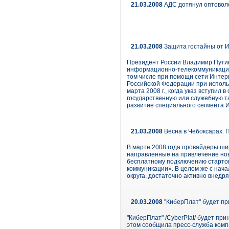
21.03.2008
АДС дотянул оптовол
21.03.2008
Защита гостайны от 
Президент России Владимир Пути
информационно-телекоммуникацио
том числе при помощи сети Интер
Российской Федерации при испол
марта 2008 г., когда указ вступи
государственную или служебную т
развитие специального сегмента 
21.03.2008
Весна в Чебоксарах. 
В марте 2008 года провайдеры ши
направленные на привлечение нов
бесплатному подключению стартов
коммуникации». В целом же с на
округа, достаточно активно внед
20.03.2008
"КиберПлат" будет п
"КиберПлат" /CyberPlat/ будет п
этом сообщила пресс-служба комп