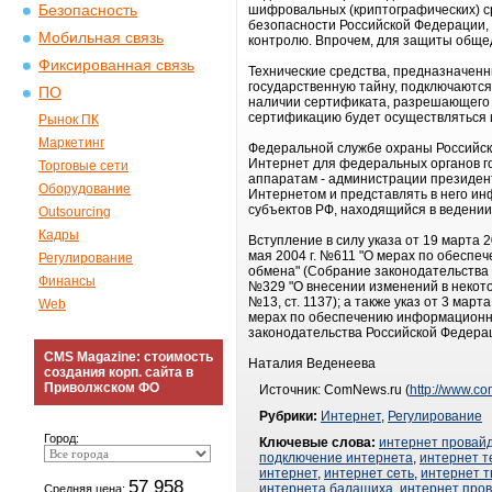
Безопасность
шифровальных (криптографических) с
безопасности Российской Федерации, 
Мобильная связь
контролю. Впрочем, для защиты обще
Фиксированная связь
Технические средства, предназначенн
государственную тайну, подключаютс
ПО
наличии сертификата, разрешающего 
сертификацию будет осуществляться 
Рынок ПК
Маркетинг
Федеральной службе охраны Российск
Интернет для федеральных органов го
Торговые сети
аппаратам - администрации президента
Оборудование
Интернетом и представлять в него ин
субъектов РФ, находящийся в ведении
Outsourcing
Кадры
Вступление в силу указа от 19 марта 
мая 2004 г. №611 "О мерах по обесп
Регулирование
обмена" (Собрание законодательства Р
Финансы
№329 "О внесении изменений в некот
№13, ст. 1137); а также указ от 3 мар
Web
мерах по обеспечению информационн
законодательства Российской Федераци
CMS Magazine: стоимость
Наталия Веденеева
создания корп. сайта в
Приволжском ФО
Источник: ComNews.ru (
http://www.c
Рубрики:
Интернет
,
Регулирование
Город:
Ключевые слова:
интернет провай
подключение интернета
,
интернет 
интернет
,
интернет сеть
,
интернет т
57 958
интернета балашиха
,
интернет про
Средняя цена: