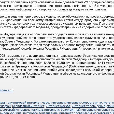
редств, прошедших в установленном законодательством РФ порядке сертиф
а также получивших подтверждение соответствия в Федеральной службе по т
доступной информации со стороны госорганов действуют те же правила.
ые для ведения переговоров, в ходе которых обсуждаются вопросы, содерж
я к информационно-телекоммуникационным сетям международного информац
эксплуатацию таких технических средств в указанных помещениях. При этом
из статей федерального бюджета, предусмотренных на содержание госорган
ой Федерации указано обеспечивать поддержание и развитие сегмента меж
сударственной власти и органов государственной власти субъектов РФ. А о
, Совету Федерации, Госдуме, правительству, Конституционному суду и т.д. 
формацию через сегмент для федеральных органов государственной власти и
 Федеральной службы охраны Российской Федерации", - говорится в тексте ук
2008 г. заменяет ряд других аналогичных правовых актов. Утратившими силу п
ечению информационной безопасности Российской Федерации в сфере между
оссийской Федерации, 2004, №20, ст. 1938); пункт 12 приложения №1 к указу 
орые акты Президента Российской Федерации" (Собрание законодательства Р
та 2006 г. №175 "О внесении изменений в указ Президента Российской Федерац
ой безопасности Российской Федерации в сфере международного информац
и, 2006, №10, ст.1090).
omnews.ru
)
деры
,
спутниковый интернет
,
через интернет
,
интернет
,
скорость интернета
,
н
телефон
,
бесплатный интернет
,
интернет москва
,
интернет телевидение
,
моби
в
,
сотовый интернет
,
покупать интернету
,
безлимитный интернет
,
интернет п
вайдер корбина
,
цифровое телевидение
,
интернет провайдеры московская об