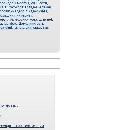
ровайдеры москвы
,
Wi Fi сети
,
 ОТС
,
хот-спот
,
Голден Телеком
,
оссвязьнадзор
,
Яндекс.Wi-Fi
,
домашний интернет
,
тор
,
ip телефония
,
voip
,
Ethernet
,
ра
,
fttb
,
фас
,
Домолинк
,
сеть
omolink ru
,
iptv
,
синтерра
,
ктв
,
ынке данных
а
реходит от автоматизации