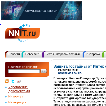
Новости
Новости 2.0
Тесты цифровой техники
Интервью
Защита гостайны от Интер
Подписка на новости:
21.03.2008 09:00
версия для печати
Президент России Владимир Путин 
телекоммуникационных сетей, позво
помощи сети Интернет. Глава госуд
Управление
использовании информационно-телек
документами
вступил в силу, в частности, запр
тайну. Параллельно с этим Федерал
Интернет
Интернета для органов государстве
Теперь подключение информационных с
Интеграция
подключение производится только с 