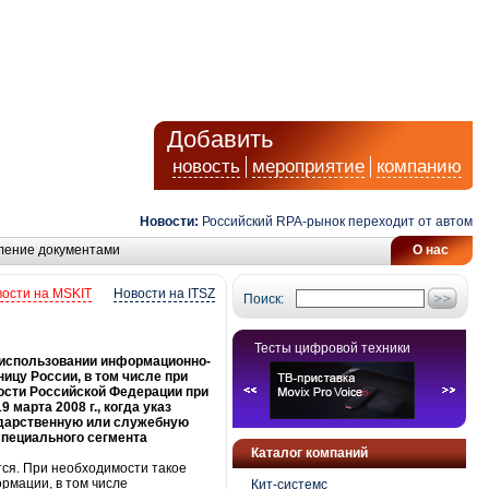
Добавить
новость
мероприятие
компанию
Новости:
Российский RPA-рынок переходит от автоматиз
ление документами
О нас
ости на MSKIT
Новости на ITSZ
Поиск:
Тесты цифровой техники
 использовании информационно-
цу России, в том числе при
ости Российской Федерации при
арта 2008 г., когда указ
ударственную или служебную
специального сегмента
Каталог компаний
тся. При необходимости такое
рмации, в том числе
Кит-системс