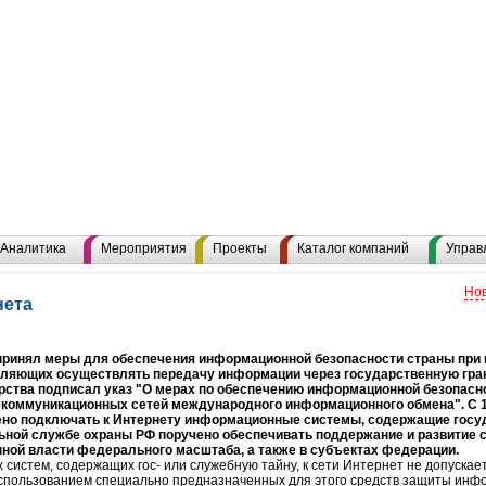
Аналитика
Мероприятия
Проекты
Каталог компаний
Управ
Нов
нета
принял меры для обеспечения информационной безопасности страны при
ляющих осуществлять передачу информации через государственную грани
арства подписал указ "О мерах по обеспечению информационной безопасн
оммуникационных сетей международного информационного обмена". С 19 м
ещено подключать к Интернету информационные системы, содержащие гос
ьной службе охраны РФ поручено обеспечивать поддержание и развитие 
нной власти федерального масштаба, а также в субъектах федерации.
истем, содержащих гос- или служебную тайну, к сети Интернет не допускае
использованием специально предназначенных для этого средств защиты инфо