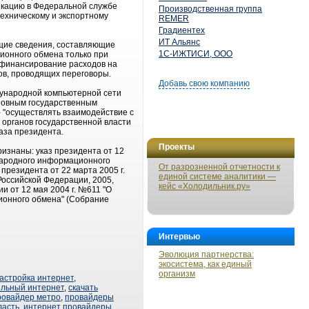
икацию в Федеральной службе
Производственная группа
ехническому и экспортному
REMER
Градиентех
ИТ Альянс
ащие сведения, составляющие
1С-ИЖТИСИ, ООО
ионного обмена только при
 финансирование расходов на
ов, проводящих переговоры.
Добавь свою компанию
дународной компьютерной сети
сновным государственным
- "осуществлять взаимодействие с
 органов государственной власти
аза президента.
Проекты
ризнаны: указ президента от 12
народного информационного
От разрозненной отчетности к
президента от 22 марта 2005 г.
единой системе аналитики —
оссийской Федерации, 2005,
кейс «Холодильник.ру»
ии от 12 мая 2004 г. №611 "О
ионного обмена" (Собрание
Интервью
Эволюция партнерства:
экосистема, как единый
организм
астройка интернет
,
льный интернет
,
скачать
ровайдер метро
,
провайдеры
ласть
,
интернет провайдеры