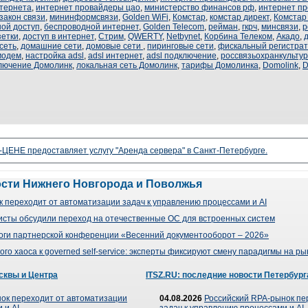
нтернета
,
интернет провайдеры цао
,
министерство финансов рф
,
интернет п
закон связи
,
мининформсвязи
,
Golden WiFi
,
Комстар
,
комстар директ
,
Комстар
ой доступ
,
беспроводной интернет
,
Golden Telecom
,
рейман
,
гкрч
,
минсвязи
,
р
зетки
,
доступ в интернет
,
Стрим
,
QWERTY
,
Netbynet
,
Корбина Телеком
,
Акадо
,
сеть
,
домашние сети
,
домовые сети
,
пиринговые сети
,
фискальный регистра
модем
,
настройка adsl
,
adsl интернет
,
adsl подключение
,
россвязьохранкульту
лючение Домолинк
,
локальная сеть Домолинк
,
тарифы Домолинка
,
Domolink
,
D
ЦЕНЕ предоставляет услугу "Аренда сервера" в Санкт-Петербурге.
ости Нижнего Новгорода и Поволжья
 переходит от автоматизации задач к управлению процессами и AI
сты обсудили переход на отечественные ОС для встроенных систем
оги партнерской конференции «Весенний документооборот – 2026»
го хаоса к governed self-service: эксперты фиксируют смену парадигмы на р
сквы и Центра
ITSZ.RU: последние новости Петербург
ок переходит от автоматизации
04.08.2026
Российский RPA-рынок пе