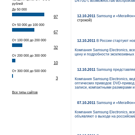
D470D с возможностью воспроизв
рублей
До 50 000
12.10.2011
Samsung и «МегаФон» 
97
строкой)
От 50 000 до 100 000
67
От 100 000 до 200 000
12.10.2011
В России стартуют но
32
Компания Samsung Electronics, в
цену и подробности эксклюзивных 
От 200 000 до 300 000
10
12.10.2011
Samsung представляе
От 300 000 до 500 000
3
Компания Samsung Electronics, в
оптических приводов: DVD-привод
записи, компактными размерами и
Все типы сайтов
07.10.2011
Samsung и «МегаФон» 
Компания Samsung Electronics, вс
объявляют о выходе на российски