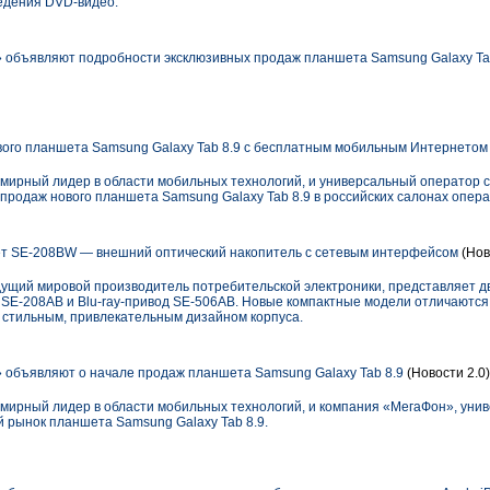
едения DVD-видео.
объявляют подробности эксклюзивных продаж планшета Samsung Galaxy Ta
вого планшета Samsung Galaxy Tab 8.9 с бесплатным мобильным Интернетом
семирный лидер в области мобильных технологий, и универсальный оператор
продаж нового планшета Samsung Galaxy Tab 8.9 в российских салонах опера
т SE-208BW — внешний оптический накопитель с сетевым интерфейсом
(Нов
едущий мировой производитель потребительской электроники, представляет 
 SE-208AB и Blu-ray-привод SE-506AB. Новые компактные модели отличаютс
 стильным, привлекательным дизайном корпуса.
объявляют о начале продаж планшета Samsung Galaxy Tab 8.9
(Новости 2.0)
емирный лидер в области мобильных технологий, и компания «МегаФон», уни
й рынок планшета Samsung Galaxy Tab 8.9.