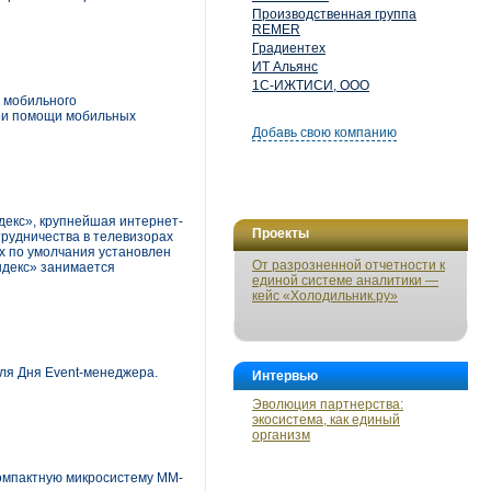
Производственная группа
REMER
Градиентех
ИТ Альянс
1С-ИЖТИСИ, ООО
о мобильного
ри помощи мобильных
Добавь свою компанию
декс», крупнейшая интернет-
Проекты
трудничества в телевизорах
ах по умолчания установлен
От разрозненной отчетности к
ндекс» занимается
единой системе аналитики —
кейс «Холодильник.ру»
ля Дня Event-менеджера.
Интервью
Эволюция партнерства:
экосистема, как единый
организм
компактную микросистему MM-