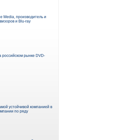
e Media, производитель и
изоров и Blu-ray
а российском рынке DVD-
амой устойчивой компанией в
омпании по ряду