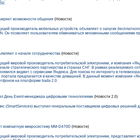
50.
иряет возможности общения
(Новости)
дущий производитель мобильных устройств, объявляет о запуске бесплатног
ON. Он позволяет пользователям обмениваться мгновенными сообщениями п
являют о начале сотрудничества
(Новости)
едущий мировой производитель потребительской электроники, и компания «Ян
ачале стратегического партнерства в странах СНГ. В рамках реализуемого со
появился виджет с сервисами Яндекса. Для поиска по интернету в телевизор
ца портала предлагается в качестве домашней. В данный момент компания «Я
тфонов на платформе bada 2.0.
л День Event-менеджера цифровыми технологиями
(Новости 2.0)
ис (SmartServices) выступил генеральным поставщиком цифровых решений д
т компактную микросистему ММ-D470D
(Новости)
едущий мировой производитель потребительской электроники, представляет 