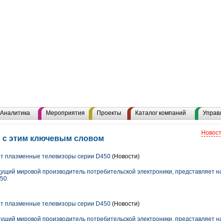
Аналитика
Мероприятия
Проекты
Каталог компаний
Управ
Новост
 с этим ключевым словом
т плазменные телевизоры серии D450
(Новости)
едущий мировой производитель потребительской электроники, представляет н
50.
т плазменные телевизоры серии D450
(Новости)
едущий мировой производитель потребительской электроники, представляет н