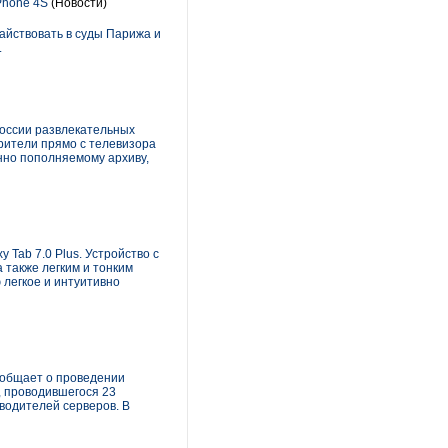
Phone 4S
(Новости)
айствовать в суды Парижа и
.
России развлекательных
рители прямо с телевизора
нно пополняемому архиву,
 Tab 7.0 Plus. Устройство с
также легким и тонким
 легкое и интуитивно
ообщает о проведении
, проводившегося 23
водителей серверов. В