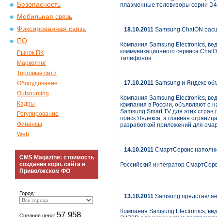
Безопасность
плазменные телевизоры серии D4
Мобильная связь
Фиксированная связь
18.10.2011
Samsung ChatON расш
ПО
Компания Samsung Electronics, ве
коммуникационного сервиса Chat
Рынок ПК
телефонов.
Маркетинг
Торговые сети
17.10.2011
Samsung и Яндекс объ
Оборудование
Outsourcing
Компания Samsung Electronics, в
Кадры
компания в России, объявляют о н
Samsung Smart TV для этих стран 
Регулирование
поиск Яндекса, а главная страни
Финансы
разработкой приложений для смар
Web
14.10.2011
СмартСервис наполни
CMS Magazine: стоимость
создания корп. сайта в
Российский интегратор СмартСерв
Приволжском ФО
Город:
13.10.2011
Samsung представляе
Компания Samsung Electronics, в
57 958
Средняя цена: