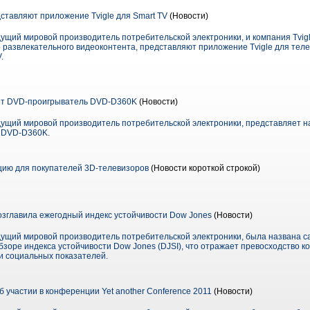
ставляют приложение Tvigle для Smart TV
(Новости)
дущий мировой производитель потребительской электроники, и компания Tvigl
развлекательного видеоконтента, представляют приложение Tvigle для телев
.
т DVD-проигрыватель DVD-D360K
(Новости)
едущий мировой производитель потребительской электроники, представляет н
я DVD-D360K.
ию для покупателей 3D-телевизоров
(Новости короткой строкой)
возглавила ежегодный индекс устойчивости Dow Jones
(Новости)
едущий мировой производитель потребительской электроники, была названа с
бзоре индекса устойчивости Dow Jones (DJSI), что отражает превосходство к
и социальных показателей.
 участии в конференции Yet another Conference 2011
(Новости)