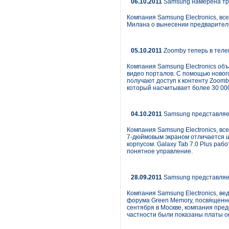
06.10.2011
Samsung намерена тре
Компания Samsung Electronics, в
Милана о вынесении предваритель
05.10.2011
Zoomby теперь в теле
Компания Samsung Electronics объ
видео порталов. С помощью новог
получают доступ к контенту Zoom
который насчитывает более 30 00
04.10.2011
Samsung представляет
Компания Samsung Electronics, вс
7-дюймовым экраном отличается ш
корпусом. Galaxy Tab 7.0 Plus ра
понятное управление.
28.09.2011
Samsung представляе
Компания Samsung Electronics, в
форума Green Memory, посвященно
сентября в Москве, компания пре
частности были показаны платы 