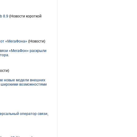
b 8.9
(Новости короткой
 от «МегаФона»
(Новости)
 связи «МегаФон» раскрыли
тора.
ости)
две новые модели внешних
я широкими возможностями
версальный оператор связи,