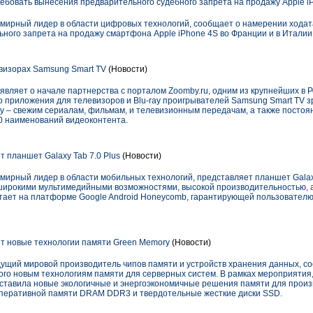
бовать вынесения предварительного судебного запрета на продажу Apple i
семирный лидер в области цифровых технологий, сообщает о намерении ходат
ного запрета на продажу смартфона Apple iPhone 4S во Франции и в Италии
визорах Samsung Smart TV
(Новости)
являет о начале партнерства с порталом Zoomby.ru, одним из крупнейших в 
о приложения для телевизоров и Blu-ray проигрывателей Samsung Smart TV з
by – свежим сериалам, фильмам, и телевизионным передачам, а также постоя
0 наименований видеоконтента.
 планшет Galaxy Tab 7.0 Plus
(Новости)
емирный лидер в области мобильных технологий, представляет планшет Galaxy
ирокими мультимедийными возможностями, высокой производительностью, а 
ботает на платформе Google Android Honeycomb, гарантирующей пользователю
т новые технологии памяти Green Memory
(Новости)
едущий мировой производитель чипов памяти и устройств хранения данных, с
го новым технологиям памяти для серверных систем. В рамках мероприятия
дставила новые экологичные и энергоэкономичные решения памяти для произ
оперативной памяти DRAM DDR3 и твердотельные жесткие диски SSD.