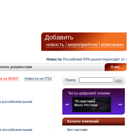
Добавить
новость
мероприятие
компанию
Новости:
Российский RPA-рынок переходит от автомат
ление документами
О нас
и на MSKIT
Новости на ITSZ
Поиск:
Тесты цифровой техники
а российском рынке
Каталог компаний
а российском рынке
Кит-системс