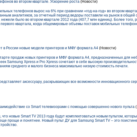
фонов во втором квартале. Ускорение роста
(Новости)
льных телефонов вырос на 6% при сравнении «год-на-год» во втором кварта
данным аналитиков, за отчетный период ведоры поставили на рынок в общей 
нежели было во втором квартале 2012 года (407,7 млн единиц). Более того, 
м первого квартала, когда общемировые объемы поставок мобильных телефоно
т в России новые модели принтеров и МФУ формата А4
(Новости)
 старте продаж новых принтеров и МФУ формата А4, предназначенных для не
еек Samsung Xpress и Pro Xpress сочетают в себе высокую производительност
аниям среднего и малого бизнеса максимально низкую стоимость печати.
представляет аксессуару, раскрывающих все возможности инновационного сер
имодействие со Smart телевизорами с помощью совершенно нового пульта
(
м, что новые Smart TV 2013 года будут комплектоваться новым пультом, котор
ще проще и понятнее. Новый пульт ДУ для Samsung Smart TV – это поистине 
стройство.