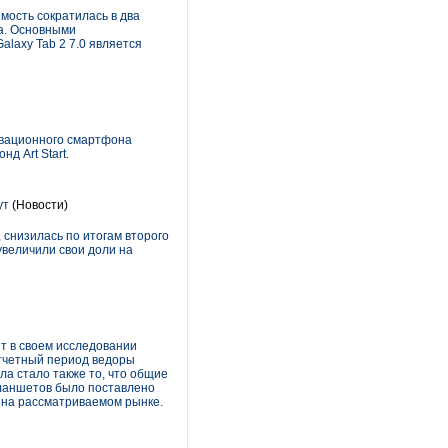
мость сократилась в два
да. Основными
alaxy Tab 2 7.0 является
овационного смартфона
д Art Start.
ут
(Новости)
снизилась по итогам второго
 увеличили свои доли на
т в своем исследовании
отчетный период ведоры
а стало также то, что общие
планшетов было поставлено
 на рассматриваемом рынке.