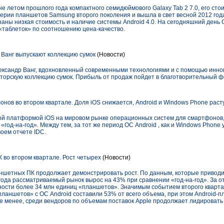
е летом прошлого года компактного семидюймового Galaxy Tab 2 7.0, его стои
серии планшетов Samsung второго поколения и вышла в свет весной 2012 го
ны низкая стоимость и наличие системы Android 4.0. На сегодняшний день G
«таблеток» по соотношению цена-качество.
Ванг выпускают коллекцию сумок
(Новости)
ександр Ванг, вдохновленный современными технологиями и с помощью инн
торскую коллекцию сумок. Прибыль от продаж пойдет в благотворительный фон
нов во втором квартале. Доля iOS снижается, Android и Windows Phone раст
й платформой iOS на мировом рынке операционных систем для смартфонов, 
«год-на-год». Между тем, за тот же период ОС Android , как и Windows Phone
воем отчете IDC.
во втором квартале. Рост четырех
(Новости)
шетных ПК продолжает демонстрировать рост. По данным, которые приводи
 года рассматриваемый рынок вырос на 43% при сравнении «год-на-год». За 
ности более 34 млн единиц «планшетов». Значимым событием второго квартал
ланшетов» с ОС Android составили 53% от всего объема, при этом Android-
не менее, среди вендоров по объемам поставок Apple продолжает лидировать