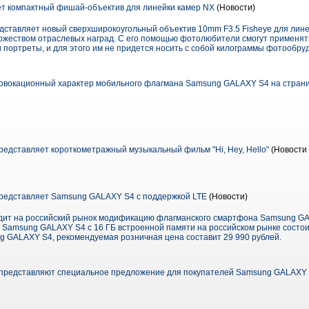
т компактный фишай-объектив для линейки камер NX
(Новости)
едставляет новый сверхширокоугольный объектив 10mm F3.5 Fisheye для лин
ожеством отраслевых наград. С его помощью фотолюбители смогут применят
 портреты, и для этого им не придется носить с собой килограммы фотообру
овокационный характер мобильного флагмана Samsung GALAXY S4 на стран
редставляет короткометражный музыкальный фильм "Hi, Hey, Hello"
(Новости 
представляет Samsung GALAXY S4 с поддержкой LTE
(Новости)
одит на российский рынок модификацию флагманского смартфона Samsung GA
Samsung GALAXY S4 с 16 ГБ встроенной памяти на российском рынке состоит
ng GALAXY S4, рекомендуемая розничная цена составит 29 990 рублей.
представляют специальное предложение для покупателей Samsung GALAXY