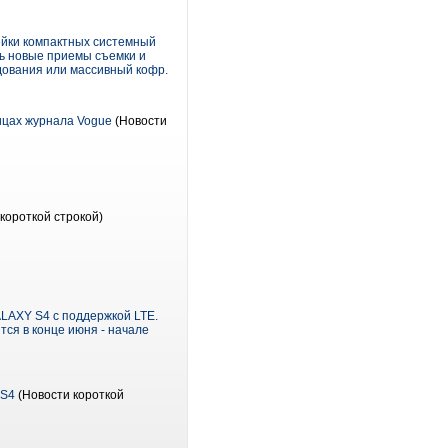
ейки компактных системный
ь новые приемы съемки и
дования или массивный кофр.
ицах журнала Vogue
(Новости
короткой строкой)
LAXY S4 с поддержкой LTE.
ся в конце июня - начале
 S4
(Новости короткой