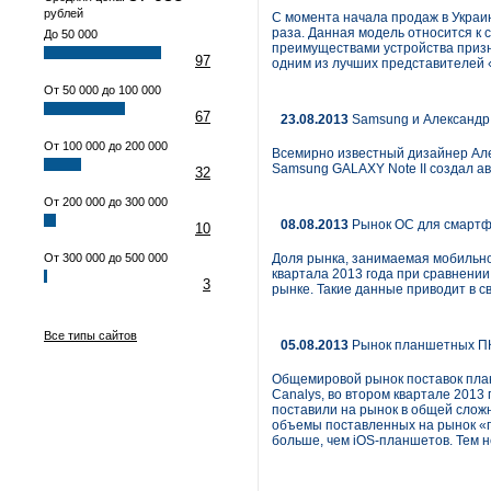
рублей
С момента начала продаж в Украин
раза. Данная модель относится к 
До 50 000
преимуществами устройства призна
97
одним из лучших представителей 
От 50 000 до 100 000
67
23.08.2013
Samsung и Александр 
От 100 000 до 200 000
Всемирно известный дизайнер Ал
Samsung GALAXY Note II создал ав
32
От 200 000 до 300 000
08.08.2013
Рынок ОС для смартфо
10
От 300 000 до 500 000
Доля рынка, занимаемая мобильно
квартала 2013 года при сравнении 
3
рынке. Такие данные приводит в с
Все типы сайтов
05.08.2013
Рынок планшетных ПК 
Общемировой рынок поставок план
Canalys, во втором квартале 2013
поставили на рынок в общей слож
объемы поставленных на рынок «п
больше, чем iOS-планшетов. Тем 