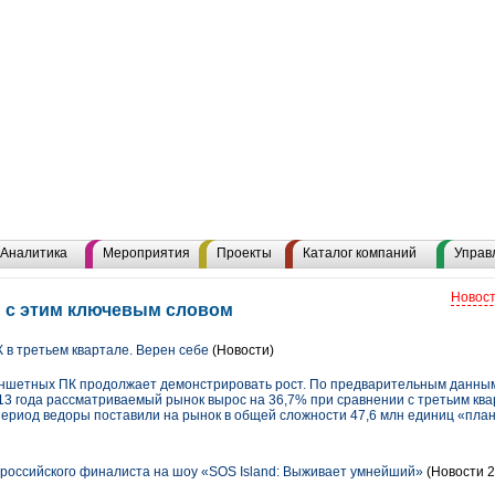
Аналитика
Мероприятия
Проекты
Каталог компаний
Управ
Новост
 с этим ключевым словом
в третьем квартале. Верен себе
(Новости)
ншетных ПК продолжает демонстрировать рост. По предварительным данным,
013 года рассматриваемый рынок вырос на 36,7% при сравнении с третьим кв
период ведоры поставили на рынок в общей сложности 47,6 млн единиц «пла
российского финалиста на шоу «SOS Island: Выживает умнейший»
(Новости 2