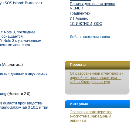
у «SOS Island: Выживает
Производственная группа
REMER
Градиентех
ИТ Альянс
1С-ИЖТИСИ, ООО
Y Note 3, последнее
и оснащается
Добавь свою компанию
Y Note 3 с увеличенным
 режиме дополнен
ы
(Аналитика)
Проекты
От разрозненной отчетности к
зивные данные о двух самых
единой системе аналитики —
кейс «Холодильник.ру»
sung
(Новости 2.0)
 в области производства
Интервью
msungGalaxyTab 3 10.1 и три
Эволюция партнерства:
экосистема, как единый
организм