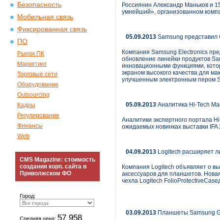
Безопасность
Россиянин Александр Маньков и 15
умнейший», организованном комп
Мобильная связь
Фиксированная связь
05.09.2013
Samsung представил 
ПО
Компания Samsung Electronics пр
Рынок ПК
обновление линейки продуктов Sa
Маркетинг
инновационными функциями, котор
экраном высокого качества для м
Торговые сети
улучшенным электронным пером S
Оборудование
Outsourcing
05.09.2013
Аналитика Hi-Tech Mail
Кадры
Регулирование
Аналитики экспертного портала Hi
Финансы
ожидаемых новинках выставки IFA 2
Web
04.09.2013
Logitech расширяет л
CMS Magazine: стоимость
создания корп. сайта в
Компания Logitech объявляет о вы
Приволжском ФО
аксессуаров для планшетов. Новая
чехла Logitech FolioProtectiveCase
Город:
03.09.2013
Планшеты Samsung Gal
57 958
Средняя цена: