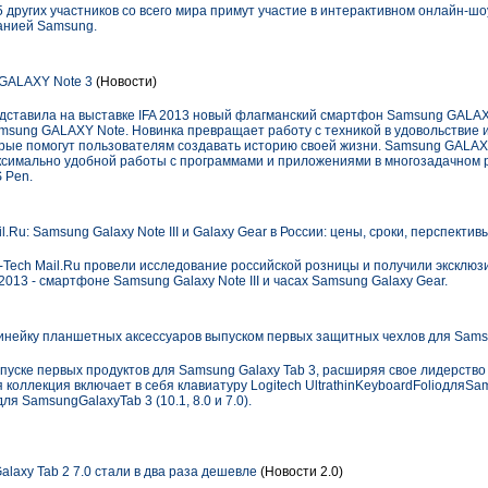
 других участников со всего мира примут участие в интерактивном онлайн-шо
анией Samsung.
GALAXY Note 3
(Новости)
едставила на выставке IFA 2013 новый флагманский смартфон Samsung GALAX
msung GALAXY Note. Новинка превращает работу с техникой в удовольствие 
ые помогут пользователям создавать историю своей жизни. Samsung GALAX
аксимально удобной работы с программами и приложениями в многозадачном
 Pen.
.Ru: Samsung Galaxy Note III и Galaxy Gear в России: цены, сроки, перспектив
-Tech Mail.Ru провели исследование российской розницы и получили эксклю
013 - смартфоне Samsung Galaxy Note III и часах Samsung Galaxy Gear.
инейку планшетных аксессуаров выпуском первых защитных чехлов для Sam
пуске первых продуктов для Samsung Galaxy Tab 3, расширяя свое лидерство
 коллекция включает в себя клавиатуру Logitech UltrathinKeyboardFolioдляSa
для SamsungGalaxyTab 3 (10.1, 8.0 и 7.0).
axy Tab 2 7.0 стали в два раза дешевле
(Новости 2.0)