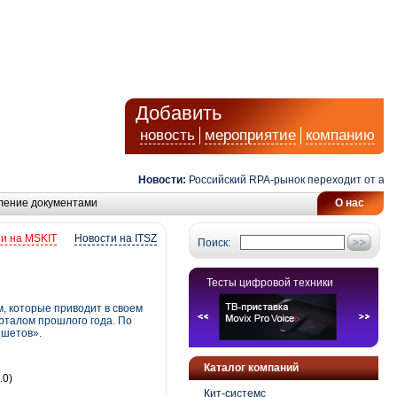
Добавить
новость
мероприятие
компанию
Новости:
Российский RPA-рынок переходит от автомат
ление документами
О нас
и на MSKIT
Новости на ITSZ
Поиск:
Тесты цифровой техники
 которые приводит в своем
арталом прошлого года. По
ншетов».
Каталог компаний
.0)
Кит-системс