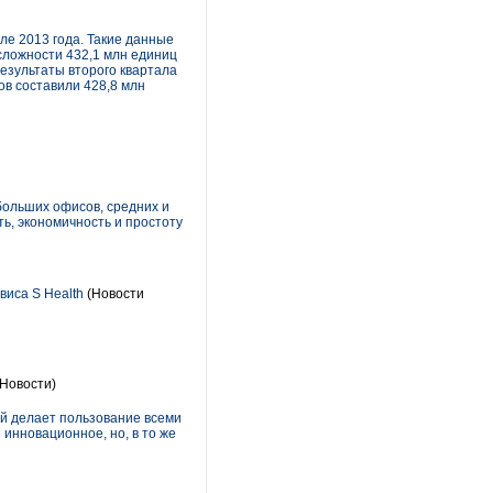
ле 2013 года. Такие данные
сложности 432,1 млн единиц
результаты второго квартала
в составили 428,8 млн
больших офисов, средних и
ь, экономичность и простоту
виса S Health
(Новости
Новости)
ый делает пользование всеми
инновационное, но, в то же