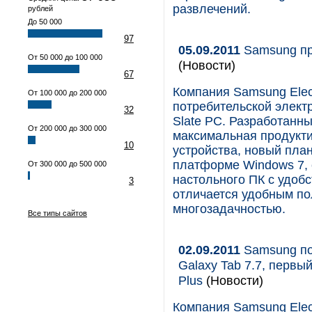
развлечений.
рублей
До 50 000
97
05.09.2011
Samsung пр
От 50 000 до 100 000
(Новости)
67
Компания Samsung Elec
От 100 000 до 200 000
потребительской элект
32
Slate PC. Разработанн
От 200 000 до 300 000
максимальная продукт
10
устройства, новый план
платформе Windows 7, 
От 300 000 до 500 000
настольного ПК с удоб
3
отличается удобным по
многозадачностью.
Все типы сайтов
02.09.2011
Samsung по
Galaxy Tab 7.7, перв
Plus
(Новости)
Компания Samsung Elec