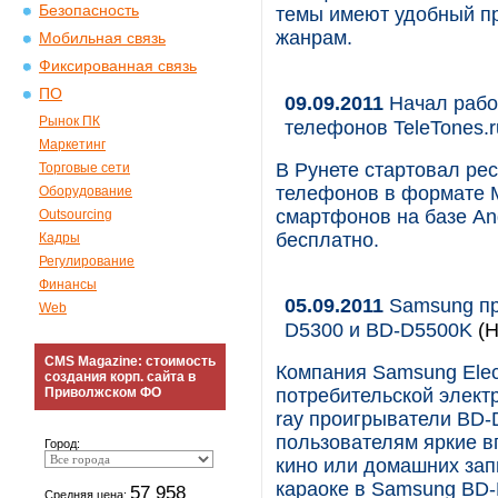
Безопасность
темы имеют удобный пр
жанрам.
Мобильная связь
Фиксированная связь
ПО
09.09.2011
Начал рабо
Рынок ПК
телефонов TeleTones.r
Маркетинг
В Рунете стартовал ре
Торговые сети
телефонов в формате M
Оборудование
смартфонов на базе An
Outsourcing
бесплатно.
Кадры
Регулирование
Финансы
05.09.2011
Samsung пр
Web
D5300 и BD-D5500K
(Н
CMS Magazine: стоимость
Компания Samsung Elec
создания корп. сайта в
Приволжском ФО
потребительской электр
ray проигрыватели BD-
пользователям яркие в
Город:
кино или домашних зап
караоке в Samsung BD
57 958
Средняя цена: