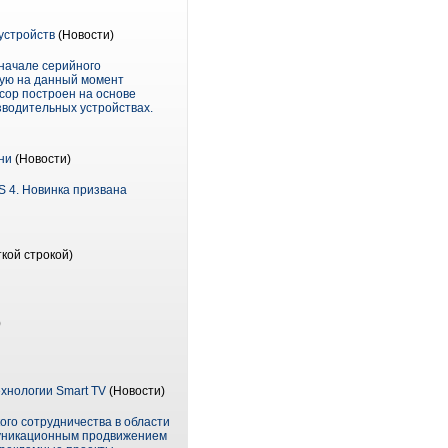
устройств
(Новости)
 начале серийного
ьную на данный момент
сор построен на основе
зводительных устройствах.
ни
(Новости)
S 4. Новинка призвана
кой строкой)
)
ехнологии Smart TV
(Новости)
кого сотрудничества в области
ммуникационным продвижением