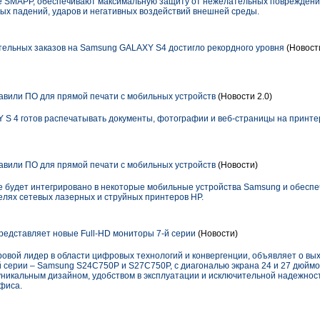
 SMAPP, обеспечивают максимальную защиту от нежелательных поврежден
ых падений, ударов и негативных воздействий внешней среды.
ельных заказов на Samsung GALAXY S4 достигло рекордного уровня
(Новости
вили ПО для прямой печати с мобильных устройств
(Новости 2.0)
 4 готов распечатывать документы, фотографии и веб-страницы на принтер
вили ПО для прямой печати с мобильных устройств
(Новости)
е будет интегрировано в некоторые мобильные устройства Samsung и обеспе
елях сетевых лазерных и струйных принтеров HP.
представляет новые Full-HD мониторы 7-й серии
(Новости)
ровой лидер в области цифровых технологий и конвергенции, объявляет о вы
й серии – Samsung S24C750P и S27C750P, с диагональю экрана 24 и 27 дюймо
уникальным дизайном, удобством в эксплуатации и исключительной надежност
офиса.