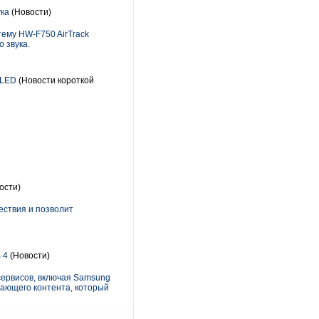
ука
(Новости)
тему HW-F750 AirTrack
 звука.
OLED
(Новости короткой
ости)
ествия и позволит
 4
(Новости)
сервисов, включая Samsung
чающего контента, который