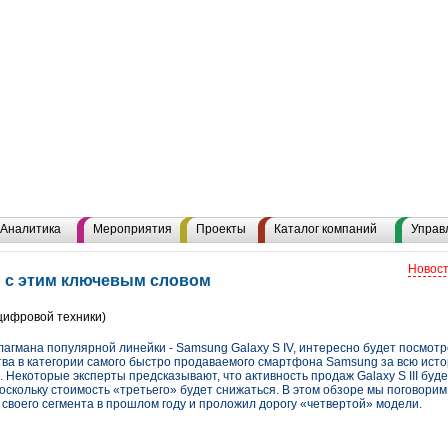
Аналитика
Мероприятия
Проекты
Каталог компаний
Управ
Новост
 с этим ключевым словом
цифровой техники)
лагмана популярной линейки - Samsung Galaxy S IV, интересно будет посмотр
тва в категории самого быстро продаваемого смартфона Samsung за всю истор
. Некоторые эксперты предсказывают, что активность продаж Galaxy S III буде
поскольку стоимость «третьего» будет снижаться. В этом обзоре мы поговорим и
своего сегмента в прошлом году и проложил дорогу «четвертой» модели.