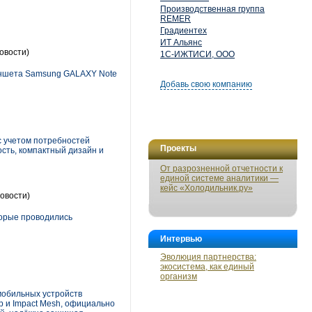
Производственная группа
REMER
Градиентех
ИТ Альянс
овости)
1С-ИЖТИСИ, ООО
аншета Samsung GALAXY Note
Добавь свою компанию
с учетом потребностей
Проекты
сть, компактный дизайн и
От разрозненной отчетности к
единой системе аналитики —
кейс «Холодильник.ру»
овости)
торые проводились
Интервью
Эволюция партнерства:
экосистема, как единый
организм
мобильных устройств
p и Impact Mesh, официально