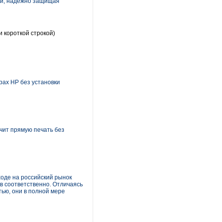
ий, надёжно защищая
 короткой строкой)
ах HP без установки
чит прямую печать без
ходе на российский рынок
в соответственно. Отличаясь
ью, они в полной мере