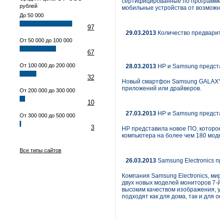
сертифицированные по программе
рублей
мобильные устройства от возможн
До 50 000
97
29.03.2013
Количество предварит
От 50 000 до 100 000
67
От 100 000 до 200 000
28.03.2013
HP и Samsung предста
32
Новый смартфон Samsung GALAXY S
приложений или драйверов.
От 200 000 до 300 000
10
27.03.2013
HP и Samsung предста
От 300 000 до 500 000
3
HP представила новое ПО, которо
компьютера на более чем 180 мод
Все типы сайтов
26.03.2013
Samsung Electronics 
Компания Samsung Electronics, ми
двух новых моделей мониторов 7-
высоким качеством изображения, 
подходят как для дома, так и для 