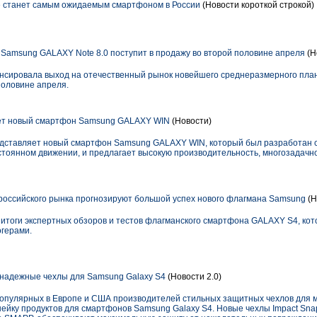
е станет самым ожидаемым смартфоном в России
(Новости короткой строкой)
amsung GALAXY Note 8.0 поступит в продажу во второй половине апреля
(Н
нонсировала выход на отечественный рынок новейшего среднеразмерного пл
 половине апреля.
ет новый смартфон Samsung GALAXY WIN
(Новости)
едставляет новый смартфон Samsung GALAXY WIN, который был разработан 
стоянном движении, и предлагает высокую производительность, многозадачно
российского рынка прогнозируют большой успех нового флагмана Samsung
(Н
т итоги экспертных обзоров и тестов флагманского смартфона GALAXY S4, ко
огерами.
надежные чехлы для Samsung Galaxy S4
(Новости 2.0)
популярных в Европе и США производителей стильных защитных чехлов для 
нейку продуктов для смартфонов Samsung Galaxy S4. Новые чехлы Impact Sna