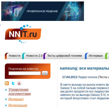
Новости
Новости 2.0
Тесты цифровой техники
Интервью
samsung: все материалы
Подписка на новости:
17.04.2013
Лидер сезона
(Тесты 
В свете выхода на рынок нового ф
Galaxy S за собой пальму первенс
Управление
как долго продлится его лидерство
документами
именно из-за выхода Galaxy S IV, 
который безусловно стал лидером 
Интернет
Интеграция