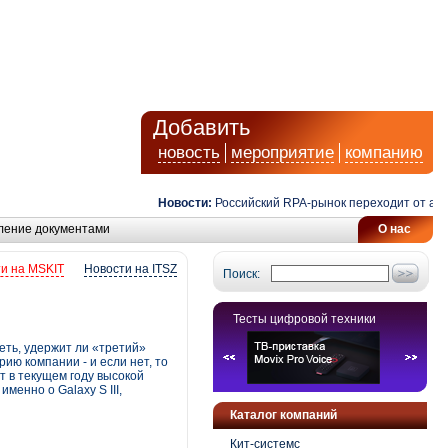
Добавить
новость
мероприятие
компанию
Новости:
Российский RPA-рынок переходит от автома
ление документами
О нас
и на MSKIT
Новости на ITSZ
Поиск:
Тесты цифровой техники
еть, удержит ли «третий»
ию компании - и если нет, то
т в текущем году высокой
менно о Galaxy S III,
Каталог компаний
Кит-системс