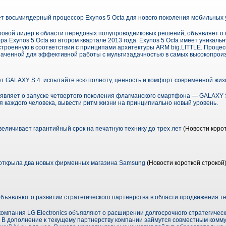
 восьмиядерный процессор Exynos 5 Octa для нового поколения мобильных 
ировой лидер в области передовых полупроводниковых решений, объявляет о
а Exynos 5 Octa во втором квартале 2013 года. Exynos 5 Octa имеет уникал
троенную в соответствии с принципами архитектуры ARM big.LITTLE. Процес
значенной для эффективной работы с мультизадачностью в самых высокопрои
 GALAXY S 4: испытайте всю полноту, ценность и комфорт современной жиз
ъявляет о запуске четвертого поколения флагманского смартфона — GALAXY 
ля каждого человека, вывести ритм жизни на принципиально новый уровень.
величивает гарантийный срок на печатную технику до трех лет
(Новости корот
up открыла два новых фирменных магазина Samsung
(Новости короткой строкой
ru объявляют о развитии стратегического партнерства в области продвижения т
и компания LG Electronics объявляют о расширении долгосрочного стратегичес
. В дополнение к текущему партнерству компании займутся совместным ко