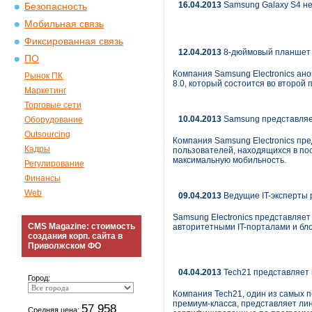
16.04.2013
Samsung Galaxy S4 н
Безопасность
Мобильная связь
Фиксированная связь
12.04.2013
8-дюймовый планшет S
ПО
Компания Samsung Electronics а
Рынок ПК
8.0, который состоится во второй
Маркетинг
Торговые сети
10.04.2013
Samsung представля
Оборудование
Outsourcing
Компания Samsung Electronics пр
Кадры
пользователей, находящихся в по
максимальную мобильность.
Регулирование
Финансы
Web
09.04.2013
Ведущие IT-эксперты 
Samsung Electronics представляе
CMS Magazine: стоимость
авторитетными IT-порталами и бл
создания корп. сайта в
Приволжском ФО
04.04.2013
Tech21 представляет 
Город:
Компания Tech21, один из самых 
премиум-класса, представляет ли
57 958
Средняя цена: