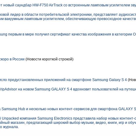
 новый саундбар HW-F750 AirTrack со встроенным ламповым усилителем зв
ровой лидер в области потребительской электроники, представляет аудиосис
м вакуумным ламповым усилителем, обеспечивающую превосходное качество
ng первым в мире получил сертификат качества изображения в категории 
коро в России
(Новости короткой строкой)
 число предустановленных приложений на смартфоне Samsung Galaxy S 4
(Нов
ipAdvisor на новом Samsung GALAXY S 4 вдохновит пользователей на путеш
Samsung Hub и несколько новых контент-сервисов для смартфона GALAXY S
 Unpacked компания Samsung Electronics представила набор новых контент-
йный магазин, предлагающий широкий выбор музыки, видео, книги, игр и обу
о журнала.