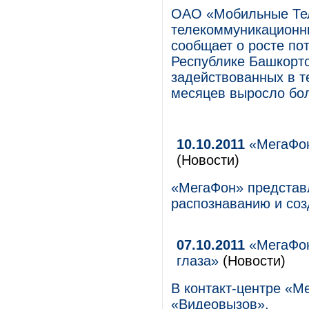
ОАО «Мобильные Те
телекоммуникационны
сообщает о росте по
Республике Башкорто
задействованных в т
месяцев выросло бол
10.10.2011
«МегаФон
(Новости)
«МегаФон» представл
распознаванию и со
07.10.2011
«МегаФон
глаза»
(Новости)
В контакт-центре «М
«Видеовызов».