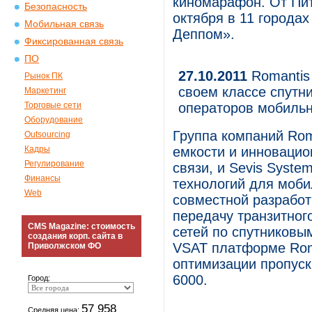
киномарафон. От Пит
Безопасность
октября в 11 города
Мобильная связь
Деппом».
Фиксированная связь
ПО
27.10.2011
Romantis
Рынок ПК
своем классе спутн
Маркетинг
Торговые сети
операторов мобильн
Оборудование
Группа компаний Rom
Outsourcing
Кадры
емкости и инновацио
Регулирование
связи, и Sevis Syst
Финансы
технологий для моби
Web
совместной разработ
передачу транзитног
CMS Magazine: стоимость
сетей по спутниковы
создания корп. сайта в
VSAT платформе Rom
Приволжском ФО
оптимизации пропуск
6000.
Город:
57 958
Средняя цена: