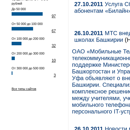
27.10.2011
Услуга С
рублей
До 50 000
абонентам «Билайн
97
От 50 000 до 100 000
67
26.10.2011
МТС внед
школах Башкирии
(
От 100 000 до 200 000
32
ОАО «Мобильные Те
От 200 000 до 300 000
телекоммуникационны
10
поддержке Министер
От 300 000 до 500 000
Башкортостан и Упра
3
Уфа объявляют о вн
Башкирии. Специали
Все типы сайтов
комплексное решени
между учителями, уч
мобильного телефона
персонального IT-уст
26.10.2011
Новости 