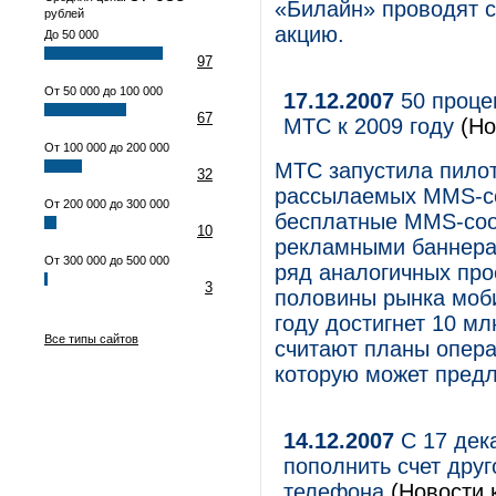
«Билайн» проводят 
рублей
акцию.
До 50 000
97
От 50 000 до 100 000
17.12.2007
50 проце
67
МТС к 2009 году
(Но
От 100 000 до 200 000
МТС запустила пилот
32
рассылаемых MMS-со
От 200 000 до 300 000
бесплатные MMS-соо
10
рекламными баннера
От 300 000 до 500 000
ряд аналогичных про
3
половины рынка моби
году достигнет 10 мл
Все типы сайтов
считают планы опера
которую может предл
14.12.2007
С 17 дек
пополнить счет друг
телефона
(Новости 