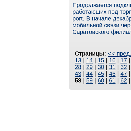
Продолжается подклю
работающих под торг
port. В начале декаб
мобильной связи чер
Саратовского филиа
Страницы:
<< пред
13
|
14
|
15
|
16
|
17
28
|
29
|
30
|
31
|
32
43
|
44
|
45
|
46
|
47
58
|
59
|
60
|
61
|
62