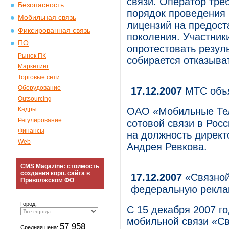
связи. Оператор тре
Безопасность
порядок проведения 
Мобильная связь
лицензий на предост
Фиксированная связь
поколения. Участни
ПО
опротестовать резул
Рынок ПК
собирается отказыва
Маркетинг
Торговые сети
Оборудование
17.12.2007
МТС объя
Outsourcing
Кадры
ОАО «Мобильные Тел
Регулирование
сотовой связи в Росс
Финансы
на должность дирек
Web
Андрея Ревкова.
CMS Magazine: стоимость
создания корп. сайта в
17.12.2007
«Связной
Приволжском ФО
федеральную рекла
Город:
С 15 декабря 2007 го
мобильной связи «Св
57 958
Средняя цена: