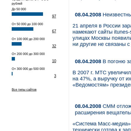
рублей
До 50 000
08.04.2008
Неизвестны
97
От 50 000 до 100 000
21 апреля в России зар
67
намекают сайты itunes-s
улицах Москвы появили
От 100 000 до 200 000
ни другие не связаны с 
32
От 200 000 до 300 000
08.04.2008
В погоню з
10
От 300 000 до 500 000
В 2007 г. МТС увеличи
3
на 47%, а выручку от 
«Ведомостям» президе
Все типы сайтов
08.04.2008
СММ отложи
расширения вещатель
«Система Масс-медиа» 
технически готова к за