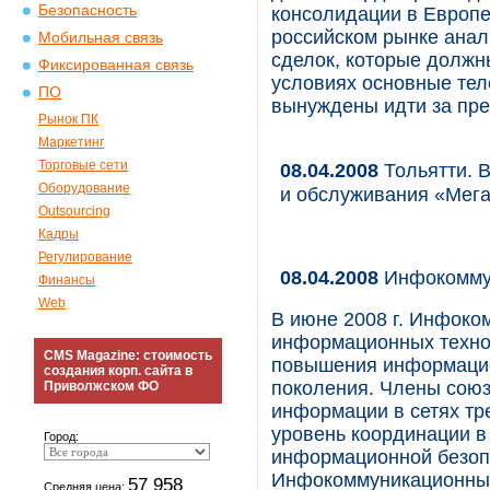
Безопасность
консолидации в Европе
российском рынке анал
Мобильная связь
сделок, которые должн
Фиксированная связь
условиях основные теле
ПО
вынуждены идти за пре
Рынок ПК
Маркетинг
Торговые сети
08.04.2008
Тольятти. 
Оборудование
и обслуживания «Мег
Outsourcing
Кадры
Регулирование
08.04.2008
Инфокоммун
Финансы
Web
В июне 2008 г. Инфоко
информационных техно
CMS Magazine: стоимость
повышения информацион
создания корп. сайта в
поколения. Члены союз
Приволжском ФО
информации в сетях тр
уровень координации в
Город:
информационной безоп
Инфокоммуникационный
57 958
Средняя цена: