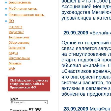
вошел в «ТОП-1000 
Безопасность
Ассоциацией Менедж
Мобильная связь
руководства МегаФон
Фиксированная связь
управленцев в катег
ПО
Рынок ПК
29.09.2009
«Билайн»
Маркетинг
Торговые сети
Одной из тенденций 
Оборудование
связи является запу
Outsourcing
Кадры
на стимулирование л
Регулирование
старте подобной пр
Финансы
объявил «Билайн». 
Web
«Счастливое время»,
что она ориентирова
CMS Magazine: стоимость
системы расчетов, т
создания корп. сайта в
активны в сегменте 
Приволжском ФО
абонентов предоплат
Город:
28.09.2009
МегаФон 
57 958
Средняя цена: