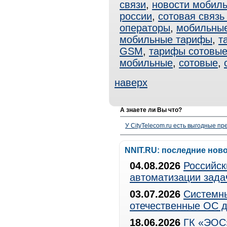
связи
,
новости мобиль
россии
,
сотовая связь
операторы
,
мобильные
мобильные тарифы
,
т
GSM
,
тарифы сотовы
мобильные
,
сотовые
,
наверх
А знаете ли Вы что?
У CityTelecom.ru есть выгодные п
NNIT.RU: последние нов
04.08.2026
Российск
автоматизации зада
03.07.2026
Системны
отечественные ОС д
18.06.2026
ГК «ЭОС»