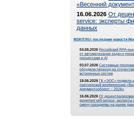
«Весенний документ
16.06.2026
От децен
service: эксперты 
данных
MSKIT.RU: последние новости Мо
04.08.2026
Российский RPA-рын
от автоматизации задач к упр
процессами и AI
03.07.2026
Системные програ
обсудили переход на отечеств
встроенных систем
18.06.2026
ГК «ЭОС» подвела и
партнерской конференции «Ве
документооборот – 2026»
16.06.2026
От децентрализован
governed self-service: эксперт
смену парадигмы на рынке дан