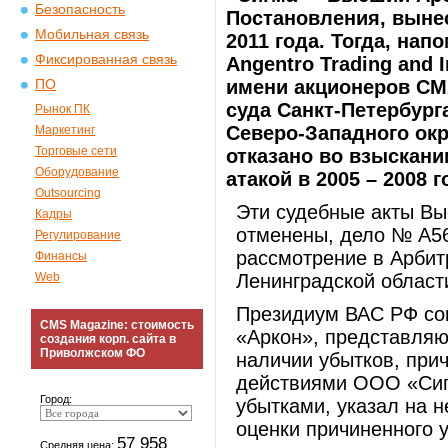
Безопасность
Постановления, выне
Мобильная связь
2011 года. Тогда, на
Фиксированная связь
Angentro Trading and 
имени акционеров СМ
ПО
суда Санкт-Петербург
Рынок ПК
Северо-Западного ок
Маркетинг
Торговые сети
отказано во взыскан
Оборудование
атакой в 2005 – 2008 г
Outsourcing
Эти судебные акты В
Кадры
отменены, дело № А56
Регулирование
рассмотрение в Арбит
Финансы
Web
Ленинградской област
Президиум ВАС РФ со
CMS Magazine: стоимость
«Аркон», представля
создания корп. сайта в
Приволжском ФО
наличии убытков, при
действиями ООО «Сиг
Город:
убытками, указал на 
оценки причиненного 
57 958
Средняя цена: