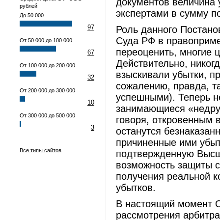
документов величина 
рублей
экспертами в сумму по
До 50 000
97
Роль данного Постан
Суда РФ в правоприме
От 50 000 до 100 000
переоценить, многие 
67
Действительно, никог
От 100 000 до 200 000
взыскивали убытки, п
32
сожалению, правда, т
От 200 000 до 300 000
успешными). Теперь 
10
занимающиеся «недру
От 300 000 до 500 000
говоря, откровенным в
3
останутся безнаказан
причиненные ими убыт
Все типы сайтов
подтвержденную Высш
возможность защиты с
получения реальной 
убытков.
В настоящий момент 
рассмотрения арбитра