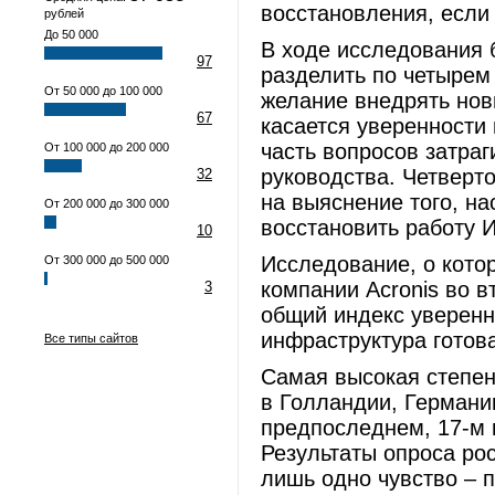
восстановления, если
рублей
До 50 000
В ходе исследования 
97
разделить по четырем
От 50 000 до 100 000
желание внедрять нов
67
касается уверенности
часть вопросов затра
От 100 000 до 200 000
руководства. Четверт
32
на выяснение того, н
От 200 000 до 300 000
восстановить работу 
10
Исследование, о кото
От 300 000 до 500 000
компании Acronis во 
3
общий индекс уверенно
инфраструктура готов
Все типы сайтов
Самая высокая степен
в Голландии, Германи
предпоследнем, 17-м 
Результаты опроса ро
лишь одно чувство – 