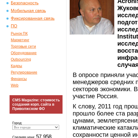
Acroni
Безопасность
Жуковс
Мобильная связь
исслед
Фиксированная связь
подгот
ПО
иссле
Рынок ПК
Instit
Маркетинг
иссле
Торговые сети
восст
Оборудование
инфра
Outsourcing
случа
Кадры
Регулирование
В опросе приняли уча
Финансы
менеджеров средних п
Web
секторов экономики. 
участие Россия.
CMS Magazine: стоимость
создания корп. сайта в
К слову, 2011 год про
Приволжском ФО
прошло более ста раз
цунами, землетрясения
Город:
климатические катакл
сохранности ценной и
57 958
Средняя цена: