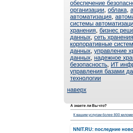
обеспечение безопасн
организации
,
облака
,
автоматизация
,
автом
системы автоматизац
хранения
,
бизнес реш
данных
,
сеть хранени
корпоративные систе
данных
,
управление х
данных
,
надежное хра
безопасность
,
ИТ инфр
управления базами д
технологии
наверх
А знаете ли Вы что?
К вашим услугам более 800 километ
NNIT.RU: последние нов