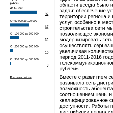
рублей
области всегда было 
До 50 000
задач: обеспечение ус
97
территории региона и
От 50 000 до 100 000
услуг, особенно в мес
67
строительства сети м
позволяющее экономит
От 100 000 до 200 000
модернизировать сеть
32
осуществлять серьезн
От 200 000 до 300 000
увеличивая количество
10
период 2011-2016 год
От 300 000 до 500 000
телекоммуникационной
3
рублей».
Вместе с развитием с
Все типы сайтов
развивала сеть дистр
возможность абонента
соотношением цены и 
квалифицированное с
доступности. Работы 
дистрибуции проводил