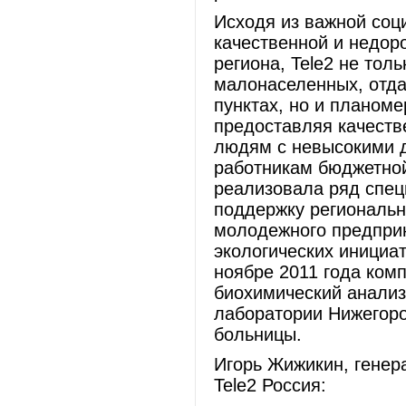
Исходя из важной соц
качественной и недор
региона, Tele2 не тол
малонаселенных, отда
пунктах, но и планоме
предоставляя качеств
людям с невысокими д
работникам бюджетной
реализовала ряд спец
поддержку региональн
молодежного предприн
экологических инициат
ноябре 2011 года ком
биохимический анализ
лаборатории Нижегоро
больницы.
Игорь Жижикин, генер
Tele2 Россия: