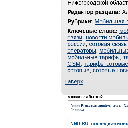
Нижегородской област
Редактор раздела:
Ал
Рубрики:
Мобильная 
Ключевые слова:
мо
связи
,
новости мобиль
россии
,
сотовая связь
операторы
,
мобильные
мобильные тарифы
,
т
GSM
,
тарифы сотовы
сотовые
,
сотовые нов
наверх
А знаете ли Вы что?
Акция Выгодная арифметика от Da
бизнеса.
NNIT.RU: последние нов