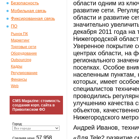
области одним из клю
Безопасность
развитие сети. Регуля
Мобильная связь
области и развитие с
Фиксированная связь
значительно увеличит
ПО
декабря 2011 года на 
Рынок ПК
Нижегородской област
Маркетинг
Уверенное покрытие с
Торговые сети
центрах области, на 
Оборудование
регионального значен
Outsourcing
поселках. Особое вн
Кадры
Регулирование
населенным пунктам, 
Финансы
которых, имеет особо
Web
специалистов техниче
проводились регулярн
CMS Magazine: стоимость
улучшению качества с
создания корп. сайта в
объектов, качественно
Приволжском ФО
Нижегородского метро
Город:
Андрей Иванов, техни
57 958
«Для Tele2 развитие 
Средняя цена: