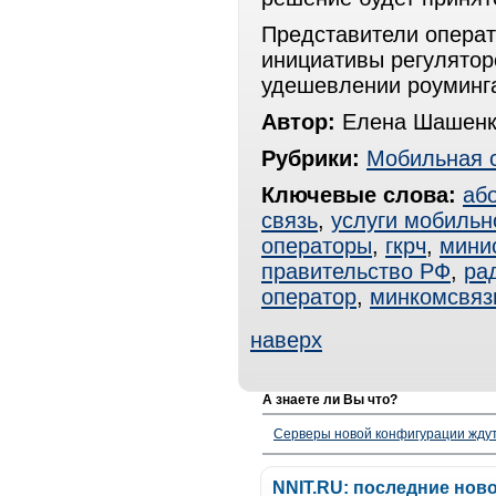
Представители операт
инициативы регулятор
удешевлении роуминга
Автор:
Елена Шашенк
Рубрики:
Мобильная 
Ключевые слова:
аб
связь
,
услуги мобильн
операторы
,
гкрч
,
мини
правительство РФ
,
ра
оператор
,
минкомсвяз
наверх
А знаете ли Вы что?
Серверы новой конфигурации ждут 
NNIT.RU: последние нов