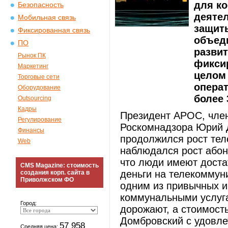
для к
Безопасность
деятел
Мобильная связь
защит
Фиксированная связь
объед
ПО
развит
Рынок ПК
фиксир
Маркетинг
целом
Торговые сети
опера
Оборудование
более 
Outsourcing
Кадры
Президент АРОС, член
Регулирование
Роскомнадзора Юрий Д
Финансы
продолжился рост тел
Web
наблюдался рост абоне
что люди имеют доста
CMS Magazine: стоимость
деньги на телекоммуни
создания корп. сайта в
Приволжском ФО
одним из привычных и
коммунальными услуг
Город:
дорожают, а стоимост
Домбровский с удовле
57 958
Средняя цена: