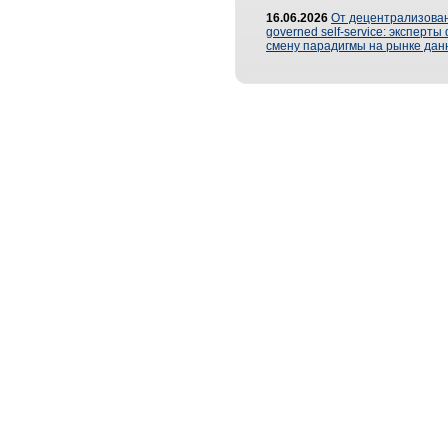
16.06.2026
От децентрализован
governed self-service: эксперт
смену парадигмы на рынке дан