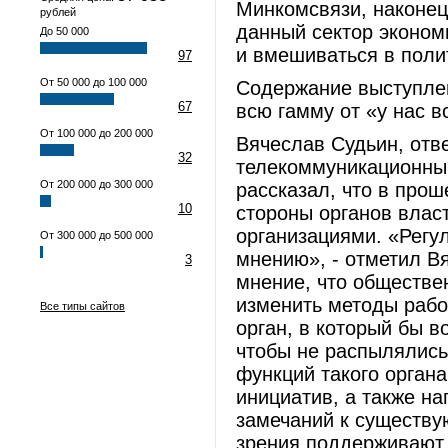
Минкомсвязи, наконец
рублей
данный сектор эконом
До 50 000
и вмешиваться в поли
97
От 50 000 до 100 000
Содержание выступле
67
всю гамму от «у нас в
От 100 000 до 200 000
Вячеслав Судьин, отв
32
телекоммуникационны
От 200 000 до 300 000
рассказал, что в про
10
стороны органов влас
организациями. «Регу
От 300 000 до 500 000
мнению», - отметил Вя
3
мнение, что обществе
изменить методы рабо
Все типы сайтов
орган, в который бы 
чтобы не распылялись
функций такого орган
инициатив, а также н
замечаний к существу
зрения поддерживают 