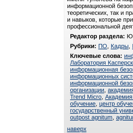
информационной безопа
теоретических, так и п
и навыков, которые пр
профессиональной де
Редактор раздела:
Юр
Рубрики:
ПО
,
Кадры
,
Ключевые слова:
ин
Лаборатория Касперск
информационная безо
информационных сист
информационной безо
организации
,
академи
Trend Micro
,
Академия
обучение
,
центр обуче
государственный унив
outpost agnitum
,
agnitu
наверх