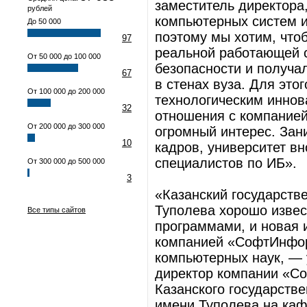
заместитель директора
рублей
компьютерных систем 
До 50 000
поэтому мы хотим, что
97
реальной работающей 
От 50 000 до 100 000
безопасности и получа
67
в стенах вуза. Для эт
От 100 000 до 200 000
технологическим иннов
32
отношения с компание
От 200 000 до 300 000
огромный интерес. Зан
10
кадров, университет в
специалистов по ИБ».
От 300 000 до 500 000
3
«Казанский государств
Туполева хорошо изве
Все типы сайтов
программами, и новая 
компанией «СофтИнфор
компьютерных наук, — 
директор компании «С
Казанского государстве
имени Туполева на ка