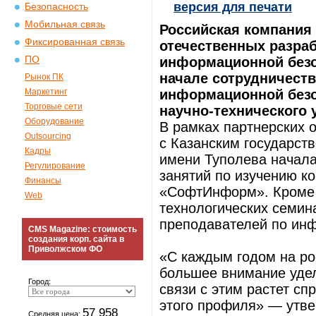
версия для печати
Безопасность
Мобильная связь
Российская компани
Фиксированная связь
отечественных разра
ПО
информационной безо
начале сотрудничест
Рынок ПК
Маркетинг
информационной безо
Торговые сети
научно-технического 
Оборудование
В рамках партнерских
Outsourcing
с Казанским государст
Кадры
имени Туполева начала
Регулирование
занятий по изучению к
Финансы
«СофтИнформ». Кроме т
Web
технологических семин
преподавателей по инф
CMS Magazine: стоимость
создания корп. сайта в
Приволжском ФО
«С каждым годом на ро
большее внимание удел
Город:
связи с этим растет с
этого профиля» — утве
57 958
Средняя цена: