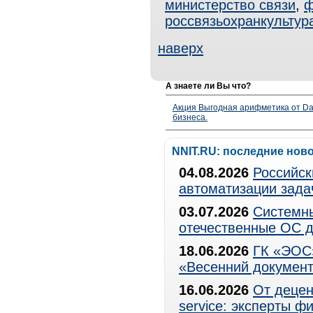
министерство связи
,
ф
россвязьохранкультур
наверх
А знаете ли Вы что?
Акция Выгодная арифметика от Da
бизнеса.
NNIT.RU: последние нов
04.08.2026
Российск
автоматизации зада
03.07.2026
Системны
отечественные ОС д
18.06.2026
ГК «ЭОС»
«Весенний документ
16.06.2026
От децен
service: эксперты 