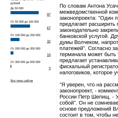
рублей
По словам Антона Усач
До 50 000
межведомственной ком
97
законопроекта: "Один 
От 50 000 до 100 000
предлагает расширить 
67
законодательно закрепи
банковской услугой. Д
От 100 000 до 200 000
думы Волчеком, напрот
32
платежей". Согласно з
От 200 000 до 300 000
терминала может быть 
10
предлагает устанавлив
От 300 000 до 500 000
фискальный регистрато
3
налоговиков, которое 
Все типы сайтов
"Я уверен, что на расс
законопроект, - комме
России Петр Шелищ. - 
собой". Он не сомневае
основе предложений Вл
состоит в том, чтобы н