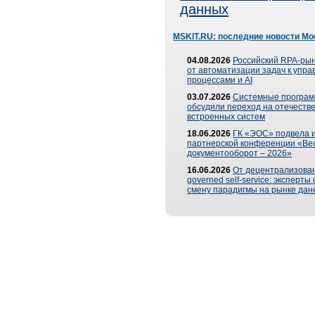
данных
MSKIT.RU: последние новости Мо
04.08.2026
Российский RPA-рын
от автоматизации задач к упр
процессами и AI
03.07.2026
Системные програ
обсудили переход на отечеств
встроенных систем
18.06.2026
ГК «ЭОС» подвела и
партнерской конференции «Ве
документооборот – 2026»
16.06.2026
От децентрализован
governed self-service: эксперт
смену парадигмы на рынке дан