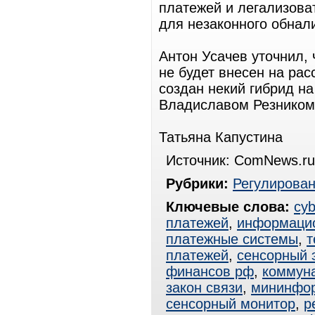
платежей и легализоват
для незаконного обнал
Антон Усачев уточнил,
не будет внесен на рас
создан некий гибрид н
Владиславом Резником.
Татьяна Капустина
Источник: ComNews.ru
Рубрики:
Регулирова
Ключевые слова:
cyb
платежей
,
информацио
платежные системы
,
т
платежей
,
сенсорный 
финансов рф
,
коммун
закон связи
,
мининфо
сенсорный монитор
,
р