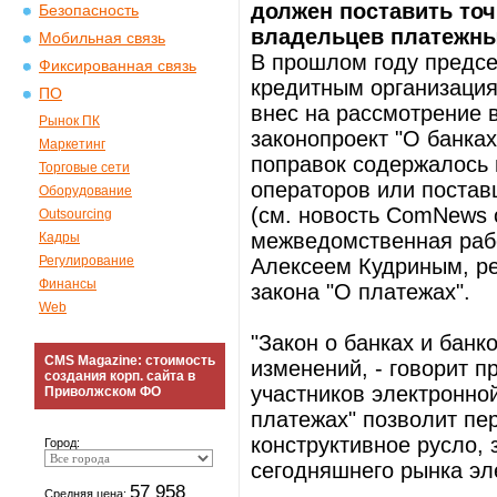
должен поставить точ
Безопасность
владельцев платежны
Мобильная связь
В прошлом году предсе
Фиксированная связь
кредитным организаци
ПО
внес на рассмотрение 
Рынок ПК
законопроект "О банках
Маркетинг
поправок содержалось п
Торговые сети
операторов или постав
Оборудование
(см. новость ComNews о
Outsourcing
межведомственная раб
Кадры
Регулирование
Алексеем Кудриным, ре
Финансы
закона "О платежах".
Web
"Закон о банках и банк
CMS Magazine: стоимость
изменений, - говорит 
создания корп. сайта в
участников электронной
Приволжском ФО
платежах" позволит пе
конструктивное русло, 
Город:
сегодняшнего рынка эл
57 958
Средняя цена: