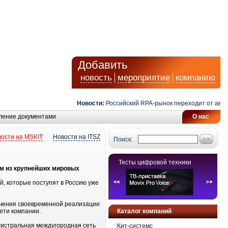
Добавить
новость
мероприятие
компанию
Новости:
Российский RPA-рынок переходит от автома
ление документами
О нас
ости на MSKIT
Новости на ITSZ
Поиск:
Тесты цифровой техники
ним из крупнейших мировых
, которые поступят в Россию уже
печения своевременной реализации
ети компании.
Каталог компаний
агистральная междугородная сеть
Кит-системс