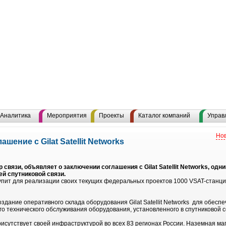
Аналитика
Мероприятия
Проекты
Каталог компаний
Управ
Нов
ение с Gilat Satellit Networks
 связи, объявляет о заключении соглашения с Gilat Satellit Networks, од
ей спутниковой связи.
пит для реализации своих текущих федеральных проектов 1000 VSAT-станций
здание оперативного склада оборудования Gilat Satellit Networks для обес
го технического обслуживания оборудования, установленного в спутниковой с
исутствует своей инфраструктурой во всех 83 регионах России. Наземная м