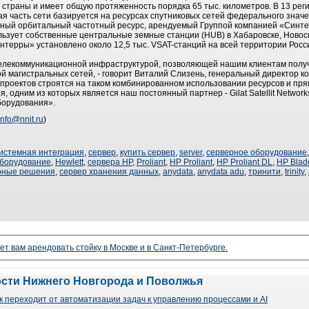
 страны и имеет общую протяженность порядка 65 тыс. километров. В 13 ре
ая часть сети базируется на ресурсах спутниковых сетей федерального значе
рный орбитальный частотный ресурс, арендуемый Группой компанией «Синтер
льзует собственные центральные земные станции (HUB) в Хабаровске, Новос
нтерры» установлено около 12,5 тыс. VSAT-станций на всей территории Росс
елекоммуникационной инфраструктурой, позволяющей нашим клиентам получи
вой магистральных сетей, - говорит Виталий Слизень, генеральный директор 
 проектов строятся на таком комбинированном использовании ресурсов и пр
одним из которых является наш постоянный партнер - Gilat Satellit Network
борудования».
info@nnit.ru
)
истемная интеграция
,
сервер
,
купить сервер
,
server
,
серверное оборудование
оборудование
,
Hewlett
,
сервера HP
,
Proliant
,
HP Proliant
,
HP Proliant DL
,
HP Blad
рные решения
,
сервер хранения данных
,
anydata
,
anydata adu
,
тринити
,
trinity
,
ет вам арендовать стойку в Москве и в Санкт-Петербурге.
ости Нижнего Новгорода и Поволжья
 переходит от автоматизации задач к управлению процессами и AI