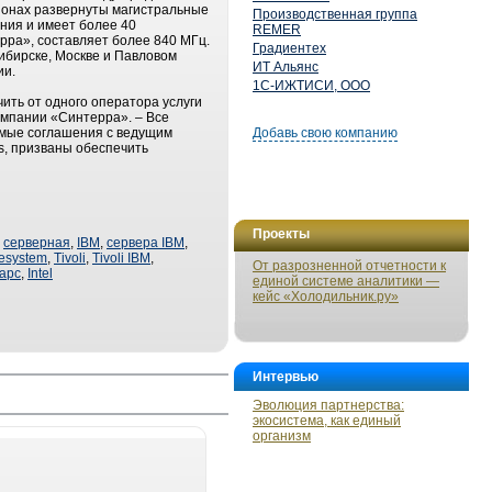
гионах развернуты магистральные
Производственная группа
ния и имеет более 40
REMER
ра», составляет более 840 МГц.
Градиентех
ибирске, Москве и Павловом
ИТ Альянс
ии.
1С-ИЖТИСИ, ООО
ть от одного оператора услуги
компании «Синтерра». – Все
ямые соглашения с ведущим
Добавь свою компанию
s, призваны обеспечить
Проекты
,
серверная
,
IBM
,
сервера IBM
,
esystem
,
Tivoli
,
Tivoli IBM
,
От разрозненной отчетности к
apc
,
Intel
единой системе аналитики —
кейс «Холодильник.ру»
Интервью
Эволюция партнерства:
экосистема, как единый
организм