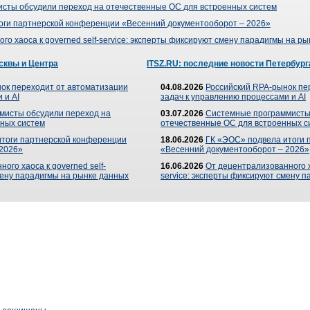
сты обсудили переход на отечественные ОС для встроенных систем
оги партнерской конференции «Весенний документооборот – 2026»
го хаоса к governed self-service: эксперты фиксируют смену парадигмы на р
сквы и Центра
ITSZ.RU: последние новости Петербург
ок переходит от автоматизации
04.08.2026
Российский RPA-рынок пе
 и AI
задач к управлению процессами и AI
мисты обсудили переход на
03.07.2026
Системные программисты
ных систем
отечественные ОС для встроенных с
итоги партнерской конференции
18.06.2026
ГК «ЭОС» подвела итоги 
 2026»
«Весенний документооборот – 2026»
ого хаоса к governed self-
16.06.2026
От децентрализованного ха
мену парадигмы на рынке данных
service: эксперты фиксируют смену 