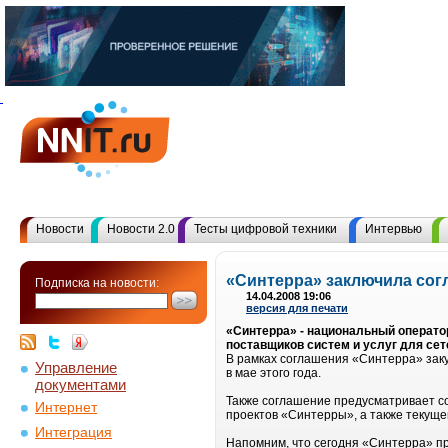
Новости
Новости 2.0
Тесты цифровой техники
Интервью
«Синтерра» заключила соглаш
Подписка на новости:
14.04.2008 19:06
версия для печати
«Синтерра» - национальный оператор
поставщиков систем и услуг для сет
В рамках соглашения «Синтерра» заку
Управление
в мае этого года.
документами
Также соглашение предусматривает со
Интернет
проектов «Синтерры», а также текуще
Интеграция
Напомним, что сегодня «Синтерра» пр