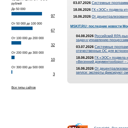
03.07.2026
Системные программи
рублей
До 50 000
18.06.2026
ГК «ЭОС» подвела ит
97
16.06.2026
От децентрализованно
От 50 000 до 100 000
MSKIT.RU: последние новости Мо
67
04.08.2026
Российский RPA-рын
От 100 000 до 200 000
задач к управлению процессами
32
03.07.2026
Системные програм
отечественные ОС для встроен
От 200 000 до 300 000
18.06.2026
ГК «ЭОС» подвела 
10
«Весенний документооборот –
От 300 000 до 500 000
16.06.2026
От децентрализованн
service: эксперты фиксируют с
3
Все типы сайтов