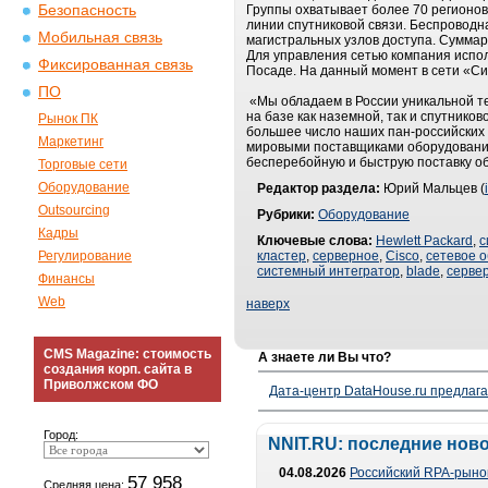
Безопасность
Группы охватывает более 70 регионов
линии спутниковой связи. Беспроводн
Мобильная связь
магистральных узлов доступа. Сумма
Для управления сетью компания испо
Фиксированная связь
Посаде. На данный момент в сети «Си
ПО
«Мы обладаем в России уникальной т
на базе как наземной, так и спутнико
Рынок ПК
большее число наших пан-российских
Маркетинг
мировыми поставщиками оборудования, 
бесперебойную и быструю поставку о
Торговые сети
Оборудование
Редактор раздела:
Юрий Мальцев (
Outsourcing
Рубрики:
Оборудование
Кадры
Ключевые слова:
Hewlett Packard
,
с
Регулирование
кластер
,
серверное
,
Cisco
,
сетевое 
системный интегратор
,
blade
,
серве
Финансы
Web
наверх
CMS Magazine: стоимость
А знаете ли Вы что?
создания корп. сайта в
Приволжском ФО
Дата-центр DataHouse.ru предлага
Город:
NNIT.RU: последние нов
04.08.2026
Российский RPA-рынок
57 958
Средняя цена: