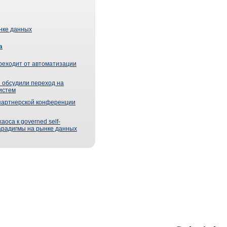
ынке данных
а
реходит от автоматизации
 обсудили переход на
истем
партнерской конференции
оса к governed self-
парадигмы на рынке данных