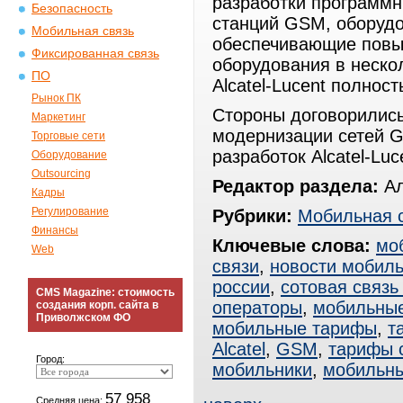
разработки программн
Безопасность
станций GSM, оборудо
Мобильная связь
обеспечивающие повы
Фиксированная связь
оборудования в неско
ПО
Alcatel-Lucent полнос
Рынок ПК
Стороны договорились 
Маркетинг
модернизации сетей 
Торговые сети
разработок Alcatel-Luc
Оборудование
Outsourcing
Редактор раздела:
Ал
Кадры
Регулирование
Рубрики:
Мобильная 
Финансы
Ключевые слова:
мо
Web
связи
,
новости мобиль
россии
,
сотовая связь
CMS Magazine: стоимость
операторы
,
мобильные
создания корп. сайта в
Приволжском ФО
мобильные тарифы
,
т
Alcatel
,
GSM
,
тарифы 
Город:
мобильники
,
мобильн
57 958
Средняя цена: