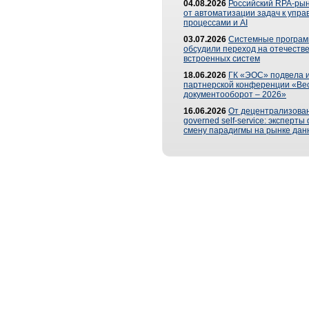
04.08.2026
Российский RPA-рын
от автоматизации задач к упр
процессами и AI
03.07.2026
Системные програ
обсудили переход на отечеств
встроенных систем
18.06.2026
ГК «ЭОС» подвела и
партнерской конференции «Ве
документооборот – 2026»
16.06.2026
От децентрализован
governed self-service: эксперт
смену парадигмы на рынке дан