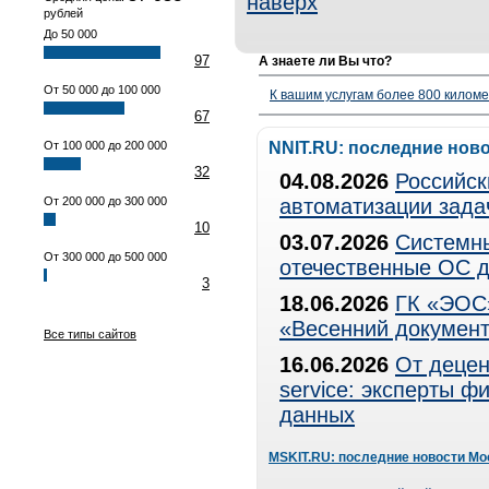
наверх
рублей
До 50 000
97
А знаете ли Вы что?
От 50 000 до 100 000
К вашим услугам более 800 километ
67
От 100 000 до 200 000
NNIT.RU: последние нов
32
04.08.2026
Российск
От 200 000 до 300 000
автоматизации зада
10
03.07.2026
Системны
От 300 000 до 500 000
отечественные ОС д
3
18.06.2026
ГК «ЭОС»
«Весенний документ
Все типы сайтов
16.06.2026
От децен
service: эксперты 
данных
MSKIT.RU: последние новости Мо