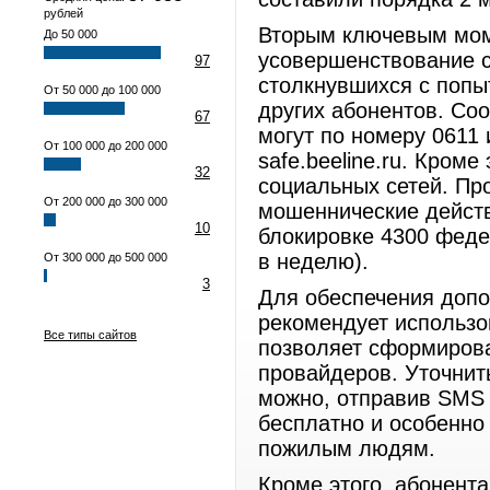
рублей
Вторым ключевым мом
До 50 000
усовершенствование с
97
столкнувшихся с попы
От 50 000 до 100 000
других абонентов. Со
67
могут по номеру 0611
От 100 000 до 200 000
safe.beeline.ru. Кром
32
социальных сетей. Пр
От 200 000 до 300 000
мошеннические действ
10
блокировке 4300 феде
в неделю).
От 300 000 до 500 000
3
Для обеспечения доп
рекомендует использо
Все типы сайтов
позволяет сформирова
провайдеров. Уточнит
можно, отправив SMS 
бесплатно и особенно
пожилым людям.
Кроме этого, абонент