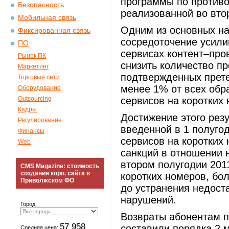
программы по против
Безопасность
реализованной во вто
Мобильная связь
Одним из основных на
Фиксированная связь
сосредоточение усили
ПО
сервисах контент–про
Рынок ПК
снизить количество пр
Маркетинг
подтвержденных прете
Торговые сети
менее 1% от всех об
Оборудование
Outsourcing
сервисов на коротких
Кадры
Достижение этого рез
Регулирование
введенной в 1 полуго
Финансы
сервисов на коротких
Web
санкций в отношении 
втором полугодии 201
CMS Magazine: стоимость
создания корп. сайта в
коротких номеров, бо
Приволжском ФО
до устранения недост
нарушений.
Город:
Возвраты абонентам 
57 958
составили порядка 2 
Средняя цена: