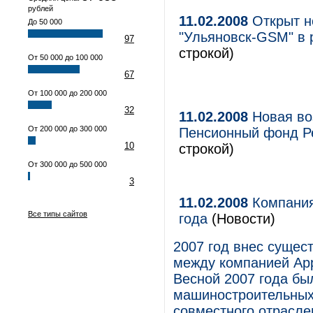
рублей
11.02.2008
Открыт н
До 50 000
"Ульяновск-GSM" в 
97
строкой)
От 50 000 до 100 000
67
От 100 000 до 200 000
32
11.02.2008
Новая во
От 200 000 до 300 000
Пенсионный фонд Р
10
строкой)
От 300 000 до 500 000
3
11.02.2008
Компания
Все типы сайтов
года
(Новости)
2007 год внес суще
между компанией App
Весной 2007 года бы
машиностроительных
совместного отрасле