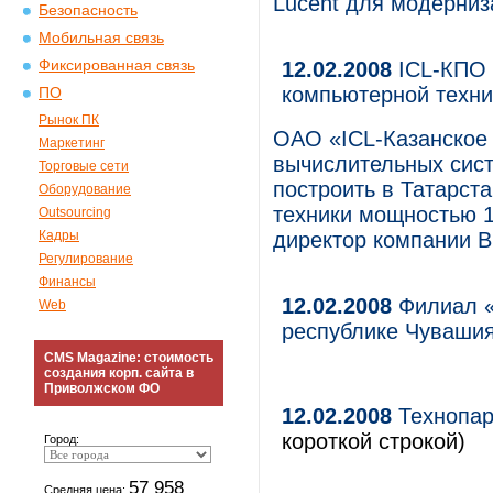
Lucent для модерниз
Безопасность
Мобильная связь
Фиксированная связь
12.02.2008
ICL-КПО 
компьютерной техни
ПО
Рынок ПК
ОАО «ICL-Казанское
Маркетинг
вычислительных сист
Торговые сети
построить в Татарст
Оборудование
техники мощностью 1
Outsourcing
Кадры
директор компании В
Регулирование
Финансы
12.02.2008
Филиал «
Web
республике Чуваши
CMS Magazine: стоимость
создания корп. сайта в
Приволжском ФО
12.02.2008
Технопар
короткой строкой)
Город:
57 958
Средняя цена: