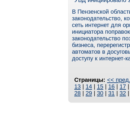
УВД инициировало з
В Пензенской област
законодательство, к
сеть интернет для ор
инициатора поправо
законодательство по
бизнеса, перерегист
автоматов в досугов
доступу к интернет-к
Страницы:
<< пред
13
|
14
|
15
|
16
|
17
28
|
29
|
30
|
31
|
32