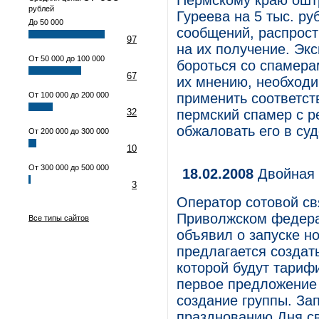
Пермскому краю ошт
рублей
Гуреева на 5 тыс. р
До 50 000
сообщений, распрос
97
на их получение. Эк
От 50 000 до 100 000
бороться со спамера
67
их мнению, необходи
От 100 000 до 200 000
применить соответст
32
пермский спамер с 
обжаловать его в суд
От 200 000 до 300 000
10
От 300 000 до 500 000
18.02.2008
Двойная 
3
Оператор сотовой с
Приволжском федера
Все типы сайтов
объявил о запуске но
предлагается создать
которой будут тариф
первое предложение 
создание группы. За
празднованию Дня свя