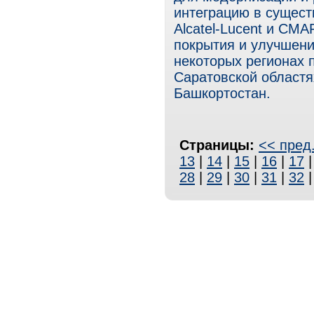
интеграцию в сущест
Alcatel-Lucent и СМ
покрытия и улучшени
некоторых регионах 
Саратовской областях
Башкортостан.
Страницы:
<< пред
13
|
14
|
15
|
16
|
17
28
|
29
|
30
|
31
|
32