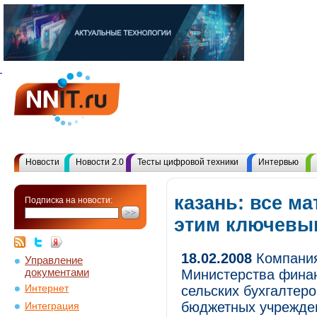
Новости
Новости 2.0
Тесты цифровой техники
Интервью
казань: все м
Подписка на новости:
этим ключевы
18.02.2008
Компания
Управление
документами
Министерства финан
Интернет
сельских бухгалтер
бюджетных учрежд
Интеграция