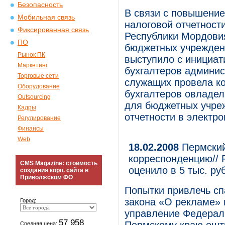
Безопасность
В связи с повышение
Мобильная связь
налоговой отчетност
Фиксированная связь
Республики Мордови
ПО
бюджетных учрежден
Рынок ПК
выступило с инициат
Маркетинг
бухгалтеров админи
Торговые сети
служащих провела ком
Оборудование
бухгалтеров овладел
Outsourcing
для бюджетных учреж
Кадры
отчетности в электр
Регулирование
Финансы
Web
18.02.2008
Пермский
корреспонденцию//
CMS Magazine: стоимость
оценило в 5 тыс. ру
создания корп. сайта в
Приволжском ФО
Попытки привлечь сп
закона «О рекламе» 
Город:
управление Федерал
57 958
Средняя цена: