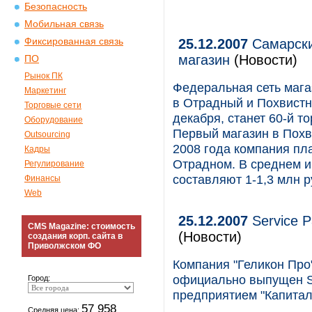
Безопасность
Мобильная связь
Фиксированная связь
25.12.2007
Самарски
магазин
(Новости)
ПО
Рынок ПК
Федеральная сеть мага
Маркетинг
в Отрадный и Похвистн
Торговые сети
декабря, станет 60-й т
Оборудование
Первый магазин в Похв
Outsourcing
2008 года компания пла
Кадры
Отрадном. В среднем и
Регулирование
составляют 1-1,3 млн р
Финансы
Web
25.12.2007
Service P
CMS Magazine: стоимость
(Новости)
создания корп. сайта в
Приволжском ФО
Компания "Геликон Про"
официально выпущен Se
Город:
предприятием "Капитал
57 958
Средняя цена: