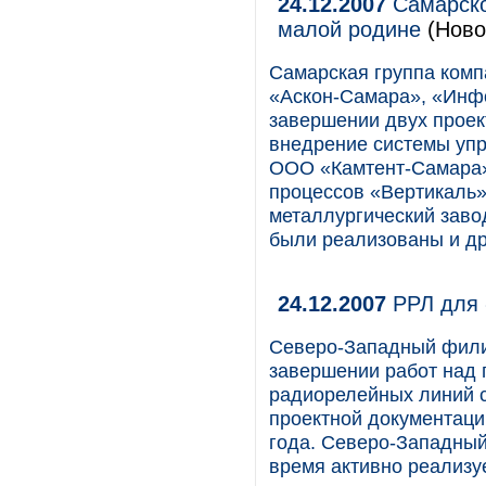
24.12.2007
Самарско
малой родине
(Ново
Самарская группа комп
«Аскон-Самара», «Инфо
завершении двух проект
внедрение системы упр
ООО «Камтент-Самара»
процессов «Вертикаль
металлургический заво
были реализованы и др
24.12.2007
РРЛ для 
Северо-Западный фили
завершении работ над 
радиорелейных линий с
проектной документаци
года. Северо-Западны
время активно реализ