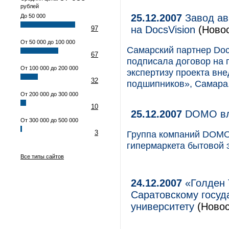
рублей
25.12.2007
Завод ав
До 50 000
на DocsVision
(Новос
97
От 50 000 до 100 000
Самарский партнер Do
67
подписала договор на 
От 100 000 до 200 000
экспертизу проекта вн
32
подшипников», Самара
От 200 000 до 300 000
10
25.12.2007
DOMO вло
От 300 000 до 500 000
3
Группа компаний DOMO 
гипермаркета бытовой 
Все типы сайтов
24.12.2007
«Голден 
Саратовскому госуд
университету
(Новос