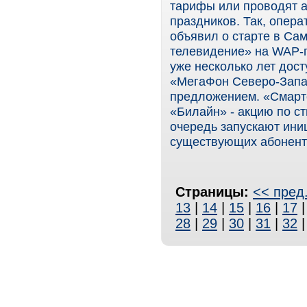
тарифы или проводят а
праздников. Так, опер
объявил о старте в Са
телевидение» на WAP-
уже несколько лет дос
«МегаФон Северо-Запад
предложением. «Смарт
«Билайн» - акцию по 
очередь запускают ин
существующих абонент
Страницы:
<< пред
13
|
14
|
15
|
16
|
17
28
|
29
|
30
|
31
|
32