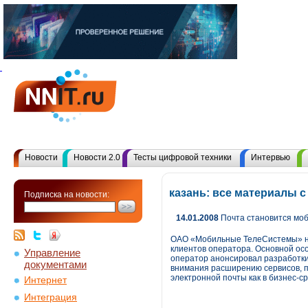
Новости
Новости 2.0
Тесты цифровой техники
Интервью
казань: все материалы 
Подписка на новости:
14.01.2008
Почта становится мо
ОАО «Мобильные ТелеСистемы» на
клиентов оператора. Основной осо
Управление
оператор анонсировал разработки 
документами
внимания расширению сервисов, по
электронной почты как в бизнес-ср
Интернет
Интеграция