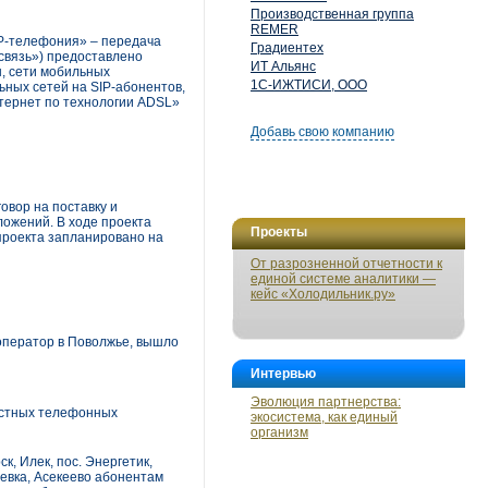
Производственная группа
REMER
P-телефония» – передача
Градиентех
связь») предоставлено
ИТ Альянс
ы, сети мобильных
1С-ИЖТИСИ, ООО
ных сетей на SIP-абонентов,
нтернет по технологии ADSL»
Добавь свою компанию
овор на поставку и
ложений. В ходе проекта
Проекты
проекта запланировано на
От разрозненной отчетности к
единой системе аналитики —
кейс «Холодильник.ру»
оператор в Поволжье, вышло
Интервью
Эволюция партнерства:
местных телефонных
экосистема, как единый
организм
к, Илек, пос. Энергетик,
еевка, Асекеево абонентам