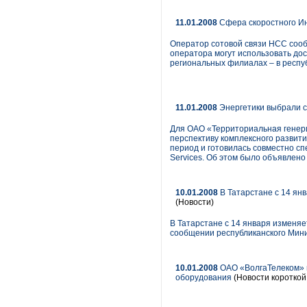
11.01.2008
Сфера скоростного И
Оператор сотовой связи НСС сооб
оператора могут использовать до
региональных филиалах – в респуб
11.01.2008
Энергетики выбрали с
Для ОАО «Территориальная генер
перспективу комплексного развити
период и готовилась совместно с
Services. Об этом было объявлено
10.01.2008
В Татарстане с 14 ян
(Новости)
В Татарстане с 14 января изменя
сообщении республиканского Мин
10.01.2008
ОАО «ВолгаТелеком» п
оборудования
(Новости короткой