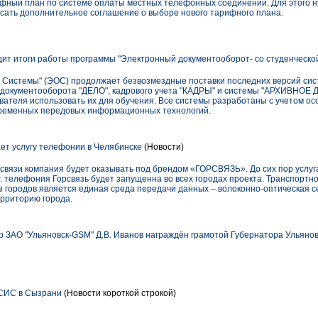
ный план по системе оплаты местных телефонных соединений. Для этого н
исать дополнительное соглашение о выборе нового тарифного плана.
т итоги работы программы "Электронный документооборот- со студенческой
Системы" (ЭОС) продолжает безвозмездные поставки последних версий сис
 документооборота "ДЕЛО", кадрового учета "КАДРЫ" и системы "АРХИВНОЕ 
вателя использовать их для обучения. Все системы разработаны с учетом ос
овременных передовых информационных технологий.
ет услугу телефонии в Челябинске
(Новости)
связи компания будет оказывать под брендом «ГОРСВЯЗЬ». До сих пор услуг
г. телефония Горсвязь будет запущенна во всех городах проекта. Транспортн
з городов является единая среда передачи данных – волоконно-оптическая 
рриторию города.
 ЗАО "Ульяновск-GSM" Д.В. Иванов награждён грамотой Губернатора Ульянов
СИС в Сызрани
(Новости короткой строкой)