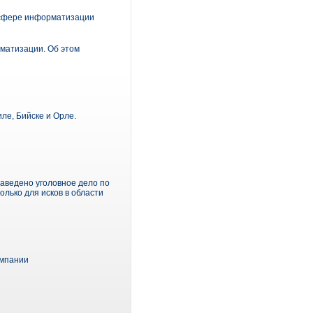
 сфере информатизации
матизации. Об этом
ле, Бийске и Орле.
аведено уголовное дело по
лько для исков в области
омпании