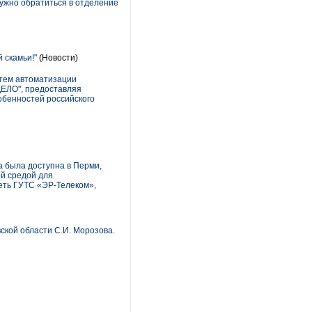
ужно обратиться в отделение
 скамьи!"
(Новости)
тем автоматизации
ДЕЛО", предоставляя
обенностей российского
а была доступна в Перми,
ой средой для
сеть ГУТС «ЭР-Телеком»,
ской области С.И. Морозова.