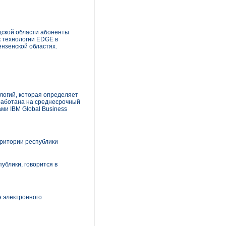
дской области абоненты
к технологии EDGE в
ензенской областях.
огий, которая определяет
зработана на среднесрочный
и IBM Global Business
ритории республики
ублики, говорится в
я электронного