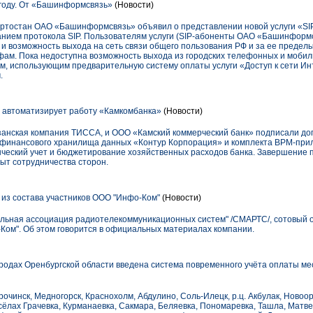
 году. От «Башинформсвязь»
(Новости)
ортостан ОАО «Башинформсвязь» объявил о представлении новой услуги «SI
ованием протокола SIP. Пользователям услуги (SIP-абоненты ОАО «Башинформ
и возможность выхода на сеть связи общего пользования РФ и за ее предел
ам. Пока недоступна возможность выхода из городских телефонных и мобиль
ам, использующим предварительную систему оплаты услуги «Доступ к сети И
.
 автоматизирует работу «Камкомбанка»
(Новости)
казанская компания ТИССА, и ООО «Камский коммерческий банк» подписали дог
b: финансового хранилища данных «Контур Корпорация» и комплекта BPM-при
ческий учет и бюджетирование хозяйственных расходов банка. Завершение 
пыт сотрудничества сторон.
з состава участников ООО "Инфо-Ком"
(Новости)
льная ассоциация радиотелекоммуникационных систем" /СМАРТС/, сотовый 
-Ком". Об этом говорится в официальных материалах компании.
 городах Оренбургской области введена система повременного учёта оплаты 
рочинск, Медногорск, Краснохолм, Абдулино, Соль-Илецк, р.ц. Акбулак, Новоорс
сёлах Грачевка, Курманаевка, Сакмара, Беляевка, Пономаревка, Ташла, Матв