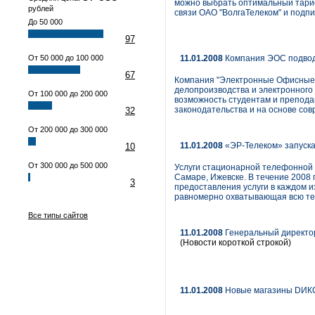
можно выбрать оптимальный тариф
рублей
связи ОАО "ВолгаТелеком" и подп
До 50 000
97
От 50 000 до 100 000
11.01.2008
Компания ЭОС подводи
67
Компания "Электронные Офисные 
делопроизводства и электронного
От 100 000 до 200 000
возможность студентам и препода
законодательства и на основе с
32
От 200 000 до 300 000
11.01.2008
«ЭР-Телеком» запуска
10
От 300 000 до 500 000
Услуги стационарной телефонной 
Самаре, Ижевске. В течение 2008 
3
предоставления услуги в каждом и
равномерно охватывающая всю те
Все типы сайтов
11.01.2008
Генеральный директор
(Новости короткой строкой)
11.01.2008
Новые магазины DИК