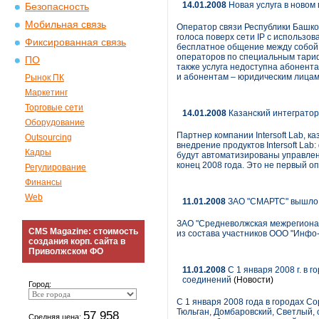
14.01.2008
Новая услуга в новом
Безопасность
Мобильная связь
Оператор связи Республики Башк
голоса поверх сети IP с использ
Фиксированная связь
бесплатное общение между собой 
операторов по специальным тариф
ПО
также услуга недоступна абонент
и абонентам – юридическим лицам
Рынок ПК
Маркетинг
Торговые сети
14.01.2008
Казанский интегратор
Оборудование
Партнер компании Intersoft Lab, 
Outsourcing
внедрение продуктов Intersoft La
Кадры
будут автоматизированы управлен
конец 2008 года. Это не первый о
Регулирование
Финансы
Web
11.01.2008
ЗАО "СМАРТС" вышло и
ЗАО "Средневолжская межрегиона
CMS Magazine: стоимость
из состава участников ООО "Инфо
создания корп. сайта в
Приволжском ФО
11.01.2008
С 1 января 2008 г. в
соединений
(Новости)
Город:
С 1 января 2008 года в городах Со
Тюльган, Домбаровский, Светлый, 
57 958
Средняя цена: