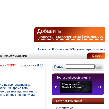
Добавить
новость
мероприятие
компанию
Новости:
Российский RPA-рынок переходит от автома
ление документами
О нас
и на MSKIT
Новости на ITSZ
Поиск:
Тесты цифровой техники
го на корпоративных
вления. Кроме того,
ового рынка уделяют много
внем проникновения услуг
Каталог компаний
Кит-системс