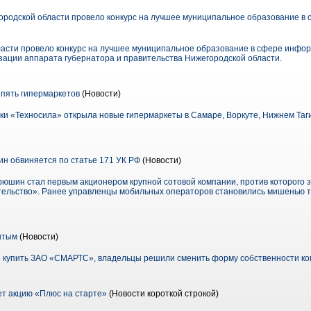
родской области провело конкурс на лучшее муниципальное образование в
асти провело конкурс на лучшее муниципальное образование в сфере инфор
ции аппарата губернатора и правительства Нижегородской области.
пять гипермаркетов
(Новости)
ки «Техносила» открыла новые гипермаркеты в Самаре, Воркуте, Нижнем Таги
 обвиняется по статье 171 УК РФ
(Новости)
шин стал первым акционером крупной сотовой компании, против которого з
ельство». Ранее управленцы мобильных операторов становились мишенью то
ытым
(Новости)
е купить ЗАО «СМАРТС», владельцы решили сменить форму собственности к
т акцию «Плюс на старте»
(Новости короткой строкой)