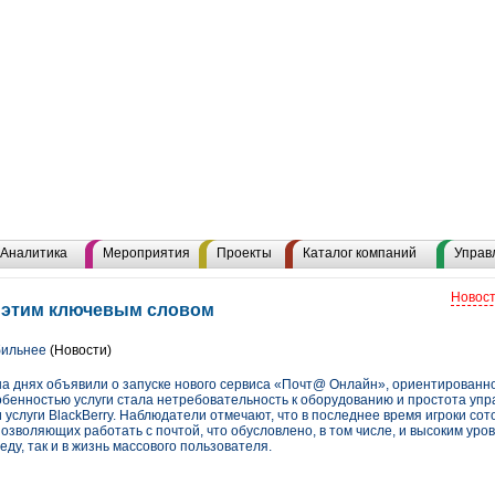
Аналитика
Мероприятия
Проекты
Каталог компаний
Управ
Новост
с этим ключевым словом
бильнее
(Новости)
 днях объявили о запуске нового сервиса «Почт@ Онлайн», ориентированно
бенностью услуги стала нетребовательность к оборудованию и простота упра
услуги BlackBerry. Наблюдатели отмечают, что в последнее время игроки сот
зволяющих работать с почтой, что обусловлено, в том числе, и высоким уро
еду, так и в жизнь массового пользователя.