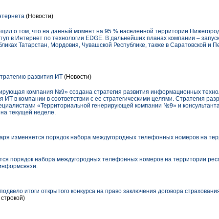
нтернета
(Новости)
щил о том, что на данный момент на 95 % населенной территории Нижегоро
ступ в Интернет по технологии EDGE. В дальнейших планах компании – запус
ликах Татарстан, Мордовия, Чувашской Республике, также в Саратовской и П
тратегию развития ИТ
(Новости)
ирующая компания №9» создана стратегия развития информационных технол
я ИТ в компании в соответствии с ее стратегическими целями. Стратегия ра
пециалистами «Территориальной генерирующей компании №9» и консультантам
 на текущей неделе.
варя изменяется порядок набора междугородных телефонных номеров на тер
ется порядок набора междугородных телефонных номеров на территории респ
информсвязи.
одвело итоги открытого конкурса на право заключения договора страховани
 строкой)