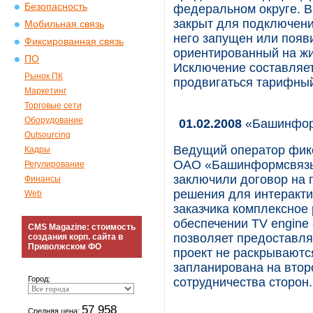
Безопасность
федеральном округе. В
закрыт для подключени
Мобильная связь
него запущен или появ
Фиксированная связь
ориентированный на жи
ПО
Исключение составляет
Рынок ПК
продвигаться тарифный
Маркетинг
Торговые сети
Оборудование
01.02.2008
«Башинформ
Outsourcing
Ведущий оператор фик
Кадры
ОАО «Башинформсвязь»
Регулирование
заключили договор на 
Финансы
решения для интеракти
Web
заказчика комплексное
обеспечении TV engine 
CMS Magazine: стоимость
позволяет предоставлят
создания корп. сайта в
Приволжском ФО
проект не раскрываютс
запланирована на втор
Город:
сотрудничества сторон.
57 958
Средняя цена: