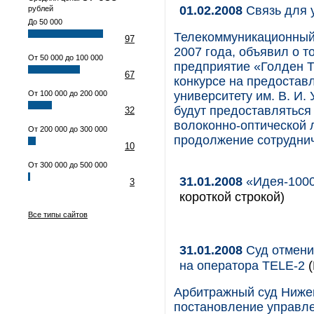
01.02.2008
Связь для 
рублей
До 50 000
Телекоммуникационный 
97
2007 года, объявил о т
От 50 000 до 100 000
предприятие «Голден Т
67
конкурсе на предостав
От 100 000 до 200 000
университету им. В. И.
будут предоставлятьс
32
волоконно-оптической л
От 200 000 до 300 000
продолжение сотруднич
10
От 300 000 до 500 000
31.01.2008
«Идея-1000
3
короткой строкой)
Все типы сайтов
31.01.2008
Суд отмени
на оператора TELE-2
(
Арбитражный суд Нижег
постановление управл