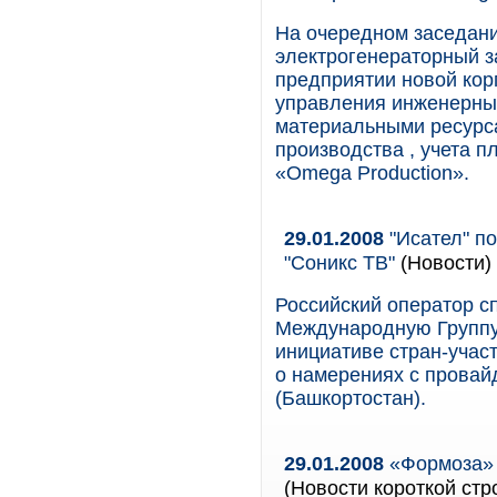
На очередном заседан
электрогенераторный з
предприятии новой ко
управления инженерны
материальными ресурс
производства , учета п
«Omega Production».
29.01.2008
"Исател" п
"Соникс ТВ"
(Новости)
Российский оператор с
Международную Группу 
инициативе стран-учас
о намерениях с провай
(Башкортостан).
29.01.2008
«Формоза» 
(Новости короткой стр