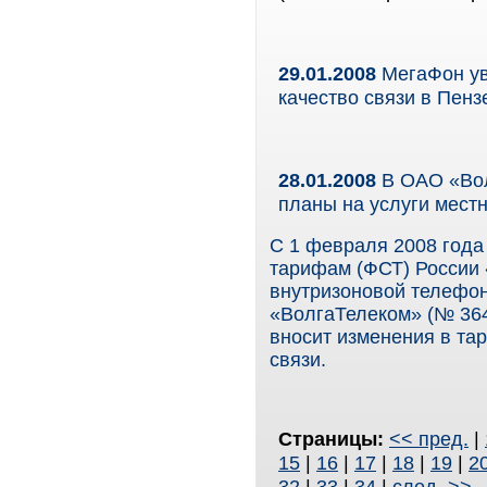
29.01.2008
МегаФон ув
качество связи в Пенз
28.01.2008
В ОАО «Вол
планы на услуги мест
С 1 февраля 2008 года
тарифам (ФСТ) России 
внутризоновой телефо
«ВолгаТелеком» (№ 364
вносит изменения в та
связи.
Страницы:
<< пред.
|
15
|
16
|
17
|
18
|
19
|
2
32
|
33
|
34
|
след. >>