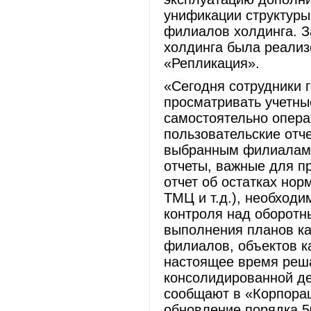
унификации структуры
филиалов холдинга. 
холдинга была реали
«Репликация».
«Сегодня сотрудники 
просматривать учетны
самостоятельно опер
пользовательские отче
выбранным филиалам.
отчеты, важные для п
отчет об остатках но
ТМЦ и т.д.), необход
контроля над оборотн
выполнения планов ка
филиалов, объектов ка
настоящее время реш
консолидированной д
сообщают в «Корпора
обновление порядка 50