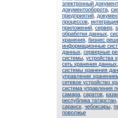
электронный документ
документооборота
,
си
предприятий
,
докумен
процессов
,
интеграци
приложений
,
сервер
,
s
обработки данных
,
си
хранения
,
бизнес реш
информационные сис
данных
,
серверные р
системы
,
устройства 
сеть хранения данных
системы хранения да
управление хранение
сетевое устройство х
система управления 
самара
,
саратов
,
каза
республика татарстан
саранск
,
чебоксары
,
п
поволжье