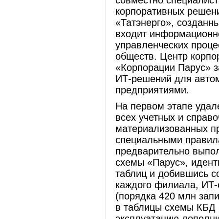
совместно специалист
корпоративных решен
«Татэнерго», созданны
входит информационно
управленческих проце
обществ. Центр корпо
«Корпорации Парус» 
ИТ-решений для авто
предприятиями.
На первом этапе уда
всех учетных и справ
материализованных п
специальными правила
предварительно выпол
схемы «Парус», идент
таблиц и добившись с
каждого филиала, ИТ
(порядка 420 млн зап
в таблицы схемы КБД
эксплуатацию дополни