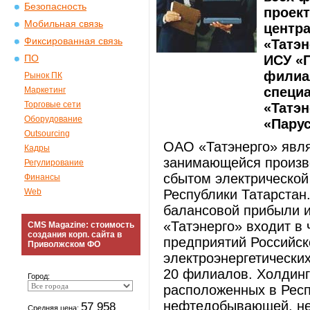
Безопасность
проект
Мобильная связь
центр
Фиксированная связь
«Татэн
ИСУ «П
ПО
филиа
Рынок ПК
специ
Маркетинг
Торговые сети
«Татэн
Оборудование
«Парус
Outsourcing
ОАО «Татэнерго» явля
Кадры
занимающейся произв
Регулирование
сбытом электрической
Финансы
Web
Республики Татарстан
балансовой прибыли 
«Татэнерго» входит в
CMS Magazine: стоимость
создания корп. сайта в
предприятий Российск
Приволжском ФО
электроэнергетических
20 филиалов. Холдинг
Город:
расположенных в Респ
нефтедобывающей, не
57 958
Средняя цена: