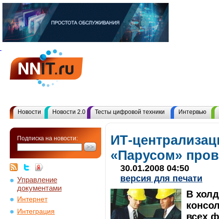
Новости
Новости 2.0
Тесты цифровой техники
Интервью
ИТ-централизац
Подписка на новости:
«Парусом» пров
30.01.2008 04:50
версия для печати
Управление
документами
В холд
Интернет
консо
Интеграция
всех ф