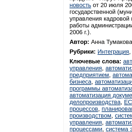
новость
от 20 июля 200
государственной (мун
управления кадровой 
работы администрации
2006 г.).
Автор:
Анна Тумакова
Рубрики:
Интеграция
Ключевые слова:
ав
управления
,
автомати
предприятием
,
автома
бизнеса
,
автоматизац
программы автоматиз
автоматизация докум
делопроизводства
,
E
процессов
,
планирова
производством
,
систе
управления
,
автомати
процессами
,
система 