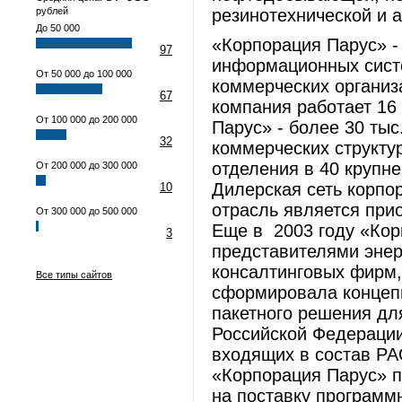
рублей
резинотехнической и 
До 50 000
«Корпорация Парус» -
97
информационных сист
От 50 000 до 100 000
коммерческих организ
67
компания работает 16
От 100 000 до 200 000
Парус» - более 30 тыс
32
коммерческих структу
отделения в 40 крупне
От 200 000 до 300 000
Дилерская сеть корпор
10
отрасль является при
От 300 000 до 500 000
Еще в 2003 году «Кор
3
представителями энер
консалтинговых фирм,
Все типы сайтов
сформировала концеп
пакетного решения дл
Российской Федерации
входящих в состав РА
«Корпорация Парус» 
на поставку программ