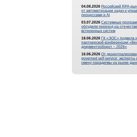
04.08.2026
Российский RPA-рын
от автоматизации задач к упр
процессами и AI
03.07.2026
Системные програ
обсудили переход на отечеств
встроенных систем
18.06.2026
ГК «ЭОС» подвела и
партнерской конференции «Ве
документооборот – 2026»
16.06.2026
От децентрализован
governed self-service: эксперт
смену парадигмы на рынке дан