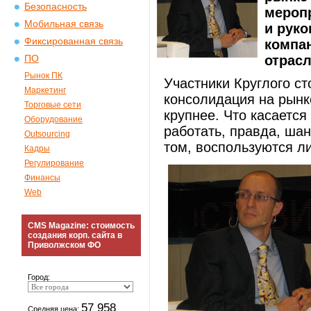
Безопасность
меропр
Мобильная связь
и руко
Фиксированная связь
компа
отрасл
ПО
Рынок ПК
Участники Круглого ст
Маркетинг
консолидация на рынк
Торговые сети
крупнее. Что касаетс
Оборудование
работать, правда, шан
Outsourcing
том, воспользуются л
Кадры
Регулирование
Финансы
Web
CMS Magazine: стоимость
создания корп. сайта в
Приволжском ФО
Город:
57 958
Средняя цена: