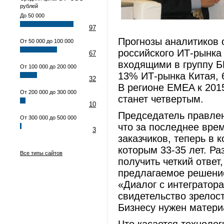
рублей
До 50 000
97
Прогнозы аналитиков о
От 50 000 до 100 000
российского ИТ-рынка 
67
входящими в группу БР
От 100 000 до 200 000
13% ИТ-рынка Китая, 
32
В регионе EMEA к 201
От 200 000 до 300 000
станет четвертым.
10
Председатель правлен
От 300 000 до 500 000
что за последнее вре
3
заказчиков, теперь в
которым 33-35 лет. Ра
Все типы сайтов
получить четкий ответ
предлагаемое решение
«Диалог с интегратора
свидетельство зрелост
Бизнесу нужен матери