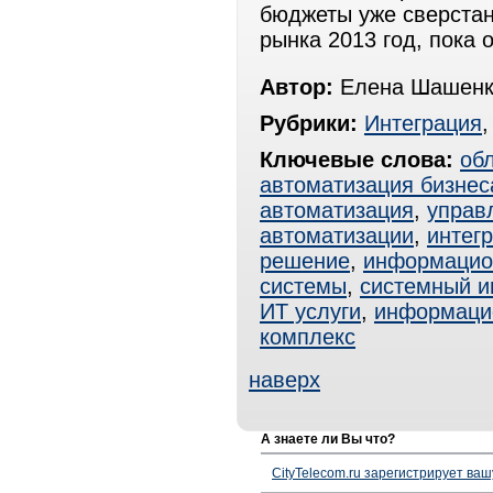
бюджеты уже сверстан
рынка 2013 год, пока 
Автор:
Елена Шашенк
Рубрики:
Интеграция
Ключевые слова:
об
автоматизация бизнес
автоматизация
,
управ
автоматизации
,
интег
решение
,
информацио
системы
,
системный и
ИТ услуги
,
информаци
комплекс
наверх
А знаете ли Вы что?
CityTelecom.ru зарегистрирует вашу