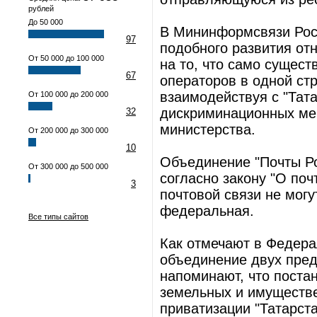
рублей
До 50 000
В Мининформсвязи Росс
97
подобного развития от
От 50 000 до 100 000
на то, что само сущес
67
операторов в одной стр
взаимодействуя с "Тат
От 100 000 до 200 000
дискриминационных мер
32
министерства.
От 200 000 до 300 000
10
Объединение "Почты Ро
От 300 000 до 500 000
согласно закону "О поч
3
почтовой связи не могу
федеральная.
Все типы сайтов
Как отмечают в Федера
объединение двух предп
напоминают, что поста
земельных и имуществе
приватизации "Татарста