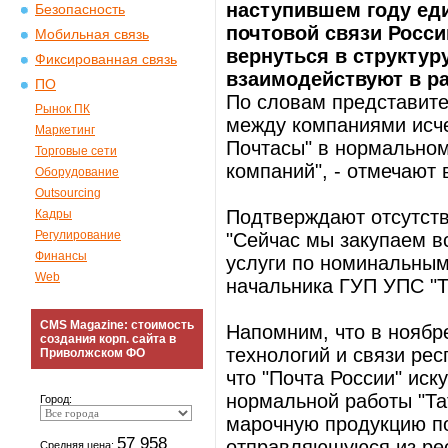
наступившем году ед
Безопасность
почтовой связи Росси
Мобильная связь
вернуться в структур
Фиксированная связь
взаимодействуют в р
ПО
По словам представите
Рынок ПК
между компаниями исче
Маркетинг
Почтасы" в нормальном
Торговые сети
компаний", - отмечают 
Оборудование
Outsourcing
Подтверждают отсутств
Кадры
Регулирование
"Сейчас мы закупаем в
Финансы
услуги по номинальным
Web
начальника ГУП УПС "Т
CMS Magazine: стоимость
Напомним, что в ноябр
создания корп. сайта в
технологий и связи ре
Приволжском ФО
что "Почта России" иск
нормальной работы "Та
Город:
марочную продукцию п
57 958
отправляющуюся из ре
Средняя цена: