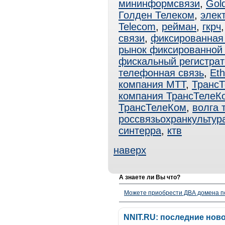
мининформсвязи
,
Gol
Голден Телеком
,
элек
Telecom
,
рейман
,
гкрч
связи
,
фиксированная
рынок фиксированной 
фискальный регистрат
телефонная связь
,
Eth
компания МТТ
,
Транс
компания ТрансТелеК
ТрансТелеКом
,
волга 
россвязьохранкультур
синтерра
,
ктв
наверх
А знаете ли Вы что?
Можете приобрести ДВА домена п
NNIT.RU: последние нов