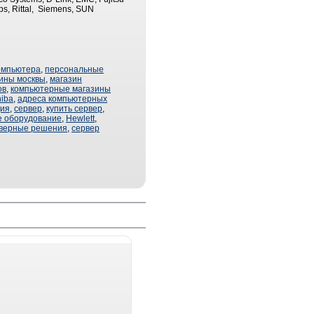
ps, Rittal, Siemens, SUN
омпьютера
,
персональные
ины москвы
,
магазин
ов
,
компьютерные магазины
hiba
,
адреса компьютерных
ция
,
сервер
,
купить сервер
,
е оборудование
,
Hewlett
,
верные решения
,
сервер