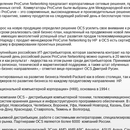
еление ProCurve Networking предлагает корпоративные сетевые решения, пр
енных сетей. Коммутаторы ProCurve были выбраны для Международной косм
 ProCurve – это современные, высоконадежные и производительные решени
 гарантию, замену продуктов на следующий рабочий день и бесплатную техн
прос на новую продукцию определил решение OCS усилить свое внимание к 
 сроки реализовать свой бизнес-план, нацеленный на продвижение новой ли
, имеющих многолетний успешный опыт развития продаж телекоммуникацио
. Наряду с продакт-менеджером ProCurve Networking by HP в OCS есть серт
ержку в формировании проектных решений.
рупнейших российских ИТ-дистрибьюторов, которая заключила контракт на п
дняшний день российский рынок ProCurve Networking можно оценить в 20 мил
 и как результат - лидерства на этом рынке среди дистрибьюторов. Приним
 регионах, технической и маркетинговой поддержки, а также штат обученных 
о бизнес-направления»,– отметил вице-президент OCS Дмитрий Русин.
тированных на развитие бизнеса Hewlett-Packard как в обеих столицах, так и
жеров по развитию бизнеса по каждому продуктовому направлению HP.
циональной компьютерной корпорации» (НКК), основана в 1994 г.
компании OCS – дистрибьюция компьютерной техники, телекоммуникационног
 систем хранения данных и инфраструктурного программного обеспечения. В
рбург, Новосибирск, Челябинск, Воронеж, Уфа, Нижний Новгород, Казань, Ека
на-Дону, Краснодар, Ставрополь, Тюмень и Волгоград.
льюмной дистрибьюции, работе с системными интеграторами, специализиро
о рынка. Партнерами OCS являются более 6000 компаний России.
ировых производителей: 3Com, AMD, AMP, APC, Aquarius, ASUS, Avaya, Cisco 