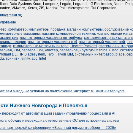
achi Data Systems Knurr, Lampertz, Legato, Legrand, LG Electronics, Nortel, Phili
ntec, VMware, Xerox, ZIS, Niedax, Palit Microsystems, Tul Corporation.
info@mskit.ru
)
удование
ютер
,
компьютер
,
компьютеры продажа
,
магазин компьютеры
,
обслуживание к
омпьютерные магазины
,
магазин компьютерной техники
,
компьютерные магаз
агазин рик
,
компьютерные магазины петербурга
,
сеть компьютерных магазин
газины полярис
,
компьютерные магазины спб
,
компьютерный магазин кей
,
tos
города
,
компьютерные магазины питера
,
Hewlett Packard
,
системная интегра
верная
,
IBM
,
сервера IBM
,
кластер
,
серверное
,
ноутбуки toshiba
,
Cisco
,
сетево
roliant DL
,
HP Bladesystem
,
Tivoli
,
Tivoli IBM
,
системный интегратор
,
blade
,
сер
adu
,
тринити
,
trinity
,
apc
,
Intel
ает вам выгодные условия на подключение Интернет в Санкт-Петербурге.
ости Нижнего Новгорода и Поволжья
 переходит от автоматизации задач к управлению процессами и AI
сты обсудили переход на отечественные ОС для встроенных систем
оги партнерской конференции «Весенний документооборот – 2026»