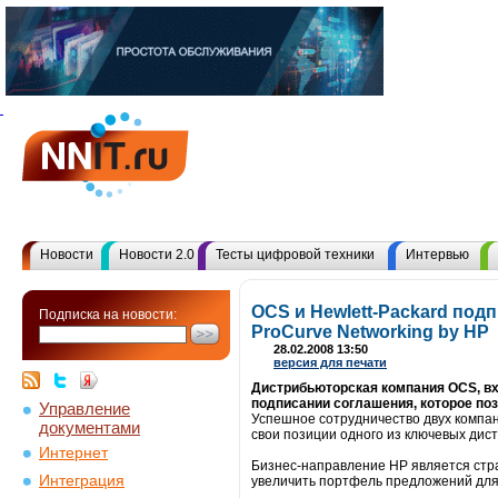
Новости
Новости 2.0
Тесты цифровой техники
Интервью
OCS и Hewlett-Packard по
Подписка на новости:
ProCurve Networking by HP
28.02.2008 13:50
версия для печати
Дистрибьюторская компания OCS, вх
подписании соглашения, которое по
Управление
Успешное сотрудничество двух компан
документами
свои позиции одного из ключевых дис
Интернет
Бизнес-направление HP является стр
Интеграция
увеличить портфель предложений для с