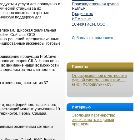
одукты и услуги для проводных и
Производственная группа
ической станции за их
REMER
я, основанные на открытых
Градиентех
ическую поддержку для
ИТ Альянс
1С-ИЖТИСИ, ООО
регионам. Широкая филиальная
нейки. Сейчас в OCS
Добавь свою компанию
нных решений, предназначенных
ифицированные инженеры, готовые
родвижение продукции ProCurve
лионов долларов США. Наша цель –
ая во внимание наши возможности
Проекты
специалистов, мы считаем, что
От разрозненной отчетности к
единой системе аналитики —
 в регионах, состоит из 37
кейс «Холодильник.ру»
о, периферийного, пассивного,
Интервью
 настоящий момент у компании 19
теринбург, Пермь, Самара,
Эволюция партнерства:
экосистема, как единый
организм
ванными розничными сетями и
Systems, D-Link, EMC, Fujitsu