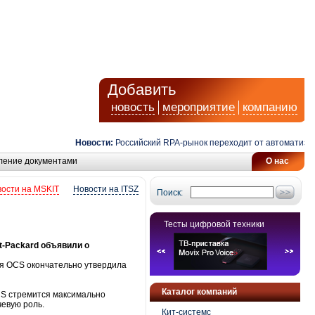
Добавить
новость
мероприятие
компанию
Новости:
Российский RPA-рынок переходит от автоматизации
ление документами
О нас
ости на MSKIT
Новости на ITSZ
Поиск:
Тесты цифровой техники
-Packard объявили о
ия OCS окончательно утвердила
Каталог компаний
CS стремится максимально
чевую роль.
Кит-системс