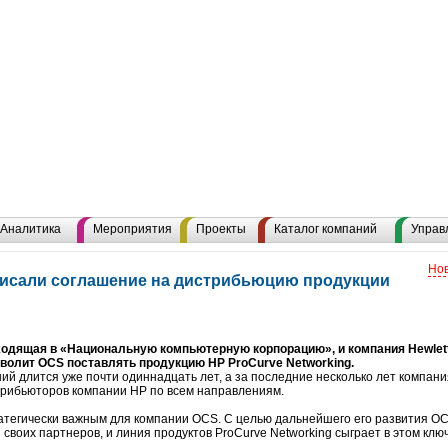
Аналитика
Мероприятия
Проекты
Каталог компаний
Управ
Нов
дписали соглашение на дистрибьюцию продукции
одящая в «Национальную компьютерную корпорацию», и компания Hewlett
зволит OCS поставлять продукцию HP ProCurve Networking.
ий длится уже почти одиннадцать лет, а за последние несколько лет компан
трибьюторов компании HP по всем направлениям.
атегически важным для компании OCS. С целью дальнейшего его развития O
воих партнеров, и линия продуктов ProCurve Networking сыграет в этом клю