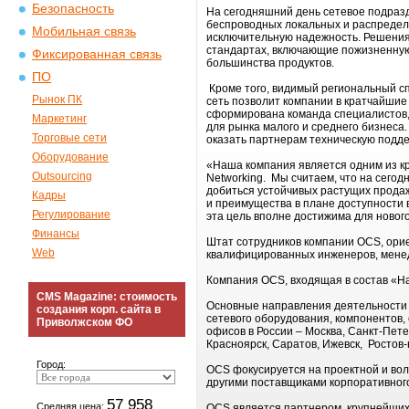
Безопасность
На сегодняшний день сетевое подразд
беспроводных локальных и распредел
Мобильная связь
исключительную надежность. Решения
стандартах, включающие пожизненную
Фиксированная связь
большинства продуктов.
ПО
Кроме того, видимый региональный с
Рынок ПК
сеть позволит компании в кратчайшие
сформирована команда специалистов
Маркетинг
для рынка малого и среднего бизнеса
Торговые сети
оказать партнерам техническую подд
Оборудование
«Наша компания является одним из к
Outsourcing
Networking. Мы считаем, что на сего
добиться устойчивых растущих продаж
Кадры
и преимущества в плане доступности в
Регулирование
эта цель вполне достижима для новог
Финансы
Штат сотрудников компании OCS, ориен
Web
квалифицированных инженеров, менед
Компания OCS, входящая в состав «На
CMS Magazine: стоимость
Основные направления деятельности 
создания корп. сайта в
сетевого оборудования, компонентов,
Приволжском ФО
офисов в России – Москва, Санкт-Пете
Красноярск, Саратов, Ижевск, Ростов-
Город:
OCS фокусируется на проектной и во
другими поставщиками корпоративног
57 958
Средняя цена:
OCS является партнером крупнейших м