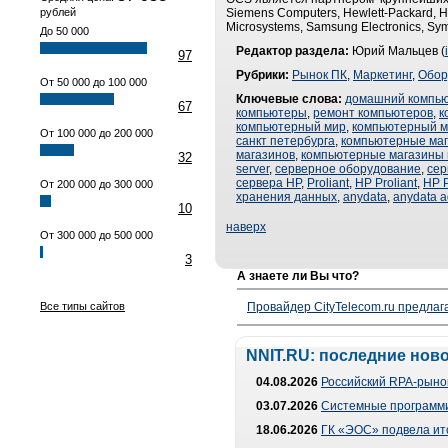
рублей
Siemens Computers, Hewlett-Packard, Hit
Microsystems, Samsung Electronics, Syma
До 50 000
Редактор раздела:
Юрий Мальцев (
97
Рубрики:
Рынок ПК
,
Маркетинг
,
Обор
От 50 000 до 100 000
Ключевые слова:
домашний компь
67
компьютеры
,
ремонт компьютеров
,
к
компьютерный мир
,
компьютерный м
От 100 000 до 200 000
санкт петербурга
,
компьютерные ма
магазинов
,
компьютерные магазины 
32
server
,
серверное оборудование
,
сер
сервера HP
,
Proliant
,
HP Proliant
,
HP P
От 200 000 до 300 000
хранения данных
,
anydata
,
anydata 
10
наверх
От 300 000 до 500 000
3
А знаете ли Вы что?
Все типы сайтов
Провайдер CityTelecom.ru предлаг
NNIT.RU: последние нов
04.08.2026
Российский RPA-рынок
03.07.2026
Системные программи
18.06.2026
ГК «ЭОС» подвела ит