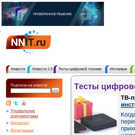
Новости
Новости 2.0
Тесты цифровой техники
Интервью
Тесты цифров
Подписка на новости:
ТВ-п
инст
Управление
Когд
документами
пере
Интернет
прих
Интеграция