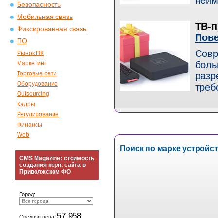
неим
Безопасность
Мобильная связь
ТВ-п
Фиксированная связь
Пове
ПО
Совр
Рынок ПК
боль
Маркетинг
Торговые сети
разр
Оборудование
треб
Outsourcing
Кадры
Регулирование
Финансы
Web
Поиск по марке устройс
CMS Magazine: стоимость
создания корп. сайта в
Приволжском ФО
Город:
57 958
Средняя цена: