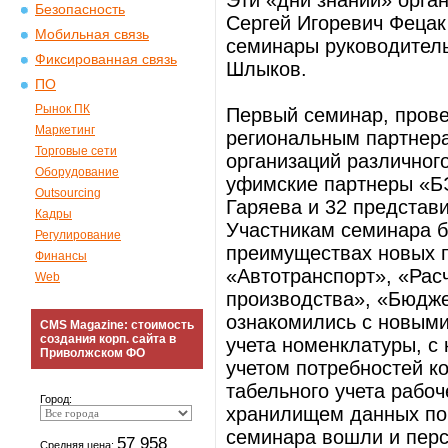
Эти «дни знаний» орга
Безопасность
Сергей Игоревич Фецак
Мобильная связь
семинары руководител
Фиксированная связь
Шлыков.
ПО
Рынок ПК
Первый семинар, прове
Маркетинг
региональным партнера
Торговые сети
организаций различног
Оборудование
уфимские партнеры «Б
Outsourcing
Гаряева и 32 представ
Кадры
Участникам семинара б
Регулирование
преимуществах новых 
Финансы
«Автотранспорт», «Рас
Web
производства», «Бюдже
ознакомились с новыми
CMS Magazine: стоимость
создания корп. сайта в
учета номенклатуры, с
Приволжском ФО
учетом потребностей к
табельного учета рабо
Город:
хранилищем данных по 
семинара вошли и перс
57 958
Средняя цена: