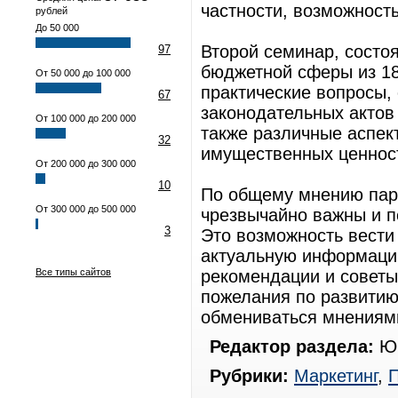
частности, возможност
рублей
До 50 000
Второй семинар, состо
97
бюджетной сферы из 18
От 50 000 до 100 000
практические вопросы,
67
законодательных актов
От 100 000 до 200 000
также различные аспек
32
имущественных ценност
От 200 000 до 300 000
10
По общему мнению пар
От 300 000 до 500 000
чрезвычайно важны и п
3
Это возможность вести
актуальную информаци
Все типы сайтов
рекомендации и советы
пожелания по развитию
обмениваться мнениям
Редактор раздела:
Юр
Рубрики:
Маркетинг
,