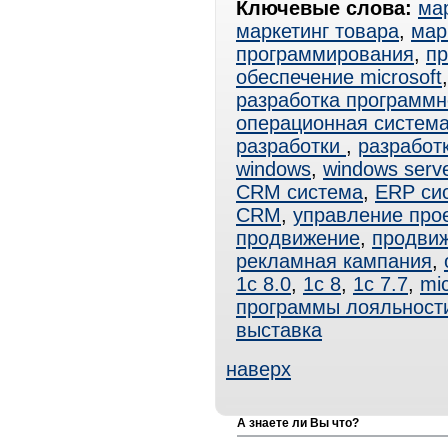
Ключевые слова:
ма
маркетинг товара
,
мар
программирования
,
пр
обеспечение microsoft
разработка программн
операционная система
разработки
,
разработ
windows
,
windows serv
CRM система
,
ERP си
CRM
,
управление про
продвижение
,
продвиж
рекламная кампания
,
1с 8.0
,
1с 8
,
1с 7.7
,
mic
программы лояльност
выставка
наверх
А знаете ли Вы что?