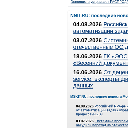
Domenus.ru устраивает РАСПРОДА
NNIT.RU: последние нов
04.08.2026
Российск
автоматизации зада
03.07.2026
Системны
отечественные ОС д
18.06.2026
ГК «ЭОС»
«Весенний документ
16.06.2026
От децен
service: эксперты 
данных
MSKIT.RU: последние новости Мо
04.08.2026
Российский RPA-рын
от автоматизации задач к упр
процессами и AI
03.07.2026
Системные програ
обсудили переход на отечеств