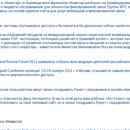
 и «Комстар» и переводе всех филиалов «Комстар-регионы» на унифициров
 стандарты обслуживания для абонентов фиксированной связи Группы МТС и
исы на основе единого счета для услуг мобильной и фиксированной связи.
: системы спутникового доступа к Интернету в Ка-диапазоне сейчас наибол
х исследований обсудили на международной научно-практической конферен
тниках СНГ: интеграция, потенциал развития и правовой аспект», которая нач
с докладом «О развитии спутниковых систем связи и вещания в странах-учас
тупил статс-секретарь - заместитель министра Минкомсвязи России Александ
nd Russia Forum’2011 намерены собрать всех ведущих деятелей российског
орый ComNews проводит 23-24 ноября 2011 г. в Москве, становится самым п
ласти широкополосного доступа.
ссии пользователи могут лично поздравить Рунет с праздником в онлайн-иг
раз отмечается День Интернета. В честь этой даты игра-рейтинг «RU-Голос» п
олосовать за свой любимый сайт, но и лично поздравить Рунет с праздником п
ыне
(Новости)