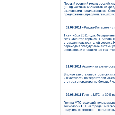
Первый осенний месяц российские
(ШПД) частным абонентам на фед
акционными предложениями. Опер
предложений, предполагающих исп
02.09.2011
«Радуга-Интернет» ст
1 сентября 2011 года. Федеральн
всех клиентов сервиса Hi-Stream,
этом для пользователей сервиса H
перехода в “Радугу” абонентам б
оператора и оперативная техниче
31.08.2011
Акционная активность
В конце августа операторы связи,
и в частности на территории Иже
этот раз операторы по большей ч
29.08.2011
Группа МТС на 30% ра
Группа МТС, ведущий телекоммуни
технологии FTTB в городе Энгельс
получили возможность пользовать