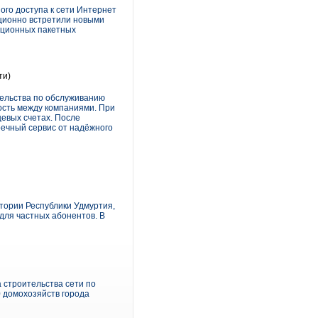
го доступа к сети Интернет
ционно встретили новыми
кционных пакетных
ти)
тельства по обслуживанию
ность между компаниями. При
цевых счетах. После
речный сервис от надёжного
тории Республики Удмуртия,
для частных абонентов. В
 строительства сети по
0 домохозяйств города