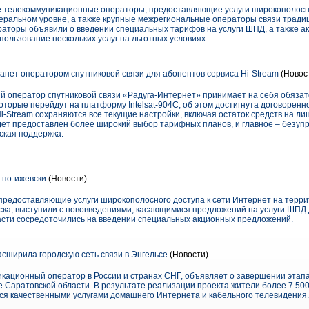
 телекоммуникационные операторы, предоставляющие услуги широкополосно
еральном уровне, а также крупные межрегиональные операторы связи тради
аторы объявили о введении специальных тарифов на услуги ШПД, а также а
ользование нескольких услуг на льготных условиях.
анет оператором спутниковой связи для абонентов сервиса Hi-Stream
(Новос
ый оператор спутниковой связи «Радуга-Интернет» принимает на себя обяза
 которые перейдут на платформу Intelsat-904С, об этом достигнута договорен
i-Stream сохраняются все текущие настройки, включая остаток средств на ли
удет предоставлен более широкий выбор тарифных планов, и главное – безуп
ская поддержка.
 по-ижевски
(Новости)
 предоставляющие услуги широкополосного доступа к сети Интернет на терри
вска, выступили с нововведениями, касающимися предложений на услуги ШПД 
асти сосредоточились на введении специальных акционных предложений.
сширила городскую сеть связи в Энгельсе
(Новости)
кационный оператор в России и странах СНГ, объявляет о завершении этапа
е Саратовской области. В результате реализации проекта жители более 7 50
ся качественными услугами домашнего Интернета и кабельного телевидения.