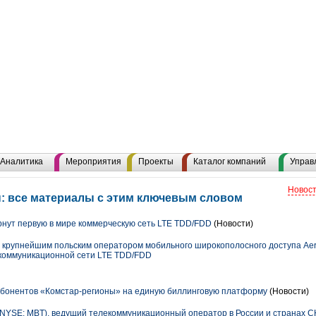
Аналитика
Мероприятия
Проекты
Каталог компаний
Управ
Новост
: все материалы с этим ключевым словом
рнут первую в мире коммерческую сеть LTE TDD/FDD
(Новости)
с крупнейшим польским оператором мобильного широкополосного доступа Aero
екоммуникационной сети LTE TDD/FDD
абонентов «Комстар-регионы» на единую биллинговую платформу
(Новости)
YSE: MBT), ведущий телекоммуникационный оператор в России и странах С