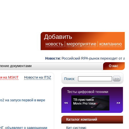
Добавить
новость
мероприятие
компанию
Новости:
Российский RPA-рынок переходит от автомат
ление документами
О нас
и на MSKIT
Новости на ITSZ
Поиск:
Тесты цифровой техники
2 на запуск первой в мире
Каталог компаний
НГ, объявляет о завершении
Кит-системс