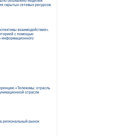
 было объявлено неделей
ия скрытых сетевых ресурсов.
рспективы взаимодействия».
диторией с помощью
го информационного
еренцию «Телекомы: отрасль
муникационной отрасли
а региональный рынок