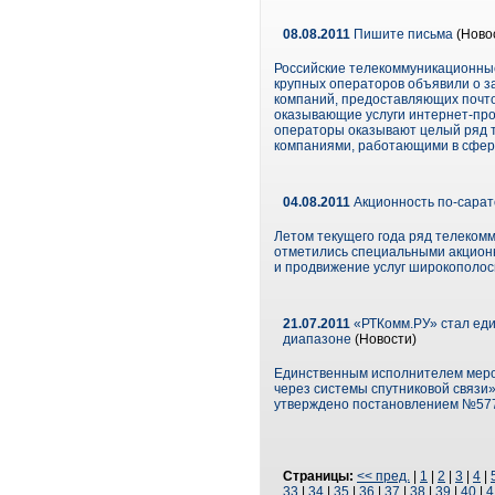
08.08.2011
Пишите письма
(Ново
Российские телекоммуникационные
крупных операторов объявили о за
компаний, предоставляющих почто
оказывающие услуги интернет-пров
операторы оказывают целый ряд т
компаниями, работающими в сфер
04.08.2011
Акционность по-сарат
Летом текущего года ряд телеком
отметились специальными акцион
и продвижение услуг широкополосн
21.07.2011
«РТКомм.РУ» стал еди
диапазоне
(Новости)
Единственным исполнителем меро
через системы спутниковой связи
утверждено постановлением №577 
Страницы:
<< пред.
|
1
|
2
|
3
|
4
|
33
|
34
|
35
|
36
|
37
|
38
|
39
|
40
|
4