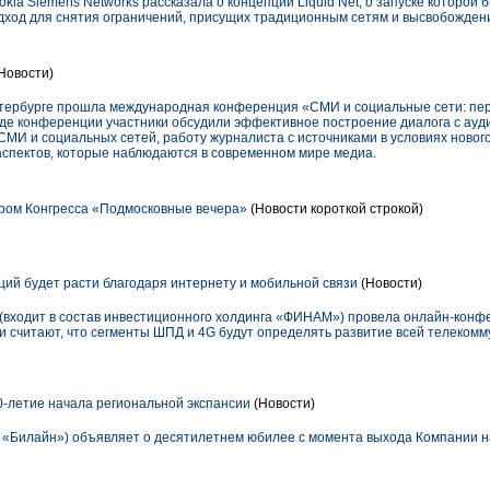
okia Siemens Networks рассказала о концепции Liquid Net, о запуске которой
одход для снятия ограничений, присущих традиционным сетям и высвобожден
Новости)
Петербурге прошла международная конференция «СМИ и социальные сети: пе
ходе конференции участники обсудили эффективное построение диалога с ау
СМИ и социальных сетей, работу журналиста с источниками в условиях ново
 аспектов, которые наблюдаются в современном мире медиа.
ром Конгресса «Подмосковные вечера»
(Новости короткой строкой)
ий будет расти благодаря интернету и мобильной связи
(Новости)
(входит в состав инвестиционного холдинга «ФИНАМ») провела онлайн-конф
ки считают, что сегменты ШПД и 4G будут определять развитие всей телеком
-летие начала региональной экспансии
(Новости)
 «Билайн») объявляет о десятилетнем юбилее с момента выхода Компании н