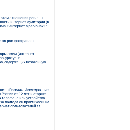
в этом отношении регионы –
ности интернет-аудитории (в
ОМа «Интернет в регионах»*.
и за распространение
оры связи (интернет-
прокуратуры:
ов, содержащих незаконную
нет в России». Исследование
 России от 12 лет и старше.
о телефона или устройства
за полгода он практически не
тернет-пользователей за