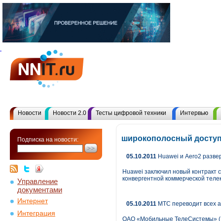
Новости
Новости 2.0
Тесты цифровой техники
Интервью
широкополосный доступ
Подписка на новости:
05.10.2011
Huawei и Aero2 разве
Huawei заключил новый контракт 
конвергентной коммерческой тел
Управление
документами
Интернет
05.10.2011
МТС переводит всех 
Интеграция
ОАО «Мобильные ТелеСистемы» (N