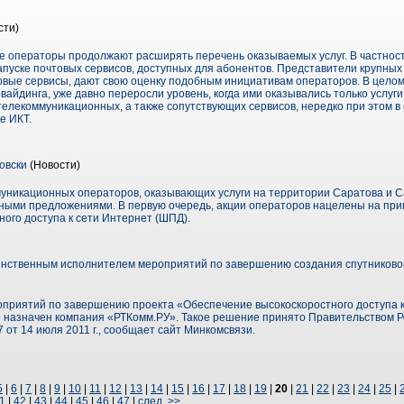
сти)
 операторы продолжают расширять перечень оказываемых услуг. В частност
пуске почтовых сервисов, доступных для абонентов. Представители крупных
вые сервисы, дают свою оценку подобным инициативам операторов. В целом 
айдинга, уже давно переросли уровень, когда ими оказывались только услуг
елекоммуникационных, а также сопутствующих сервисов, нередко при этом в 
е ИКТ.
овски
(Новости)
муникационных операторов, оказывающих услуги на территории Саратова и С
ными предложениями. В первую очередь, акции операторов нацелены на при
ого доступа к сети Интернет (ШПД).
нственным исполнителем мероприятий по завершению создания спутниково
приятий по завершению проекта «Обеспечение высокоскоростного доступа
» назначен компания «РТКомм.РУ». Такое решение принято Правительством 
от 14 июля 2011 г., сообщает сайт Минкомсвязи.
5
|
6
|
7
|
8
|
9
|
10
|
11
|
12
|
13
|
14
|
15
|
16
|
17
|
18
|
19
|
20
|
21
|
22
|
23
|
24
|
25
|
1
|
42
|
43
|
44
|
45
|
46
|
47
|
след. >>