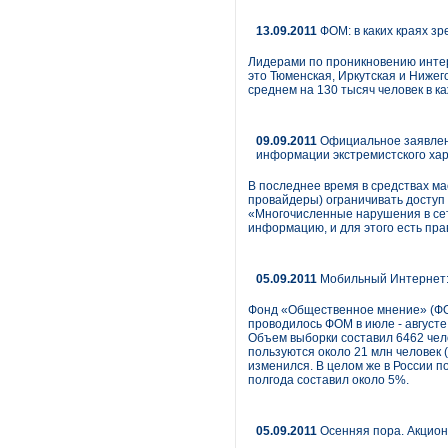
13.09.2011
ФОМ: в каких краях зр
Лидерами по проникновению интер
это Тюменская, Иркутская и Нижег
среднем на 130 тысяч человек в к
09.09.2011
Официальное заявлени
информации экстремистского ха
В последнее время в средствах м
провайдеры) ограничивать доступ 
«Многочисленные нарушения в сет
информацию, и для этого есть право
05.09.2011
Мобильный Интернет: 
Фонд «Общественное мнение» (ФОМ
проводилось ФОМ в июле - августе
Объем выборки составил 6462 чел
пользуются около 21 млн человек 
изменился. В целом же в России п
полгода составил около 5%.
05.09.2011
Осенняя пора. Акцио