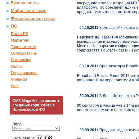
Безопасность
очередного этапа интеграции МТС
платформу, что обеспечит единые
Мобильная связь
предоставлять конвергентные серв
Фиксированная связь
ПО
04.10.2011
Замглавы Минкомсвязи
Рынок ПК
Перспективы развития космически
Маркетинг
исследования в государствах-учас
Москве. На открытии конференции 
Торговые сети
содружества в области связи» выс
Оборудование
Outsourcing
03.10.2011
Организаторы Broadba
Кадры
Регулирование
Broadband Russia Forum'2011, кот
Финансы
национальным мероприятием в об
Web
30.09.2011
В День Интернета в Ро
CMS Magazine: стоимость
создания корп. сайта в
30 сентября в России уже в 14-й 
Приволжском ФО
пользователям сети не только прог
Город:
30.09.2011
Продажа воды в пуст
57 958
Средняя цена: