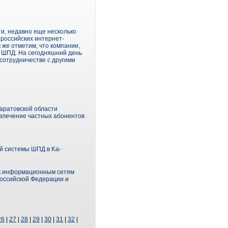
и, недавно еще несколько
 российских интернет-
же отметим, что компании,
и ШПД. На сегодняшний день
сотрудничестве с другими
аратовской области
влечение частных абонентов
й системы ШПД в Ka-
 к информационным сетям
Российской Федерации и
26
|
27
|
28
|
29
|
30
|
31
|
32
|