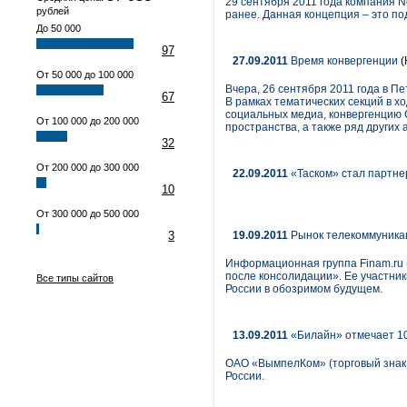
29 сентября 2011 года компания N
рублей
ранее. Данная концепция – это п
До 50 000
97
27.09.2011
Время конвергенции
(
От 50 000 до 100 000
Вчера, 26 сентября 2011 года в 
67
В рамках тематических секций в 
социальных медиа, конвергенцию 
От 100 000 до 200 000
пространства, а также ряд других
32
От 200 000 до 300 000
22.09.2011
«Таском» стал партне
10
От 300 000 до 500 000
3
19.09.2011
Рынок телекоммуникац
Информационная группа Finam.ru 
после консолидации». Ее участни
Все типы сайтов
России в обозримом будущем.
13.09.2011
«Билайн» отмечает 10
ОАО «ВымпелКом» (торговый знак
России.