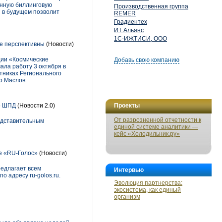
анную биллинговую
Производственная группа
 в будущем позволит
REMER
Градиентех
ИТ Альянс
1С-ИЖТИСИ, ООО
ее перспективны
(Новости)
ции «Космические
Добавь свою компанию
ала работу 3 октября в
тниках Регионального
р Маслов.
о ШПД
(Новости 2.0)
Проекты
От разрозненной отчетности к
редставительным
единой системе аналитики —
кейс «Холодильник.ру»
ре «RU-Голос»
(Новости)
редлагает всем
Интервью
о адресу ru-golos.ru.
Эволюция партнерства:
экосистема, как единый
организм