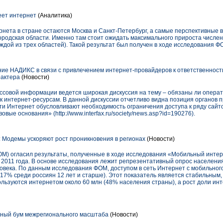
еет интернет
(Аналитика)
нета в стране остаются Москва и Санкт-Петербург, а самые перспективные 
ородская области. Именно там стоит ожидать максимального прироста числен
аждой из трех областей). Такой результат был получен в ходе исследования Ф
е НАДИКС в связи с привлечением интернет-провайдеров к ответственност
рактера
(Новости)
ассовой информации ведется широкая дискуссия на тему – обязаны ли операт
к интернет-ресурсам. В данной дискуссии отчетливо видна позиция органов 
и Интернет обусловливают необходимость ограничения доступа к ряду сайт
вые основания» (http://www.interfax.ru/society/news.asp?id=190276).
Модемы ускоряют рост проникновения в регионах
(Новости)
) огласил результаты, полученные в ходе исследования «Мобильный интер
 2011 года. В основе исследования лежит репрезентативный опрос населения
овека. По данным исследования ФОМ, доступом в сеть Интернет с мобильног
(17% среди россиян 12 лет и старше). Этот показатель является стабильным, 
ользуются интернетом около 60 млн (48% населения страны), а рост доли ин
нный бум межрегионального масштаба
(Новости)