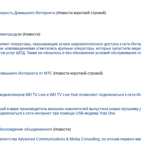
скорость Домашнего Интернета
(Новости короткой строкой)
ижегородски
(Новости)
вляют операторы, оказывающие услуги широкополосного доступа к сети Инте
ом, нововведениями отметились крупные операторы, которые запустили акц
ов услуг ШПД. Также не обошлось и без обновления условий обслуживания 
омашнего Интернета от МТС
(Новости короткой строкой)
едиаплееров WD TV Live и WD TV Live Hub позволяет подключаться к сети 
ейший в мире производитель внешних накопителей выпустила новую прошивку
одключаться к сети интернет при помощи USB-модема Yota One.
 Восхождение объединенного
(Новости)
гентства Advanced Communications & Media Consulting, по итогам первого ква