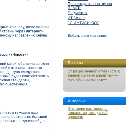
Производственная группа
REMER
Градиентех
ИТ Альянс
1С-ИЖТИСИ, ООО
ервис Yota Play, позволяющий
й страны через интернет-
данному направлению сейчас
Добавь свою компанию
etwork
(Новости)
Проекты
ний связи, объявила сегодня
сокой в отрасли степенью
От разрозненной отчетности к
ного доступа следующего
единой системе аналитики —
оторый будет способствовать
кейс «Холодильник.ру»
ключая стандарты,
ого обеспечения
Интервью
Эволюция партнерства:
е) летом текущего года
экосистема, как единый
т раз операторы по большей
организм
 без новых предложений для