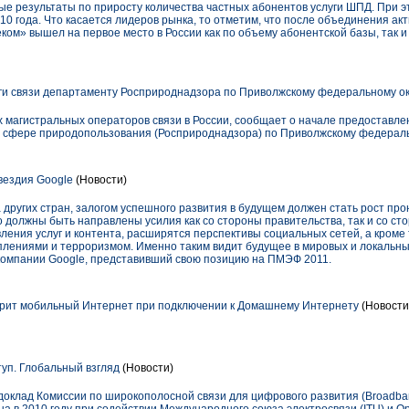
е результаты по приросту количества частных абонентов услуги ШПД. При эт
10 года. Что касается лидеров рынка, то отметим, что после объединения акт
ом» вышел на первое место в России как по объему абонентской базы, так и
ги связи департаменту Росприроднадзора по Приволжскому федеральному о
 магистральных операторов связи в России, сообщает о начале предоставле
 сфере природопользования (Росприроднадзора) по Приволжскому федераль
вездия Google
(Новости)
а других стран, залогом успешного развития в будущем должен стать рост п
о должны быть направлены усилия как со стороны правительства, так и со сто
ения услуг и контента, расширятся перспективы социальных сетей, а кроме 
плениями и терроризмом. Именно таким видит будущее в мировых и локальн
компании Google, представивший свою позицию на ПМЭФ 2011.
рит мобильный Интернет при подключении к Домашнему Интернету
(Новости
п. Глобальный взгляд
(Новости)
оклад Комиссии по широкополосной связи для цифрового развития (Broadband