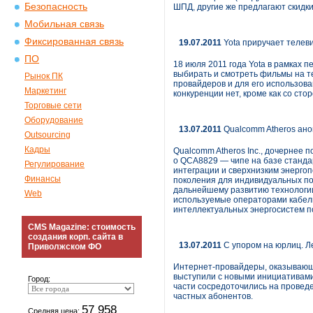
Безопасность
ШПД, другие же предлагают скидки
Мобильная связь
Фиксированная связь
19.07.2011
Yota приручает телев
ПО
18 июля 2011 года Yota в рамках 
выбирать и смотреть фильмы на т
Рынок ПК
провайдеров и для его использова
Маркетинг
конкуренции нет, кроме как со сто
Торговые сети
Оборудование
13.07.2011
Qualcomm Atheros анон
Outsourcing
Кадры
Qualcomm Atheros Inc., дочернее 
о QCA8829 — чипе на базе стандарт
Регулирование
интеграции и сверхнизким энерго
Финансы
поколения для индивидуальных по
дальнейшему развитию технологии 
Web
используемые операторами кабел
интеллектуальных энергосистем по
CMS Magazine: стоимость
создания корп. сайта в
13.07.2011
С упором на юрлиц. Л
Приволжском ФО
Интернет-провайдеры, оказывающие
выступили с новыми инициативами
Город:
части сосредоточились на провед
частных абонентов.
57 958
Средняя цена: