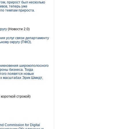
ом, прирост был несколько
ивов, теперь уже
 по темпам прироста.
кругу
(Новости 2.0)
ния услуг связи департаменту
ному округу (ПФО).
роникновения широкополосного
роны бизнеса. Тогда
того появятся новые
ых масштабах Эрик Шмидт,
 короткой строкой)
 Commission for Digital