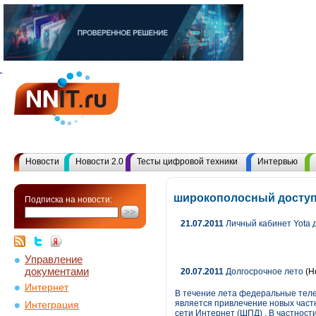
Новости
Новости 2.0
Тесты цифровой техники
Интервью
широкополосный доступ
Подписка на новости:
21.07.2011
Личный кабинет Yota 
Управление
документами
20.07.2011
Долгосрочное лето
(Н
Интернет
В течение лета федеральные теле
является привлечение новых част
Интеграция
сети Интернет (ШПД) . В частност