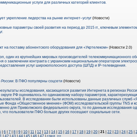
ммуникационные услуги для различных категорий клиентов.
ует укрепление лидерства на рынке интернет–услуг
(Новости)
овные параметры своей развития на период до 2015 гг., ключевым элементо
г.
кт на поставку абонентского оборудования для «Укртелеком»
(Новости 2.0)
ion, один из крупнейших мировых производителей телекоммуникационного о
ня о заключении контракта с украинским национальным оператором электрос
едоставления услуг широкополосного доступа (ШПД) и IP-телевидения.
 России: В ПФО популярны соцсети
(Новости)
зультаты исследования, касающегося развития Интернета в регионах России
округе РФ оценивалось по одинаковому набору параметров, характеризующ
ользователей. В исследовании были использованы данные различных служб «
нные Фонда «Общественное мнение» (ФОМ) исследовательской группы TNS и к
венно для Приволжского федерального округа, то по данным исследования о
о, что пользователи ПФО больше других посещают социальные сети.
5
|
6
|
7
|
8
|
9
|
10
|
11
|
12
|
13
|
14
|
15
|
16
|
17
|
18
|
19
|
20
|
21
|
22
|
23
|
24
|
25
|
1
|
42
|
43
|
44
|
45
|
46
|
47
|
след. >>