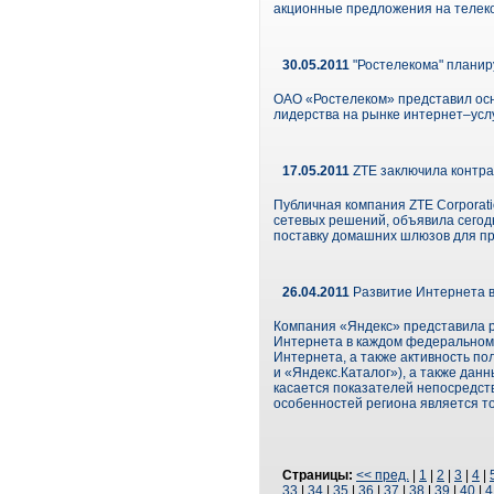
акционные предложения на телеко
30.05.2011
"Ростелекома" планир
ОАО «Ростелеком» представил осн
лидерства на рынке интернет–услу
17.05.2011
ZTE заключила контра
Публичная компания ZTE Corporat
сетевых решений, объявила сегод
поставку домашних шлюзов для пр
26.04.2011
Развитие Интернета в
Компания «Яндекс» представила ре
Интернета в каждом федеральном 
Интернета, а также активность п
и «Яндекс.Каталог»), а также да
касается показателей непосредст
особенностей региона является т
Страницы:
<< пред.
|
1
|
2
|
3
|
4
|
33
|
34
|
35
|
36
|
37
|
38
|
39
|
40
|
4