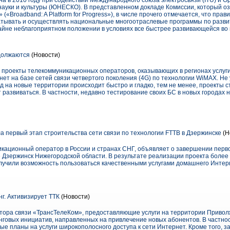
на в 2010 году при содействии Международного союза электросвязи (ITU) и
науки и культуры (ЮНЕСКО). В представленном докладе Комиссии, который 
(«Broadband: A Platform for Progress»), в числе прочего отмечается, что прав
атывать и осуществлять национальные многоотраслевые программы по разв
крайне неблагоприятном положении в условиях все быстрее развивающейся во
должаются
(Новости)
 проекты телекоммуникационных операторов, оказывающих в регионах услуг
ет на базе сетей связи четвертого поколения (4G) по технологии WiMAX. Не 
д на новые территории происходит быстро и гладко, тем не менее, проекты 
развиваться. В частности, недавно тестирование своих БС в новых городах 
 первый этап строительства сети связи по технологии FTTB в Дзержинске
(Н
кационный оператор в России и странах СНГ, объявляет о завершении перво
е Дзержинск Нижегородской области. В результате реализации проекта более 
лучили возможность пользоваться качественными услугами домашнего Интер
г. Активизирует ТТК
(Новости)
ора связи «ТрансТелеКом», предоставляющие услуги на территории Приволж
нговых инициатив, направленных на привлечение новых абонентов. В частно
ые планы на услуги широкополосного доступа к сети Интернет. Кроме того, 