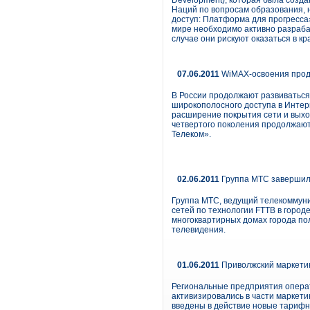
Development), которая была созда
Наций по вопросам образования, 
доступ: Платформа для прогресса» 
мире необходимо активно разраб
случае они рискуют оказаться в 
07.06.2011
WiMAX-освоения про
В России продолжают развиваться
широкополосного доступа в Интерн
расширение покрытия сети и выхо
четвертого поколения продолжают 
Телеком».
02.06.2011
Группа МТС завершила
Группа МТС, ведущий телекоммуни
сетей по технологии FTTB в город
многоквартирных домах города по
телевидения.
01.06.2011
Приволжский маркетин
Региональные предприятия операт
активизировались в части маркети
введены в действие новые тарифн