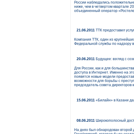
России наблюдались положительны
ниже, чем в четвертом квартале 20
объединенный оператор «Ростелек
21.06.2011
ТТК предоставил услу
Компания ТТК, один из крупнейших
Федеральной службы по надзору в
20.06.2011
Будущее: взгляд с соз
Для России, как и для большинств
доступа в Интернет. Именно на эт
появятся новые модели предоставл
возможности для борьбы с престу
председатель совета директоров 
15.06.2011
«Билайн» в Казани да
08.06.2011
Широкополосный досту
На днях был обнародован второй д