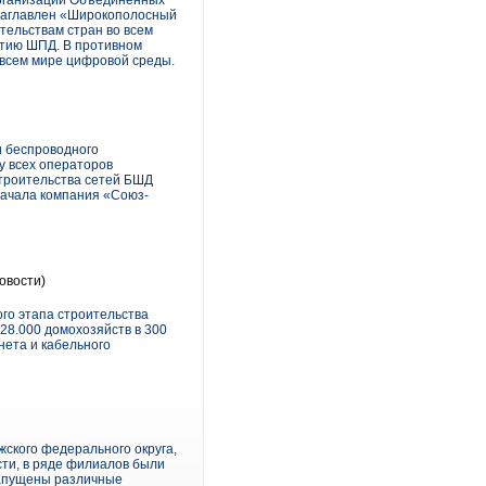
 Организации Объединенных
озаглавлен «Широкополосный
ительствам стран во всем
итию ШПД. В противном
 всем мире цифровой среды.
и беспроводного
у всех операторов
строительства сетей БШД
начала компания «Союз-
овости)
го этапа строительства
28.000 домохозяйств в 300
нета и кабельного
ского федерального округа,
сти, в ряде филиалов были
запущены различные