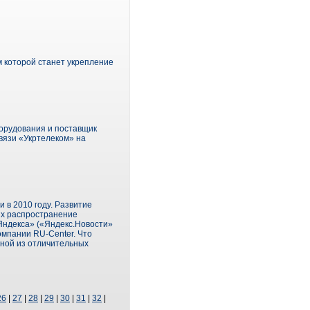
м которой станет укрепление
борудования и поставщик
вязи «Укртелеком» на
 в 2010 году. Развитие
их распространение
Яндекса» («Яндекс.Новости»
омпании RU-Center. Что
дной из отличительных
26
|
27
|
28
|
29
|
30
|
31
|
32
|