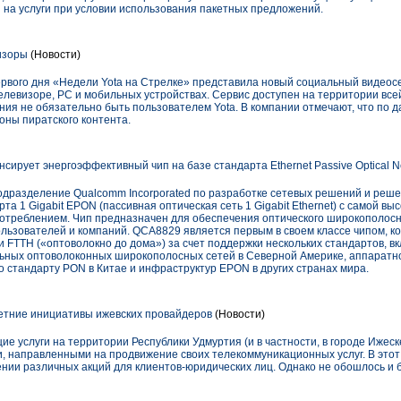
 на услуги при условии использования пакетных предложений.
изоры
(Новости)
первого дня «Недели Yota на Стрелке» представила новый социальный видеос
елевизоре, PC и мобильных устройствах. Сервис доступен на территории все
ния не обязательно быть пользователем Yota. В компании отмечают, что по 
роны пиратского контента.
сирует энергоэффективный чип на базе стандарта Ethernet Passive Optical N
подразделение Qualcomm Incorporated по разработке сетевых решений и реше
а 1 Gigabit EPON (пассивная оптическая сеть 1 Gigabit Ethernet) с самой вы
потреблением. Чип предназначен для обеспечения оптического широкополос
льзователей и компаний. QCA8829 является первым в своем классе чипом, к
FTTH («оптоволокно до дома») за счет поддержки нескольких стандартов, в
ьных оптоволоконных широкополосных сетей в Северной Америке, аппаратн
 стандарту PON в Китае и инфраструктур EPON в других странах мира.
етние инициативы ижевских провайдеров
(Новости)
 услуги на территории Республики Удмуртия (и в частности, в городе Ижеск
, направленными на продвижение своих телекоммуникационных услуг. В это
ении различных акций для клиентов-юридических лиц. Однако не обошлось и