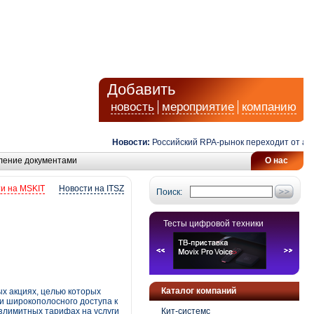
Добавить
новость
мероприятие
компанию
Новости:
Российский RPA-рынок переходит от автома
ление документами
О нас
и на MSKIT
Новости на ITSZ
Поиск:
Тесты цифровой техники
Каталог компаний
х акциях, целью которых
и широкополосного доступа к
езлимитных тарифах на услуги
Кит-системс