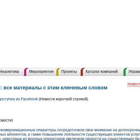
Аналитика
Мероприятия
Проекты
Каталог компаний
Управ
Новост
: все материалы с этим ключевым словом
доступен из Facebook
(Новости короткой строкой)
овости)
коммуникационные операторы сосредоточили свое внимание на долгосрочны
ных абонентов, а также повышение лояльности существующих клиентов услуг
и, некоторые из крупных операторов увеличили скорости на существующих б