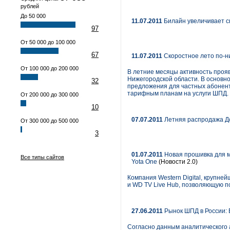
рублей
До 50 000
11.07.2011
Билайн увеличивает 
97
От 50 000 до 100 000
67
11.07.2011
Скоростное лето по-н
От 100 000 до 200 000
В летние месяцы активность проя
Нижегородской области. В основн
32
предложения для частных абонент
тарифным планам на услуги ШПД.
От 200 000 до 300 000
10
07.07.2011
Летняя распродажа Д
От 300 000 до 500 000
3
01.07.2011
Новая прошивка для м
Все типы сайтов
Yota One
(Новости 2.0)
Компания Western Digital, крупн
и WD TV Live Hub, позволяющую п
27.06.2011
Рынок ШПД в России:
Согласно данным аналитического а