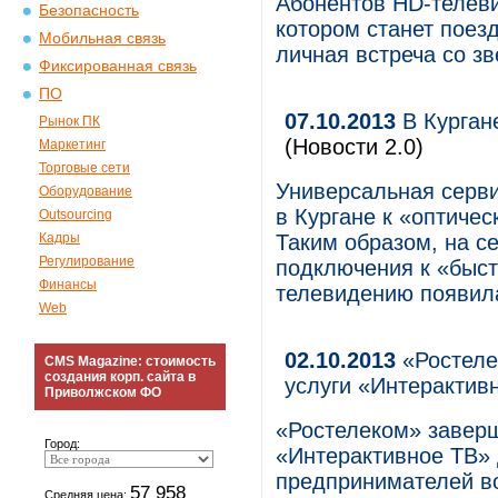
Абонентов HD-телеви
Безопасность
котором станет поезд
Мобильная связь
личная встреча со зв
Фиксированная связь
ПО
07.10.2013
В Курган
Рынок ПК
(Новости 2.0)
Маркетинг
Торговые сети
Универсальная серв
Оборудование
в Кургане к «оптичес
Outsourcing
Кадры
Таким образом, на с
Регулирование
подключения к «быст
Финансы
телевидению появила
Web
02.10.2013
«Ростеле
CMS Magazine: стоимость
создания корп. сайта в
услуги «Интерактив
Приволжском ФО
«Ростелеком» заверш
Город:
«Интерактивное ТВ»
предпринимателей в
57 958
Средняя цена: