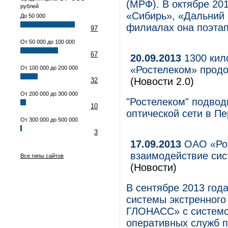
(МРФ). В октябре 20
рублей
«Сибирь», «Дальний 
До 50 000
филиалах она поэтап
97
От 50 000 до 100 000
67
20.09.2013
1300 кило
«Ростелеком» продо
От 100 000 до 200 000
(Новости 2.0)
32
От 200 000 до 300 000
"Ростелеком" подвод
10
оптической сети в П
От 300 000 до 500 000
3
17.09.2013
ОАО «Рос
взаимодействие сис
Все типы сайтов
(Новости)
В сентябре 2013 год
системы экстренного
ГЛОНАСС» с системо
оперативных служб п