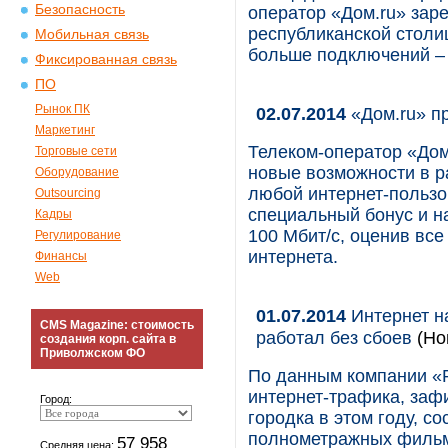
Безопасность
оператор «Дом.ru» заре
республиканской столи
Мобильная связь
больше подключений – 
Фиксированная связь
ПО
Рынок ПК
02.07.2014
«Дом.ru» п
Маркетинг
Телеком-оператор «Дом
Торговые сети
новые возможности в р
Оборудование
любой интернет-пользо
Outsourcing
специальный бонус и н
Кадры
100 Мбит/c, оценив вс
Регулирование
интернета.
Финансы
Web
01.07.2014
Интернет н
CMS Magazine: стоимость
работал без сбоев
(Нов
создания корп. сайта в
Приволжском ФО
По данным компании «
интернет-трафика, заф
Город:
городка в этом году, с
полнометражных филь
57 958
Средняя цена: