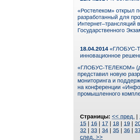
«Ростелеком» открыл 
разработанный для про
Интернет–трансляций 
Государственного Экзам
18.04.2014
«ГЛОБУС-Т
инновационное решен
«ГЛОБУС-ТЕЛЕКОМ» (д
представил новую разр
мониторинга и поддерж
на конференции «Инфо
промышленного комплек
Страницы:
<< пред.
|
15
|
16
|
17
|
18
|
19
|
2
32
|
33
|
34
|
35
|
36
|
3
след. >>