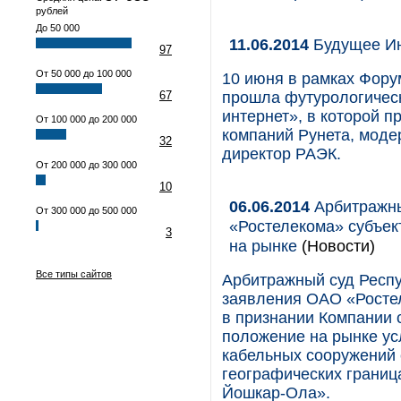
рублей
До 50 000
11.06.2014
Будущее Ин
97
От 50 000 до 100 000
10 июня в рамках Фору
67
прошла футурологичес
интернет», в которой 
От 100 000 до 200 000
компаний Рунета, моде
32
директор РАЭК.
От 200 000 до 300 000
10
06.06.2014
Арбитражны
От 300 000 до 500 000
«Ростелекома» субъе
3
на рынке
(Новости)
Все типы сайтов
Арбитражный суд Респу
заявления ОАО «Росте
в признании Компании
положение на рынке ус
кабельных сооружений 
географических границ
Йошкар-Ола».