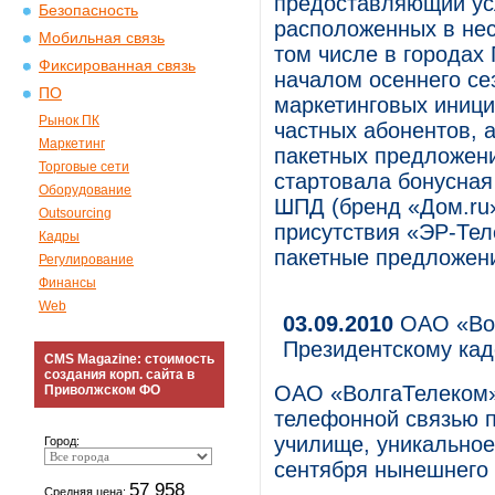
предоставляющий усл
Безопасность
расположенных в нес
Мобильная связь
том числе в городах
Фиксированная связь
началом осеннего се
ПО
маркетинговых иници
Рынок ПК
частных абонентов, 
Маркетинг
пакетных предложени
Торговые сети
стартовала бонусная
Оборудование
ШПД (бренд «Дoм.ru»)
Outsourcing
присутствия «ЭР-Тел
Кадры
пакетные предложени
Регулирование
Финансы
Web
03.09.2010
ОАО «Вол
Президентскому кад
CMS Magazine: стоимость
создания корп. сайта в
ОАО «ВолгаТелеком»
Приволжском ФО
телефонной связью п
училище, уникальное
Город:
сентября нынешнего 
57 958
Средняя цена: