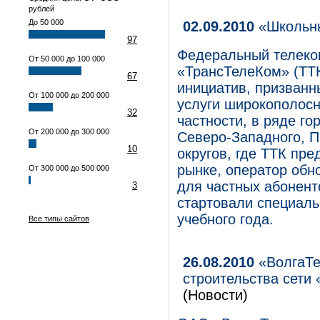
рублей
До 50 000
02.09.2010
«Школьны
97
Федеральный телеко
От 50 000 до 100 000
«ТрансТелеКом» (ТТК
67
инициатив, призванн
От 100 000 до 200 000
услуги широкополосн
32
частности, в ряде г
От 200 000 до 300 000
Северо-Западного, 
10
округов, где ТТК пр
рынке, оператор обн
От 300 000 до 500 000
для частных абоненто
3
стартовали специаль
учебного года.
Все типы сайтов
26.08.2010
«ВолгаТе
строительства сети 
(Новости)