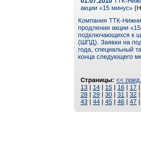
01.07.2010
ТТК-Нижн
акции «15 минус»
(Н
Компания ТТК-Нижни
продлении акции «15
подключающихся к ш
(ШПД). Заявки на по
года, специальный т
конца следующего м
Страницы:
<< пред
13
|
14
|
15
|
16
|
17
28
|
29
|
30
|
31
|
32
43
|
44
|
45
|
46
|
47