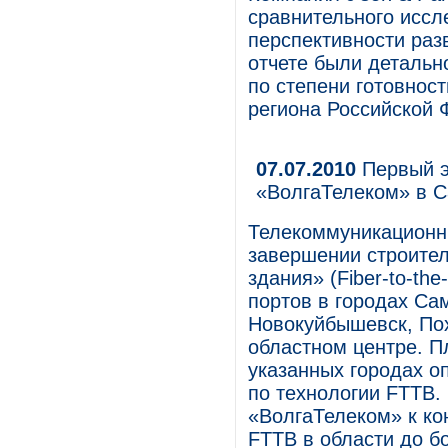
сравнительного иссл
перспективности раз
отчете были детальн
по степени готовнос
региона Российской 
07.07.2010
Первый э
«ВолгаТелеком» в С
Телекоммуникационн
завершении строител
здания» (Fiber-to-the
портов в городах Са
Новокуйбышевск, Пох
областном центре. П
указанных городах о
по технологии FTTB.
«ВолгаТелеком» к ко
FTTB в области до б