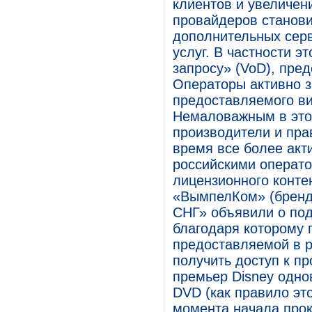
клиентов и увеличен
провайдеров станови
дополнительных серв
услуг. В частности эт
запросу» (VoD), пре
Операторы активно 
предоставляемого ви
Немаловажным в этом
производители и пра
время все более акт
российскими операто
лицензионного контен
«ВымпелКом» (бренд
СНГ» объявили о под
благодаря которому 
предоставляемой в р
получить доступ к п
премьер Disney одно
DVD (как правило эт
момента начала прок