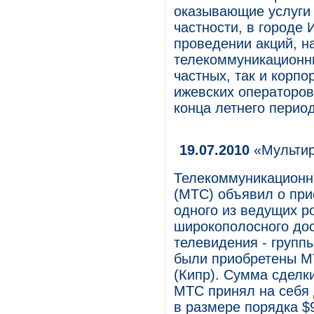
оказывающие услуги 
частности, в городе
проведении акций, 
телекоммуникационны
частных, так и корп
ижевских операторо
конца летнего период
19.07.2010
«Мультир
Телекоммуникационн
(МТС) объявил о при
одного из ведущих р
широкополосного дос
телевидения - групп
были приобретены МТС
(Кипр). Сумма сделк
МТС принял на себя 
в размере порядка $