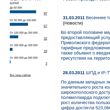
рублей
До 50 000
97
31.03.2011
Весеннее т
От 50 000 до 100 000
(Новости)
67
Во второй половине ма
От 100 000 до 200 000
предоставляющий услу
32
Приволжского федераль
От 200 000 до 300 000
тарифные предложения 
10
также объявил о введе
присутствия на террит
От 300 000 до 500 000
3
28.03.2011
ШПД и IP-T
Все типы сайтов
По данным западных эк
значительного роста к
широкополосного доступ
полмиллиарда подключ
рост количества польз
цифра достигла 523,06