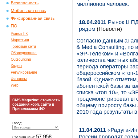
Безопасность
миллионов человек.
Мобильная связь
Фиксированная связь
18.04.2011
Рынок ШПД 
ПО
рядом
(Новости)
Рынок ПК
Согласно данным анали
Маркетинг
& Media Consulting, по
Торговые сети
«ЭР-Телеком» и «Волг
Оборудование
количества частных аб
Outsourcing
периода операторы рас
Кадры
общероссийском «топ-1
Регулирование
базой. Однако отметим,
Финансы
абонентской базы за к
Web
списка «топ-10», то «Э
продемонстрировал вто
CMS Magazine: стоимость
создания корп. сайта в
общему приросту базы з
Приволжском ФО
2010 года результаты 
Город:
11.04.2011
«Радуга-Ин
57 958
России проводят совм
Средняя цена: