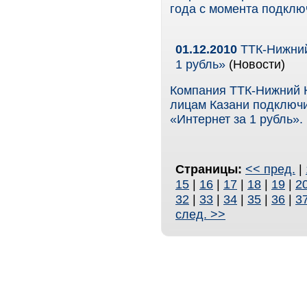
года с момента подклю
01.12.2010
ТТК-Нижний
1 рубль»
(Новости)
Компания ТТК-Нижний 
лицам Казани подключи
«Интернет за 1 рубль».
Страницы:
<< пред.
|
15
|
16
|
17
|
18
|
19
|
2
32
|
33
|
34
|
35
|
36
|
3
след. >>