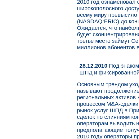
2010 год ознаменовал 
широкополосного досту
всему миру превысило 
(NASDAQ:ERIC) до конц
Ожидается, что наибол
будет сконцентрировано
третье место займут С
миллионов абонентов в
28.12.2010
Под знаком 
ШПД и фиксированной 
Основным трендом уход
называют продолжение
региональных активов 
процессом M&A-сделки
рынок услуг ШПД в Пр
сделок по слияниям ко
операторам выводить н
предполагающие получе
2010 году операторы п