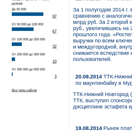
рублей
За 1 полугодие 2014 г
До 50 000
сравнению с аналогичн
97
млрд руб. За 2 второй 
От 50 000 до 100 000
руб., увеличившись на
67
прошлого года. «Росте
От 100 000 до 200 000
выручки по всем ключ
и междугородной, внут
32
снижается вследствие 
От 200 000 до 300 000
пользователей.
10
От 300 000 до 500 000
20.08.2014
ТТК-Нижний
3
по маунтинбайку в Му
Все типы сайтов
ТТК-Нижний Новгород (
ТТК, выступил спонсор
дисциплине эстафета к
19.08.2014
Рынок платн