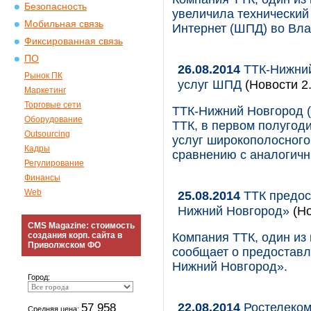
Безопасность
увеличила технический
Мобильная связь
Интернет (ШПД) во Вла
Фиксированная связь
ПО
26.08.2014
ТТК-Нижний
Рынок ПК
услуг ШПД
(Новости 2.
Маркетинг
Торговые сети
ТТК-Нижний Новгород (
Оборудование
ТТК, в первом полугод
Outsourcing
услуг широкополосного
Кадры
сравнению с аналогичн
Регулирование
Финансы
Web
25.08.2014
ТТК предос
Нижний Новгород»
(Но
CMS Magazine: стоимость
создания корп. сайта в
Компания ТТК, один из
Приволжском ФО
сообщает о предоставл
Нижний Новгород».
Город:
22.08.2014
Ростелеком
57 958
Средняя цена: