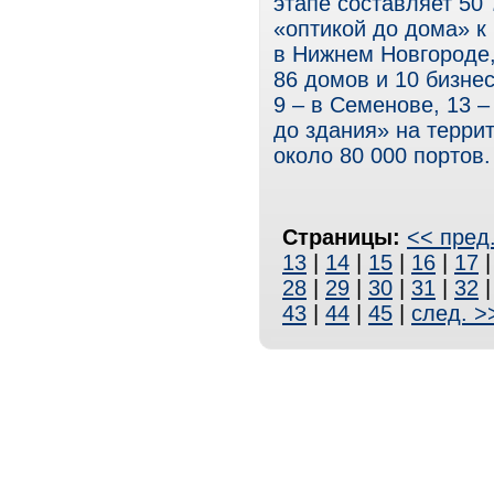
этапе составляет 50 
«оптикой до дома» к
в Нижнем Новгороде, 4
86 домов и 10 бизнес
9 – в Семенове, 13 –
до здания» на террит
около 80 000 портов.
Страницы:
<< пред
13
|
14
|
15
|
16
|
17
28
|
29
|
30
|
31
|
32
43
|
44
|
45
|
след. >