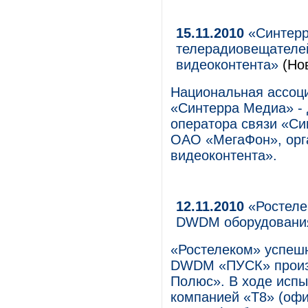
15.11.2010
«Синтерр
телерадиовещателе
видеоконтента»
(Но
Национальная ассоц
«Синтерра Медиа» - 
оператора связи «Си
ОАО «МегаФон», орг
видеоконтента».
12.11.2010
«Ростеле
DWDM оборудования
«Ростелеком» успеш
DWDM «ПУСК» произв
Полюс». В ходе испы
компанией «Т8» (оф