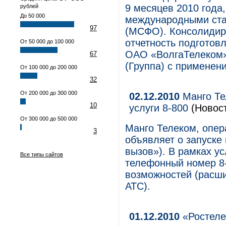
9 месяцев 2010 года,
рублей
До 50 000
международными ста
97
(МСФО). Консолидир
отчетность подготов
От 50 000 до 100 000
ОАО «ВолгаТелеком»
67
(Группа) с применен
От 100 000 до 200 000
32
От 200 000 до 300 000
02.12.2010
Манго Те
10
услуги 8-800
(Новост
От 300 000 до 500 000
Манго Телеком, опер
3
объявляет о запуске
вызов»). В рамках у
Все типы сайтов
телефонный номер 8-
возможностей (расш
АТС).
01.12.2010
«Ростеле