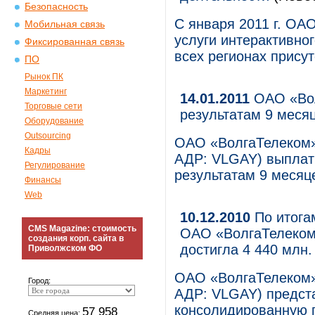
Безопасность
С января 2011 г. ОА
Мобильная связь
услуги интерактивног
Фиксированная связь
всех регионах прису
ПО
Рынок ПК
Маркетинг
14.01.2011
ОАО «Вол
Торговые сети
результатам 9 меся
Оборудование
Outsourcing
ОАО «ВолгаТелеком»
Кадры
АДР: VLGAY) выплат
Регулирование
результатам 9 месяц
Финансы
Web
10.12.2010
По итога
CMS Magazine: стоимость
ОАО «ВолгаТелеком
создания корп. сайта в
достигла 4 440 млн.
Приволжском ФО
ОАО «ВолгаТелеком»
Город:
АДР: VLGAY) предст
консолидированную 
57 958
Средняя цена: