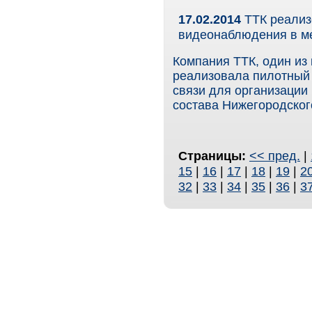
17.02.2014
ТТК реализ
видеонаблюдения в м
Компания ТТК, один из
реализовала пилотный 
связи для организации
состава Нижегородског
Страницы:
<< пред.
|
15
|
16
|
17
|
18
|
19
|
2
32
|
33
|
34
|
35
|
36
|
3