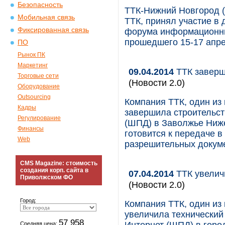
Безопасность
ТТК-Нижний Новгород (
Мобильная связь
ТТК, принял участие в
Фиксированная связь
форума информационны
прошедшего 15-17 апр
ПО
Рынок ПК
Маркетинг
09.04.2014
ТТК заверш
Торговые сети
(Новости 2.0)
Оборудование
Outsourcing
Компания ТТК, один из
Кадры
завершила строительст
Регулирование
(ШПД) в Заволжье Ниже
Финансы
готовится к передаче 
Web
разрешительных докуме
CMS Magazine: стоимость
создания корп. сайта в
07.04.2014
ТТК увелич
Приволжском ФО
(Новости 2.0)
Город:
Компания ТТК, один из
увеличила технический
57 958
Средняя цена: