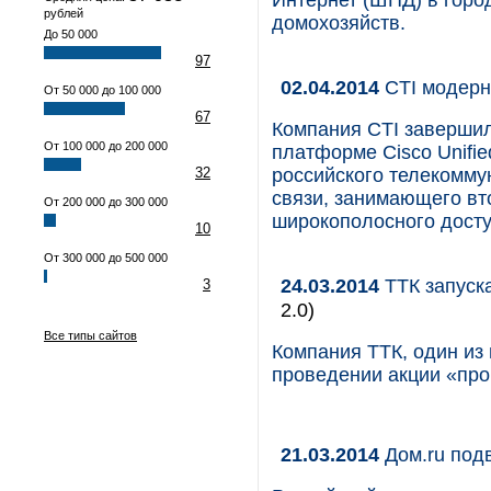
Интернет (ШПД) в горо
рублей
домохозяйств.
До 50 000
97
02.04.2014
CTI модерн
От 50 000 до 100 000
67
Компания CTI завершил
От 100 000 до 200 000
платформе Cisco Unified
32
российского телекомму
связи, занимающего вт
От 200 000 до 300 000
широкополосного досту
10
От 300 000 до 500 000
24.03.2014
ТТК запуск
3
2.0)
Все типы сайтов
Компания ТТК, один из
проведении акции «пр
21.03.2014
Дом.ru подв