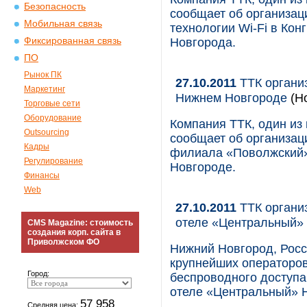
Безопасность
сообщает об организац
Мобильная связь
технологии Wi-Fi в Ко
Фиксированная связь
Новгорода.
ПО
Рынок ПК
27.10.2011
ТТК органи
Маркетинг
Нижнем Новгороде
(Но
Торговые сети
Оборудование
Компания ТТК, один из
Outsourcing
сообщает об организац
Кадры
филиала «Поволжский
Регулирование
Новгороде.
Финансы
Web
27.10.2011
ТТК организ
отеле «Центральный»
CMS Magazine: стоимость
создания корп. сайта в
Приволжском ФО
Нижний Новгород, Росси
крупнейших операторов
Город:
беспроводного доступа 
отеле «Центральный» 
57 958
Средняя цена: