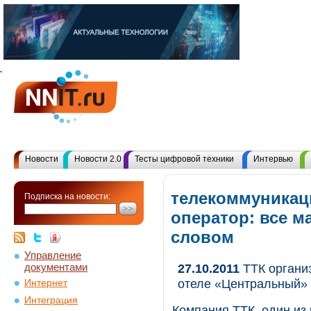
Новости
Новости 2.0
Тесты цифровой техники
Интервью
телекоммуника
Подписка на новости:
оператор: все 
словом
Управление
документами
27.10.2011
ТТК организ
отеле «Центральный»
Интернет
Интеграция
Компания ТТК, один из