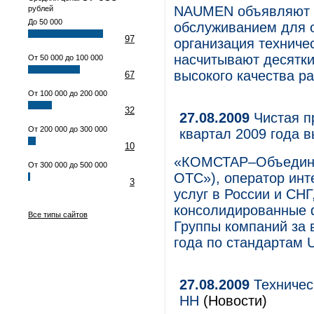
NАUMEN объявляют о
рублей
До 50 000
обслуживанием для о
97
организация техниче
насчитывают десятки
От 50 000 до 100 000
высокого качества р
67
От 100 000 до 200 000
32
27.08.2009
Чистая п
От 200 000 до 300 000
квартал 2009 года 
10
«КОМСТАР–Объедин
От 300 000 до 500 000
ОТС»), оператор ин
3
услуг в России и СН
консолидированные 
Все типы сайтов
Группы компаний за 
года по стандартам 
27.08.2009
Техничес
НН
(Новости)