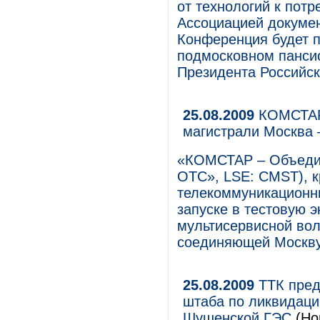
от технологий к пот
Ассоциацией докумен
Конференция будет п
подмосковном панси
Президента Российс
25.08.2009
КОМСТАР 
магистрали Москва 
«КОМСТАР – Объеди
ОТС», LSE: CMST), 
телекоммуникационны
запуске в тестовую 
мультисервисной вол
соединяющей Москву 
25.08.2009
ТТК пред
штаба по ликвидаци
Шушенской ГЭС
(Но