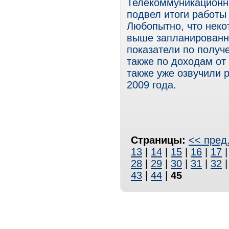
Телекоммуникационн
подвел итоги работы
Любопытно, что неко
выше запланированны
показатели по получ
также по доходам от
также уже озвучили 
2009 года.
Страницы:
<< пред
13
|
14
|
15
|
16
|
17
28
|
29
|
30
|
31
|
32
43
|
44
|
45