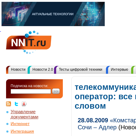
Новости
Новости 2.0
Тесты цифровой техники
Интервью
телекоммуник
Подписка на новости:
оператор: все
словом
Управление
документами
28.08.2009
«Комстар
Интернет
Сочи – Адлер
(Ново
Интеграция