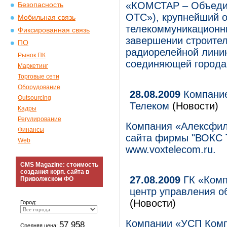
«КОМСТАР – Объеди
Безопасность
ОТС»), крупнейший 
Мобильная связь
телекоммуникационны
Фиксированная связь
завершении строител
ПО
радиорелейной линию
Рынок ПК
соединяющей города
Маркетинг
Торговые сети
Оборудование
28.08.2009
Компание
Outsourcing
Телеком
(Новости)
Кадры
Регулирование
Компания «Алексфил
Финансы
сайта фирмы "ВОКС 
Web
www.voxtelecom.ru.
CMS Magazine: стоимость
создания корп. сайта в
27.08.2009
ГК «Комп
Приволжском ФО
центр управления о
(Новости)
Город:
Компании «УСП Комп
57 958
Средняя цена: