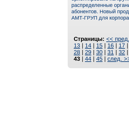
распределенные орган
абонентов. Новый прод
АМТ-ГРУП для корпорат
Страницы:
<< пред
13
|
14
|
15
|
16
|
17
28
|
29
|
30
|
31
|
32
43
|
44
|
45
|
след. >