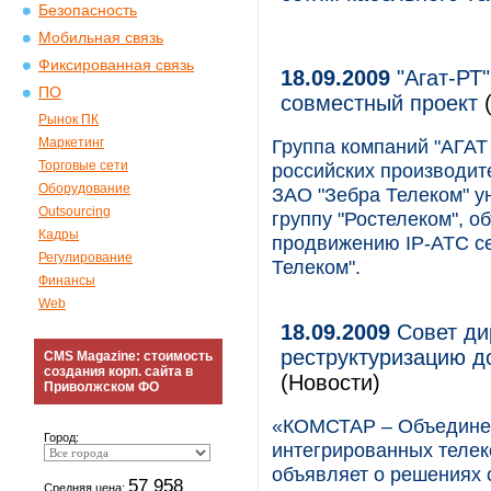
Безопасность
Мобильная связь
Фиксированная связь
18.09.2009
"Агат-РТ"
ПО
совместный проект
(
Рынок ПК
Маркетинг
Группа компаний "АГАТ 
Торговые сети
российских производит
Оборудование
ЗАО "Зебра Телеком" у
Outsourcing
группу "Ростелеком", о
Кадры
продвижению IP-АТС се
Регулирование
Телеком".
Финансы
Web
18.09.2009
Совет ди
реструктуризацию д
CMS Magazine: стоимость
создания корп. сайта в
(Новости)
Приволжском ФО
«КОМСТАР – Объединен
Город:
интегрированных телек
объявляет о решениях
57 958
Средняя цена: