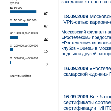
заседание которого сос
рублей
До 50 000
97
18.09.2009
Московск
От 50 000 до 100 000
VPN-сетью караоке-
67
Московский филиал на
От 100 000 до 200 000
«Ростелеком» предоста
32
«Ростелеком» караоке-к
От 200 000 до 300 000
клубов «Duets» в Москв
10
родных и друзей, котор
От 300 000 до 500 000
3
16.09.2009
«Ростеле
самарской «дочки» 
Все типы сайтов
16.09.2009
Все базо
сертификаты соотве
сертификации "ИН