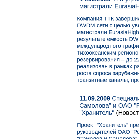
магистрали Eurasia
Компания ТТК завершил
DWDM-сети с целью ув
магистрали EurasiaHig
результате емкость DW
международного трафик
Тихоокеанским регионом
резервирования – до 22
реализован в рамках р
роста спроса зарубеж
транзитные каналы, пр
11.09.2009
Специали
Самолова" и ОАО "Р
"Хранитель"
(Новост
Проект "Хранитель" пр
руководителей ОАО "Ро
"Самолов и Самолова".