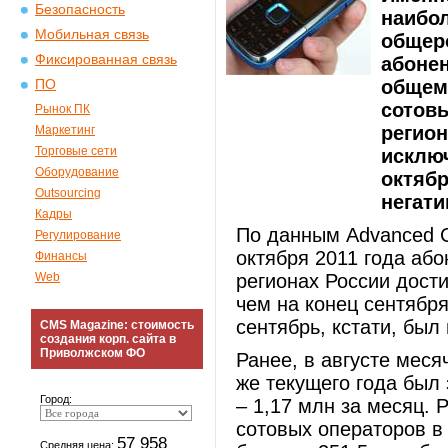
Безопасность
наибо
Мобильная связь
общер
Фиксированная связь
абоне
общем 
ПО
сотов
Рынок ПК
регион
Маркетинг
Торговые сети
исключ
Оборудование
октяб
Outsourcing
негати
Кадры
По данным Advanced Co
Регулирование
октября 2011 года або
Финансы
Web
регионах России дости
чем на конец сентября
сентябрь, кстати, был
CMS Magazine: стоимость
создания корп. сайта в
Приволжском ФО
Ранее, в августе меся
же текущего года был
Город:
– 1,17 млн за месяц. 
сотовых операторов в 
57 958
Средняя цена: