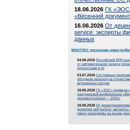
18.06.2026
ГК «ЭОС»
«Весенний документ
16.06.2026
От децен
service: эксперты 
данных
MSKIT.RU: последние новости Мо
04.08.2026
Российский RPA-рын
от автоматизации задач к упр
процессами и AI
03.07.2026
Системные програ
обсудили переход на отечеств
встроенных систем
18.06.2026
ГК «ЭОС» подвела и
партнерской конференции «Ве
документооборот – 2026»
16.06.2026
От децентрализован
governed self-service: эксперт
смену парадигмы на рынке дан