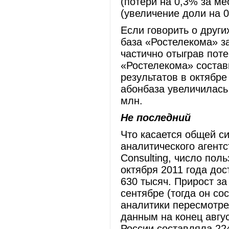
(потери на 0,3% за м
(увеличение доли на 0
Если говорить о други
база «Ростелекома» за
частично отыграв поте
«Ростелекома» состав
результатов в октябр
абонбаза увеличилась 
млн.
Не последний
Что касается общей си
аналитического агент
Consulting, число пол
октября 2011 года дос
630 тысяч. Прирост з
сентябре (тогда он со
аналитики пересмотре
данным на конец авгу
России составляла 224