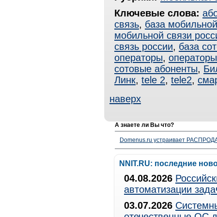
Ключевые слова:
аб
связь
,
база мобильной
мобильной связи росс
связь россии
,
база со
операторы
,
операторы
сотовые абоненты
,
Би
Линк
,
tele 2
,
tele2
,
сма
наверх
А знаете ли Вы что?
Domenus.ru устраивает РАСПРОДА
NNIT.RU: последние нов
04.08.2026
Российск
автоматизации зада
03.07.2026
Системны
отечественные ОС д