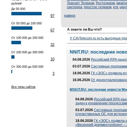
Транзит Телеком
,
Ростелеком
,
межго
рублей
синтерра
,
простор телеком
,
ктв
,
цен
До 50 000
97
наверх
От 50 000 до 100 000
А знаете ли Вы что?
67
От 100 000 до 200 000
У CityTelecom.ru есть выгодные п
32
NNIT.RU: последние нов
От 200 000 до 300 000
10
04.08.2026
Российский RPA-рынок
03.07.2026
Системные программи
От 300 000 до 500 000
18.06.2026
ГК «ЭОС» подвела ит
3
16.06.2026
От децентрализованно
Все типы сайтов
MSKIT.RU: последние новости Мо
04.08.2026
Российский RPA-рын
задач к управлению процессами
03.07.2026
Системные програм
отечественные ОС для встроен
18.06.2026
ГК «ЭОС» подвела 
«Весенний документооборот –