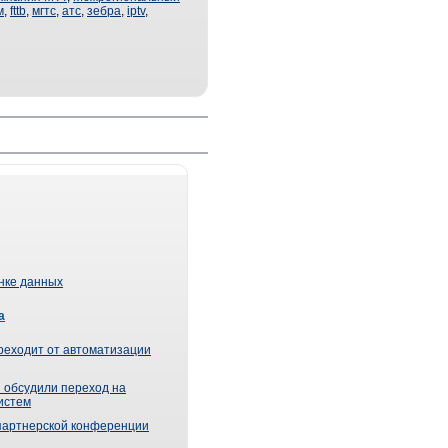
м
,
fttb
,
мгтс
,
атс
,
зебра
,
iptv
,
ынке данных
а
реходит от автоматизации
 обсудили переход на
истем
партнерской конференции