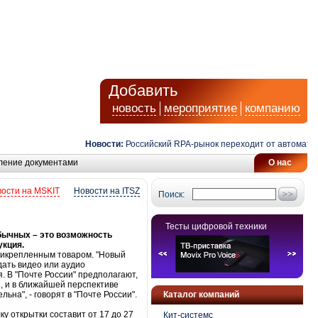
Добавить
новость
мероприятие
компанию
Новости:
Российский RPA-рынок переходит от автоматизац
ление документами
О нас
ости на MSKIT
Новости на ITSZ
Поиск:
Тесты цифровой техники
обычных – это возможность
укция.
прикрепленным товаром. "Новый
дать видео или аудио
. В "Почте России" предполагают,
я, и в ближайшей перспективе
на", - говорят в "Почте России".
Каталог компаний
у открытки составит от 17 до 27
Кит-системс