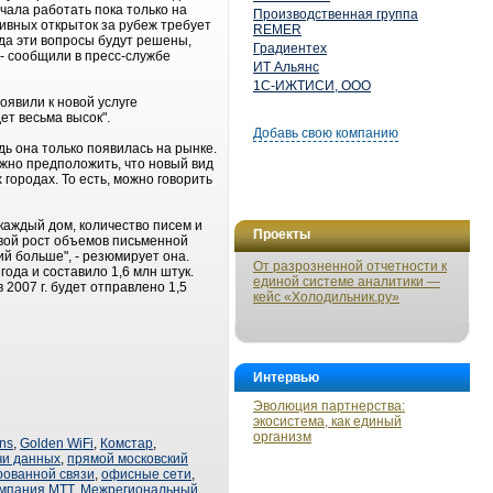
ачала работать пока только на
Производственная группа
ивных открыток за рубеж требует
REMER
да эти вопросы будут решены,
Градиентех
 - сообщили в пресс-службе
ИТ Альянс
1С-ИЖТИСИ, ООО
оявили к новой услуге
ет весьма высок".
Добавь свою компанию
дь она только появилась на рынке.
жно предположить, что новый вид
городах. То есть, можно говорить
каждый дом, количество писем и
Проекты
овой рост объемов письменной
й больше", - резюмирует она.
От разрозненной отчетности к
ода и составило 1,6 млн штук.
единой системе аналитики —
 2007 г. будет отправлено 1,5
кейс «Холодильник.ру»
Интервью
Эволюция партнерства:
экосистема, как единый
организм
ns
,
Golden WiFi
,
Комстар
,
чи данных
,
прямой московский
рованной связи
,
офисные сети
,
мпания МТТ
,
Межрегиональный