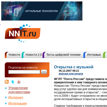
Новости
Новости 2.0
Тесты цифровой техники
Интервью
Открытка с музыкой
Подписка на новости:
06.12.2007 08:21
версия для печати
ФГУП "Почта России" представила но
прикрепления к ним товарного вложе
Новшество "Почты России" представля
Управление
вид услуг удобен как для коммерчески
документами
поздравления прямо в открытке", - сч
что в 2008 г. будет отправлено не ме
Интернет
доля интерактивных открыток в общем
Интеграция
Главное требование к пересылаемому о