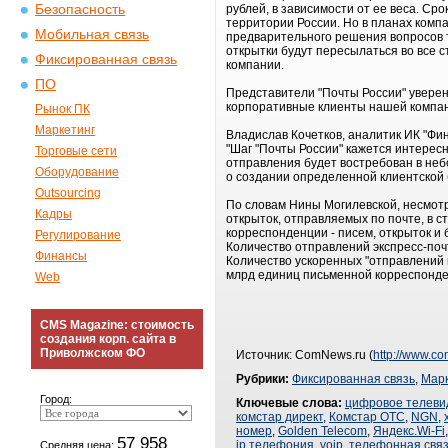
Безопасность
рублей, в зависимости от ее веса. Сро
территории России. Но в планах комп
Мобильная связь
предварительного решения вопросов 
открытки будут пересылаться во все с
Фиксированная связь
компании.
ПО
Представители "Почты России" уверены
корпоративные клиенты нашей компании
Рынок ПК
Маркетинг
Владислав Кочетков, аналитик ИК "Фин
"Шаг "Почты России" кажется интерес
Торговые сети
отправления будет востребован в небо
Оборудование
о создании определенной клиентской б
Outsourcing
По словам Нины Могилевской, несмотр
Кадры
открыток, отправляемых по почте, в 
корреспонденции - писем, открыток и
Регулирование
Количество отправлений экспресс-почт
Финансы
Количество ускоренных "отправлений пе
млрд единиц письменной корреспонден
Web
CMS Magazine: стоимость
создания корп. сайта в
Приволжском ФО
Источник: ComNews.ru (
http://www.c
Рубрики:
Фиксированная связь
,
Марк
Город:
Ключевые слова:
цифровое телеви
комстар директ
,
Комстар ОТС
,
NGN
,
номер
,
Golden Telecom
,
Яндекс.Wi-Fi
57 958
ip телефония
,
voip
,
телефонная свя
Средняя цена: