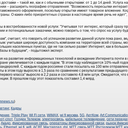
к доставки – такой же, как и с обычными открытками: от 1 до 14 дней. Услуга н
ании – расширить географию отправления: "Возможность пересылки интеракт
таможенного оформления, поскольку открытки имеют товарное вложение. Ког
траны. О каких-либо приоритетных странах в настоящее время речь не идет",
 в востребованности новой услуги: "Учитывая тот интерес, который сразу пр
 и потенциальные заказчики, можно говорить о том, что спрос на услугу буд
ам", считает, что говорить об успешном развитии данной услуги пока рано, ве
ным: учитывая широкую доступность компании на территории всей страны, мо
льших населенных пунктах, где не так сильно развит Интернет, как в больших 
азы в будущем", - подытожил эксперт.
я на развитие информационных технологий и вхождение Интернета почти в 
стране увеличивается с каждым годом. "В этом году наблюдается 10%-ный год
 бандеролей. С каждым годом россияне стали посылать на 100 млн отправлени
ы в этом году выросло в 1,5 раза по сравнению с результатами предыдущего г
рвого класса" выросло в 2,2 раза и составило 4,8 млн штук. Ожидается, что в
ции. В прошлом году этот показатель составил 1,4 млрд.
omnews.ru
)
етинг
,
Кадры
дение
,
Triple Play
,
Wi Fi сети
,
WiMAX
,
wi fi москва
,
5G
,
АртКом
,
Art Communicatio
хот-спот
,
Голден Телеком
,
электросвязь
,
кабельное телевидение
,
сети переда
,
Акадо
,
фиксированная связь
,
операторы фиксированной связи
,
рынок фикси
зь
,
Ethernet
,
wi fi
,
wifi
,
АСВТ
,
Мастертел
,
dsl
,
МТТ
,
связь МТТ
,
Ростелеком МТТ
,
ко