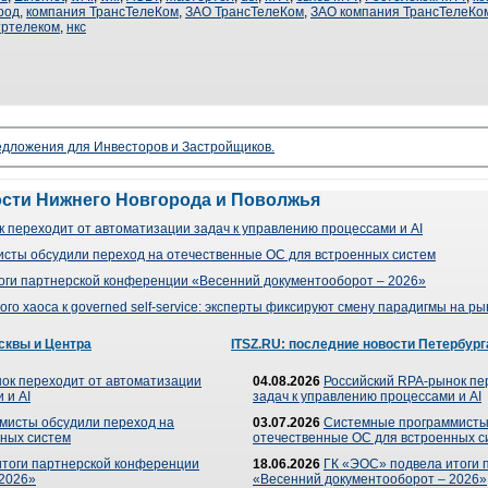
род
,
компания ТрансТелеКом
,
ЗАО ТрансТелеКом
,
ЗАО компания ТрансТелеКо
тртелеком
,
нкс
редложения для Инвесторов и Застройщиков.
ости Нижнего Новгорода и Поволжья
 переходит от автоматизации задач к управлению процессами и AI
сты обсудили переход на отечественные ОС для встроенных систем
оги партнерской конференции «Весенний документооборот – 2026»
го хаоса к governed self-service: эксперты фиксируют смену парадигмы на р
сквы и Центра
ITSZ.RU: последние новости Петербург
ок переходит от автоматизации
04.08.2026
Российский RPA-рынок пе
 и AI
задач к управлению процессами и AI
мисты обсудили переход на
03.07.2026
Системные программисты
ных систем
отечественные ОС для встроенных с
итоги партнерской конференции
18.06.2026
ГК «ЭОС» подвела итоги 
 2026»
«Весенний документооборот – 2026»