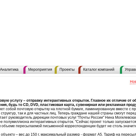
Аналитика
Мероприятия
Проекты
Каталог компаний
Управ
Нов
вую услугу – отправку интерактивных открыток. Главное их отличие от 
ния, будь то CD, DVD, пластиковая карта, сувенирная или рекламная прод
ет собой почтовую открытку на плотной бумаге, ламинированную вместе с 
х структур, так и для частных лиц. Теперь граждане нашей страны смогут пере
итает руководитель дирекции почтовых услуг "Почты России" Нина Могилевская
нее полумиллиона интерактивных открыток. "Сейчас проект только запускаетс
 объеме пересылаемой письменной корреспонденции будет не столь значитель
бъекту – вес до 150 г, максимальный размер - формат А5. Тариф на пересылк